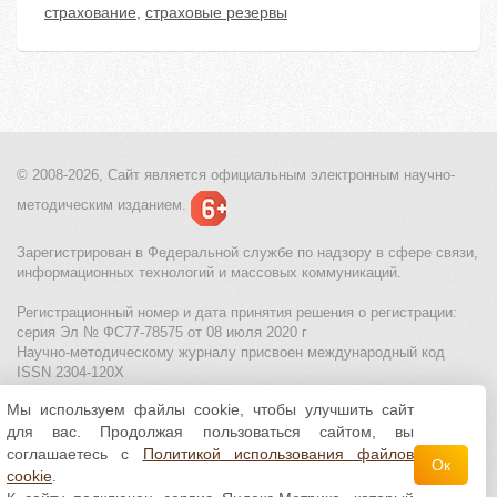
страхование
,
страховые резервы
© 2008-2026, Сайт является
официальным электронным
научно-
методическим изданием.
Зарегистрирован в Федеральной службе по надзору в сфере связи,
информационных технологий и массовых коммуникаций.
Регистрационный номер и дата принятия решения о регистрации:
серия Эл № ФС77-78575 от 08 июля 2020 г
Научно-методическому журналу присвоен международный код
ISSN 2304-120X
Мы используем файлы cookie, чтобы улучшить сайт
МЦИТО
|
Школьные олимпиады и онлайн конкурсы для детей
|
для вас. Продолжая пользоваться сайтом, вы
Политика использования файлов cookie
|
Политика обработки и
защиты персональных данных
соглашаетесь с
Политикой использования файлов
Ок
cookie
.
Все материалы доступны по
лицензии Creative