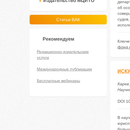
Издательство МЦИТО
департ
об ос
совер
судов
Статьи ВАК
испол
Рекомендуем
Ключе
фонд 
Редакционно-издательские
услуги
Международные публикации
ИСКУ
Бесплатные вебинары
Карев
Научно
DOI 1
В нау
юрисп
больш