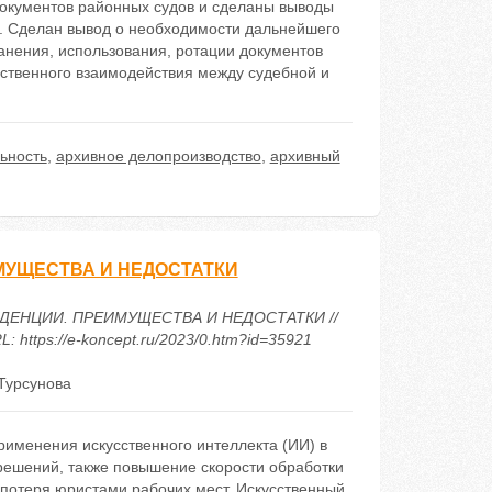
 документов районных судов и сделаны выводы
я. Сделан вывод о необходимости дальнейшего
анения, использования, ротации документов
мственного взаимодействия между судебной и
ьность
,
архивное делопроизводство
,
архивный
МУЩЕСТВА И НЕДОСТАТКИ
ПРУДЕНЦИИ. ПРЕИМУЩЕСТВА И НЕДОСТАТКИ //
https://e-koncept.ru/2023/0.htm?id=35921
 Турсунова
рименения искусственного интеллекта (ИИ) в
ешений, также повышение скорости обработки
потеря юристами рабочих мест. Искусственный