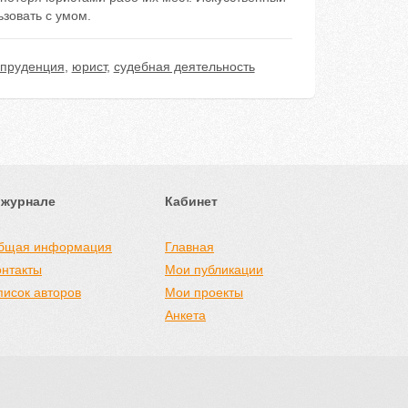
зовать с умом.
пруденция
,
юрист
,
судебная деятельность
 журнале
Кабинет
бщая информация
Главная
онтакты
Мои публикации
писок авторов
Мои проекты
Анкета