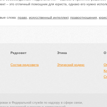
ект – это отличный помощник для юриста, однако его нужно исполь
вые слова:
право
,
искусственный интеллект
,
правоотношения
,
юрис
Редсовет
Этика
О
Состав редсовета
Этический кодекс
О
К
С
рован в Федеральной службе по надзору в сфере связи,
онных технологий и массовых коммуникаций.