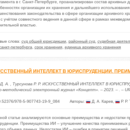
амента в г. Санкт-Петербурге, проанализирован состав архивных
обенностях организации их хранения и дальнейшего использовани
шенствования законодательства в сфере организации архивного хр
, с учётом совместного ведения в данной сфере в рамках межведо
нительной властью.
вые слова:
суд общей юрисдикции
,
районный суд
,
судебная деятел
санкт-петербурга
,
срок хранения
,
единица архивного хранения
ССТВЕННЫЙ ИНТЕЛЛЕКТ В ЮРИСПРУДЕНЦИИ. ПРЕИ
 Д. А. , Турсунова Р. Р. ИСКУССТВЕННЫЙ ИНТЕЛЛЕКТ В ЮРИС
-методический электронный журнал «Концепт». – 2023. – . – URL: 
0.52376/978-5-907743-19-9_084
Авторы:
Д. А. Карев
,
Р. Р.
чной статье анализируются основные преимущества и недостатки п
руденции. Преимущества ИИ – улучшение качества принимаемых р
ого объема данных. Недостатки ИИ – ошибки в принятии решений, 