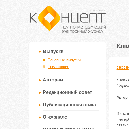
Клю
Выпуски
Основные выпуски
Приложения
ОСО
Авторам
Латы
Научно
Редакционный совет
Автор
Публикационная этика
В ста
О журнале
Петерб
стати