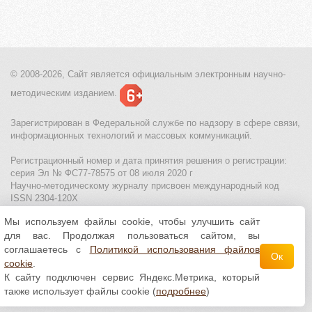
© 2008-2026, Сайт является
официальным электронным
научно-
методическим изданием.
Зарегистрирован в Федеральной службе по надзору в сфере связи,
информационных технологий и массовых коммуникаций.
Регистрационный номер и дата принятия решения о регистрации:
серия Эл № ФС77-78575 от 08 июля 2020 г
Научно-методическому журналу присвоен международный код
ISSN 2304-120X
Мы используем файлы cookie, чтобы улучшить сайт
МЦИТО
|
Школьные олимпиады и онлайн конкурсы для детей
|
для вас. Продолжая пользоваться сайтом, вы
Политика использования файлов cookie
|
Политика обработки и
защиты персональных данных
соглашаетесь с
Политикой использования файлов
Ок
cookie
.
Все материалы доступны по
лицензии Creative
К сайту подключен сервис Яндекс.Метрика, который
Commons С указанием авторства 4.0 Всемирная
.
также использует файлы cookie (
подробнее
)