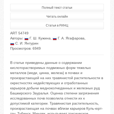
Полный текст статьи
Читать онлайн
Статья в РИНЦ
ART 54749
Авторы:
Г. Ш. Кужина
,
Г. А. Ягафарова
,
С. И. Янтурин
Просмотров: 6949
В статье приведены данные о содержании
кислоторастворимых подвижных форм тяжелых
металлов (меди, цинка, железа) в почвах и
произрастающей на них травянистой растительности в
окрестностях недействующих и отработанных
карьеров добычи медноколчеданных и железных руд
Башкирского Зауралья. Оценка степени загрязнения
исследованных почв позволила отнести их к
допустимой категории. Травянистая растительность,
произрастающая на почвах вблизи карьеров Куль-юрт-
тау, Тубинск, Миндяк, испытывает токсическое