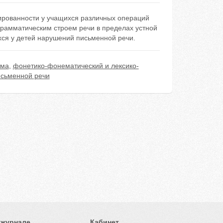
ированности у учащихся различных операций
грамматическим строем речи в пределах устной
хся у детей нарушений письменной речи.
ьма
,
фонетико-фонематический и лексико-
сьменной речи
 журнале
Кабинет