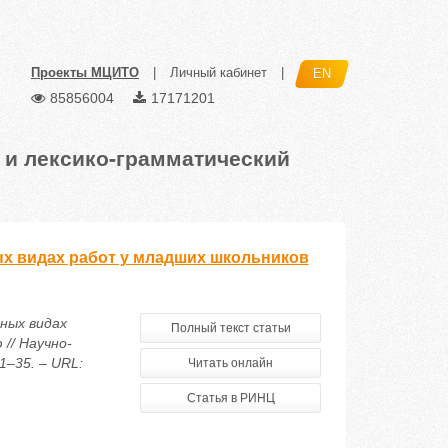
Проекты МЦИТО
|
Личный кабинет
|
EN
85856004
17171201
 и лексико-грамматический
ых видах работ у младших школьников
чных видах
Полный текст статьи
// Научно-
1–35. – URL:
Читать онлайн
Статья в РИНЦ