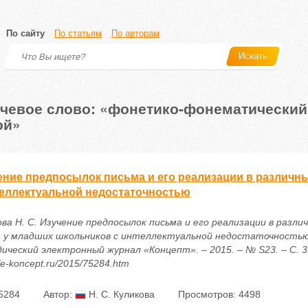
По сайту
По статьям
По авторам
Искать
чевое слово: «фонетико-фонематический
ой»
ение предпосылок письма и его реализации в различн
теллектуальной недостаточностью
ова Н. С. Изучение предпосылок письма и его реализации в разли
 у младших школьников с интеллектуальной недостаточностью 
ический электронный журнал «Концепт». – 2015. – № S23. – С. 3
//e-koncept.ru/2015/75284.htm
5284
Автор:
Н. С. Куликова
Просмотров: 4498