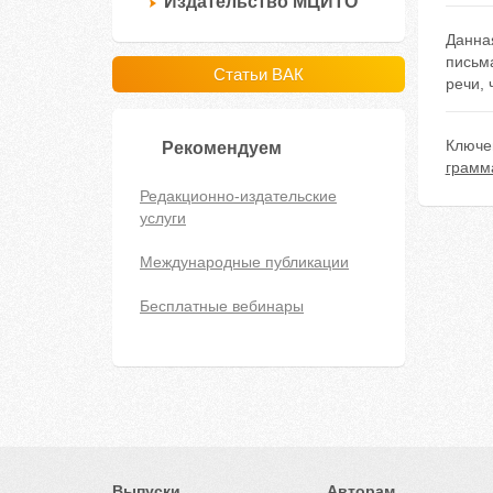
Издательство МЦИТО
Данна
письм
Статьи ВАК
речи,
Ключе
Рекомендуем
грамм
Редакционно-издательские
услуги
Международные публикации
Бесплатные вебинары
Выпуски
Авторам