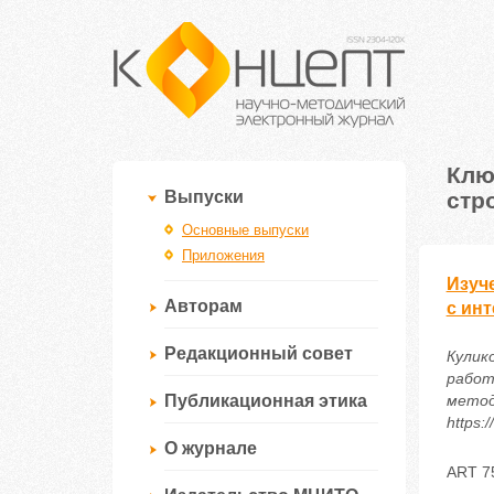
Клю
стр
Выпуски
Основные выпуски
Приложения
Изуч
Авторам
с ин
Редакционный совет
Кулик
работ
Публикационная этика
метод
https:
О журнале
ART 7