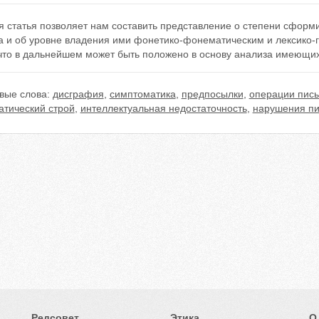
я статья позволяет нам составить представление о степени сформ
а и об уровне владения ими фонетико-фонематическим и лексико-
 что в дальнейшем может быть положено в основу анализа имеющи
вые слова:
дисграфия
,
симптоматика
,
предпосылки
,
операции пис
атический строй
,
интеллектуальная недостаточность
,
нарушения пи
Редсовет
Этика
О