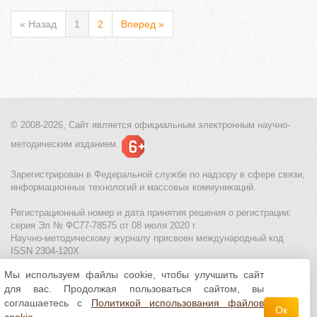
« Назад
1
2
Вперед »
© 2008-2026, Сайт является
официальным электронным
научно-
методическим изданием.
Зарегистрирован в Федеральной службе по надзору в сфере связи,
информационных технологий и массовых коммуникаций.
Регистрационный номер и дата принятия решения о регистрации:
серия Эл № ФС77-78575 от 08 июля 2020 г
Научно-методическому журналу присвоен международный код
ISSN 2304-120X
Мы используем файлы cookie, чтобы улучшить сайт
МЦИТО
|
Школьные олимпиады и онлайн конкурсы для детей
|
для вас. Продолжая пользоваться сайтом, вы
Политика использования файлов cookie
|
Политика обработки и
защиты персональных данных
соглашаетесь с
Политикой использования файлов
Ок