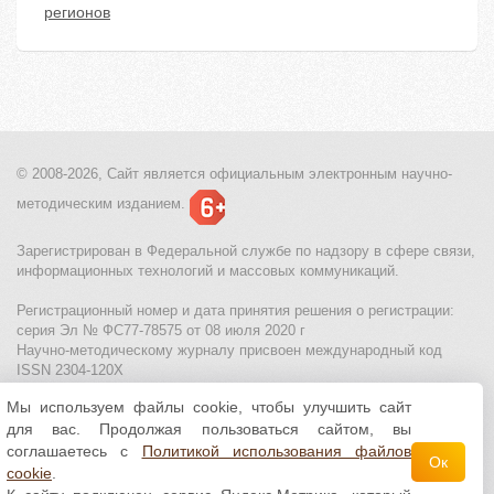
регионов
© 2008-2026, Сайт является
официальным электронным
научно-
методическим изданием.
Зарегистрирован в Федеральной службе по надзору в сфере связи,
информационных технологий и массовых коммуникаций.
Регистрационный номер и дата принятия решения о регистрации:
серия Эл № ФС77-78575 от 08 июля 2020 г
Научно-методическому журналу присвоен международный код
ISSN 2304-120X
Мы используем файлы cookie, чтобы улучшить сайт
МЦИТО
|
Школьные олимпиады и онлайн конкурсы для детей
|
для вас. Продолжая пользоваться сайтом, вы
Политика использования файлов cookie
|
Политика обработки и
защиты персональных данных
соглашаетесь с
Политикой использования файлов
Ок
cookie
.
Все материалы доступны по
лицензии Creative