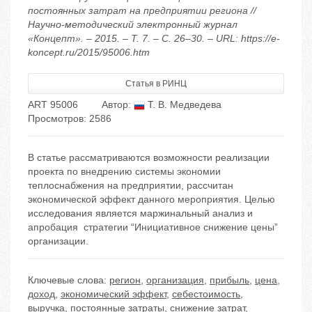
постоянных затрат на предприятии региона //
Научно-методический электронный журнал
«Концепт». – 2015. – Т. 7. – С. 26–30. – URL: https://e-
koncept.ru/2015/95006.htm
Статья в РИНЦ
ART 95006
Автор:
Т. В. Медведева
Просмотров: 2586
В статье рассматриваются возможности реализации
проекта по внедрению системы экономии
теплоснабжения на предприятии, рассчитан
экономической эффект данного мероприятия. Целью
исследования является маржинальный анализ и
апробация стратегии “Инициативное снижение цены”
организации.
Ключевые слова:
регион
,
организация
,
прибыль
,
цена
,
доход
,
экономический эффект
,
себестоимость
,
выручка
,
постоянные затраты
,
снижение затрат
,