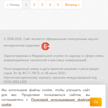
« Назад
1
2
3
4
5
Вперед »
© 2008-2026, Сайт является
официальным электронным
научно-
методическим изданием.
Зарегистрирован в Федеральной службе по надзору в сфере связи,
информационных технологий и массовых коммуникаций.
Регистрационный номер и дата принятия решения о регистрации:
серия Эл № ФС77-78575 от 08 июля 2020 г
Научно-методическому журналу присвоен международный код
ISSN 2304-120X
Мы используем файлы cookie, чтобы улучшить сайт
МЦИТО
|
Школьные олимпиады и онлайн конкурсы для детей
|
для вас. Продолжая пользоваться сайтом, вы
Политика использования файлов cookie
|
Политика обработки и
защиты персональных данных
соглашаетесь с
Политикой использования файлов
Ок
cookie
.
Все материалы доступны по
лицензии Creative