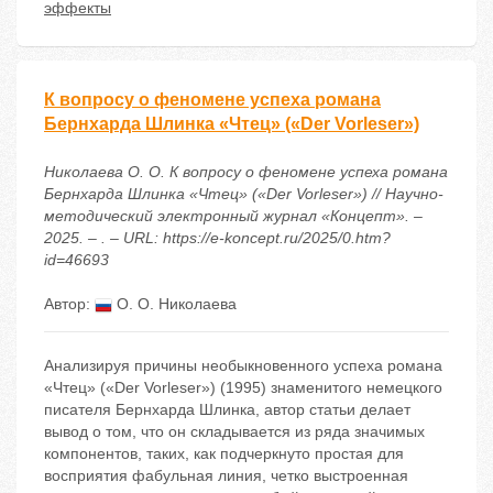
эффекты
К вопросу о феномене успеха романа
Бернхарда Шлинка «Чтец» («Der Vorleser»)
Николаева О. О. К вопросу о феномене успеха романа
Бернхарда Шлинка «Чтец» («Der Vorleser») // Научно-
методический электронный журнал «Концепт». –
2025. – . – URL: https://e-koncept.ru/2025/0.htm?
id=46693
Автор:
О. О. Николаева
Анализируя причины необыкновенного успеха романа
«Чтец» («Der Vorleser») (1995) знаменитого немецкого
писателя Бернхарда Шлинка, автор статьи делает
вывод о том, что он складывается из ряда значимых
компонентов, таких, как подчеркнуто простая для
восприятия фабульная линия, четко выстроенная