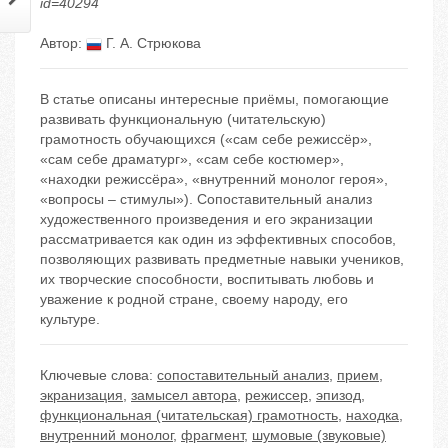
id=40294
Автор:
Г. А. Стрюкова
В статье описаны интересные приёмы, помогающие
развивать функциональную (читательскую)
грамотность обучающихся («сам себе режиссёр»,
«сам себе драматург», «сам себе костюмер»,
«находки режиссёра», «внутренний монолог героя»,
«вопросы – стимулы»). Сопоставительный анализ
художественного произведения и его экранизации
рассматривается как один из эффективных способов,
позволяющих развивать предметные навыки учеников,
их творческие способности, воспитывать любовь и
уважение к родной стране, своему народу, его
культуре.
Ключевые слова:
сопоставительный анализ
,
прием
,
экранизация
,
замысел автора
,
режиссер
,
эпизод
,
функциональная (читательская) грамотность
,
находка
,
внутренний монолог
,
фрагмент
,
шумовые (звуковые)