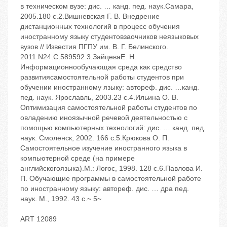
в техническом вузе: дис. … канд. пед. наук.‬Самара,
2005.‬180 с.2.Вишневская Г. В. Внедрение
дистанционных технологий в процесс обучения
иностранному языку студентовзаочников неязыковых
вузов // Известия ПГПУ им. В. Г. Белинского.
‬2011.‬N24.‬С.589‬592.3.ЗайцеваЕ. Н.
Информационнообучающая среда как средство
развитиясамостоятельной работы студентов при
обучении иностранному языку: автореф. дис. …канд.
пед. наук. ‬Ярославль, 2003.‬23 с.4.Ильина О. В.
Оптимизация самостоятельной работы студентов по
овладению иноязычной речевой деятельностью с
помощью компьютерных технологий: дис. … канд. пед.
наук. ‬Смоленск, 2002. ‬166 с.5.Крюкова О. П.
Самостоятельное изучение иностранного языка в
компьютерной среде (на примере
английскогоязыка).‬М.: Логос, 1998. ‬128 с.6.Павлова И.
П. Обучающие программы в самостоятельной работе
по иностранному языку: автореф. дис. … дра пед.
наук. ‬М., 1992. ‬43 с.~ 5~
ART 12089