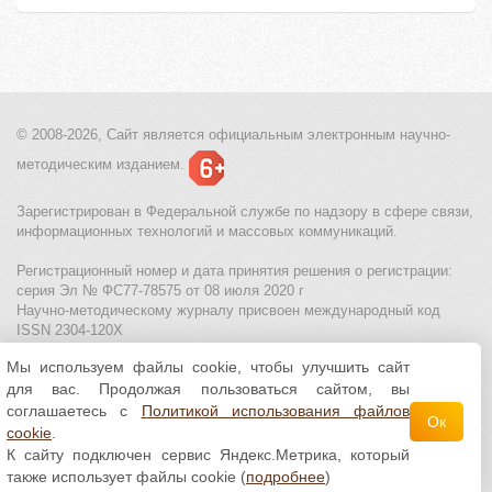
© 2008-2026, Сайт является
официальным электронным
научно-
методическим изданием.
Зарегистрирован в Федеральной службе по надзору в сфере связи,
информационных технологий и массовых коммуникаций.
Регистрационный номер и дата принятия решения о регистрации:
серия Эл № ФС77-78575 от 08 июля 2020 г
Научно-методическому журналу присвоен международный код
ISSN 2304-120X
Мы используем файлы cookie, чтобы улучшить сайт
МЦИТО
|
Школьные олимпиады и онлайн конкурсы для детей
|
для вас. Продолжая пользоваться сайтом, вы
Политика использования файлов cookie
|
Политика обработки и
защиты персональных данных
соглашаетесь с
Политикой использования файлов
Ок
cookie
.
Все материалы доступны по
лицензии Creative
К сайту подключен сервис Яндекс.Метрика, который
Commons С указанием авторства 4.0 Всемирная
.
также использует файлы cookie (
подробнее
)