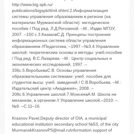
http://www.big.spb.ru/
publications/bigspb/it/nit.shtml.2.Информатизация
системы управления образованием в регионе (на
материалах Мурманской области): методическое
пособие / Под ред. Л.Д.Рогозиной. –М., Издво МГОУ,
2007. –150 с.3.КазаковС.Д. Принципы построения
информационных системв области управления
образованием //Педагогика, –1997.–№3.4.Управление
школой: теоретические основы и методы: учеб.пособие
/ Под ред. В.С.Лазарева. –М.: Центр социальных и
экономических исследований, 1997. –
336с.5.ВоробьеваС.В. Основы управления
образовательными системами: учеб. пособие для
студентов высш. учеб. заведений / С.В.Воробьева. –М.:
Издательский центр «Академия», 2008. –
208с.6.Управление школой.7.МоисеевА.М. Школа не
механизм, а организм // Управление школой.–2010. –
№9. –С.11–16.
Krasnov Pavel,Deputy director of OIA, a municipal
educational institution secondary school №53, of the city
MurmanskKrasnovPS@mail.ruInformation support of