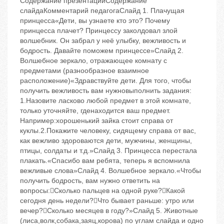
Содержание презентацииСодержание
слайдаКомментарий педагогаСлайд 1. Плачущая
принцесса«Дети, вы узнаете кто это? Почему
принцесса плачет? Принцессу заколдовал злой
волшебник. Он забрал у неё улыбку, вежливость и
бодрость. Давайте поможем принцессе»Слайд 2.
Волшебное зеркало, отражающее комнату с
предметами (разнообразное взаимное
расположение)«Здравствуйте дети. Для того, чтобы
получить вежливость вам нужновыполнить задания:
1.Назовите ласково любой предмет в этой комнате,
только уточняйте, гденаходится ваш предмет.
Например:хорошенький зайка стоит справа от
куклы.2.Покажите человеку, сидящему справа от вас,
как вежливо здороваются дети, мужчины, женщины,
птицы, солдаты и т.д.»Слайд 3. Принцесса перестала
плакать.«Спасибо вам ребята, теперь я вспомнила
вежливые слова»Слайд 4. Волшебное зеркало.«Чтобы
получить бодрость, вам нужно ответить на
вопросы:Сколько пальцев на одной руке?Какой
сегодня день недели?Что бывает раньше: утро или
вечер?Сколько месяцев в году?»Слайд 5. Животные
(лиса,волк,собака,заяц,корова) по углам слайда и одно