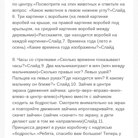
по центру.«Посмотрите на этих животных и ответьте на
вопрос: «Какое животное в левом нижнем углу?»Слайд
6. Три картинки с воробьем (на левой картинке
воробей на крыше, на правой картинке воробей под
крыльцом, на средней картинке воробей между
деревьями)«Расскажите, где находится воробей на
каждой картинке»Слайд 7. Времена года (лето и
осень).«Какие времена года изображены?»Слайд
8. Часы со стрелками.«Сколько времени показывают
часы?»Слайд 9. Два мальчикаиграют в мяч (мяч между
мальчиками)«Сколько правых ног? Левых ушей?
Пальцев на левых руках?Где находится мяч? К какому
мальчику он ближе?» Слайд 10. Зайчик в центре
экрана (движения зайчика: центр–верх–вправо–вниз–
влево–в центр–влево)«Нужно вместе с зайчиком
сходить за бодростью. Смотрите внимательно на экран
и повторяйте движения зайчика ипроговаривайте, куда
скачет зайчик» (зайчик «скачет» по экрану, а дети
делают шаг в том же направлении)Слайд 11.
Принцесса держит в руках коробочку с надписью
«бодрость».«Ребята, спасибо вам большое! Теперь у