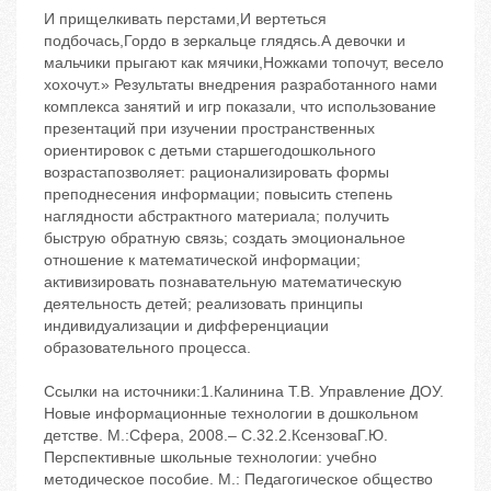
И прищелкивать перстами,И вертеться
подбочась,Гордо в зеркальце глядясь.А девочки и
мальчики прыгают как мячики,Ножками топочут, весело
хохочут.» Результаты внедрения разработанного нами
комплекса занятий и игр показали, что использование
презентаций при изучении пространственных
ориентировок с детьми старшегодошкольного
возрастапозволяет: рационализировать формы
преподнесения информации; повысить степень
наглядности абстрактного материала; получить
быструю обратную связь; создать эмоциональное
отношение к математической информации;
активизировать познавательную математическую
деятельность детей; реализовать принципы
индивидуализации и дифференциации
образовательного процесса.
Ссылки на источники:1.Калинина Т.В. Управление ДОУ.
Новые информационные технологии в дошкольном
детстве. М.:Сфера, 2008.– С.32.2.КсензоваГ.Ю.
Перспективные школьные технологии: учебно
методическое пособие. М.: Педагогическое общество