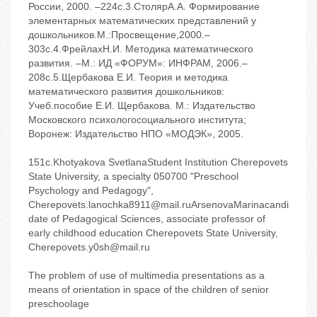
России, 2000. –224с.3.СтолярА.А. Формирование
элементарных математических представлений у
дошкольников.М.:Просвещение,2000.–
303с.4.ФрейлахН.И. Методика математического
развития. –М.: ИД «ФОРУМ»: ИНФРАМ, 2006.–
208с.5.Щербакова Е.И. Теория и методика
математического развития дошкольников:
Учеб.пособие Е.И. Щербакова. М.: Издательство
Московского психологосоциального института;
Воронеж: Издательство НПО «МОДЭК», 2005.
151с.Khotyakova SvetlanaStudent Institution Cherepovets
State University, a specialty 050700 "Preschool
Psychology and Pedagogy",
Cherepovets.lanochka8911@mail.ruArsenovaMarinacandi
date of Pedagogical Sciences, associate professor of
early childhood education Cherepovets State University,
Cherepovets.y0sh@mail.ru
The problem of use of multimedia presentations as a
means of orientation in space of the children of senior
preschoolage