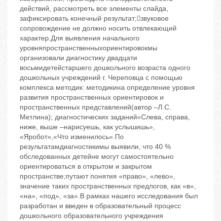
действий, рассмотреть все элементы слайда,
зафиксировать конечный результат;звуковое
сопровождение не должно носить отвлекающий
характер.Для выявления начального
уровняпространственныхориентировокмы
организовали диагностику двадцати
восьмидетейстаршего дошкольного возраста одного
дошкольных учреждений г. Череповца с помощью
комплекса методик: методикина определение уровня
развития пространственных ориентировок и
пространственных представлений(автор –Л.С.
Метлина); диагностических заданий«Слева, справа,
ниже, выше –нарисуешь, как услышишь»,
«Яробот»,«Что изменилось».По
результатамдиагностикимы выявили, что 40 %
обследованных детейне могут самостоятельно
ориентироваться в открытом и закрытом
пространстве;путают понятия «право», «лево»,
значение таких пространственных предлогов, как «в»,
«на», «под», «за».В рамках нашего исследования был
разработан и введен в образовательный процесс
дошкольного образовательного учреждения