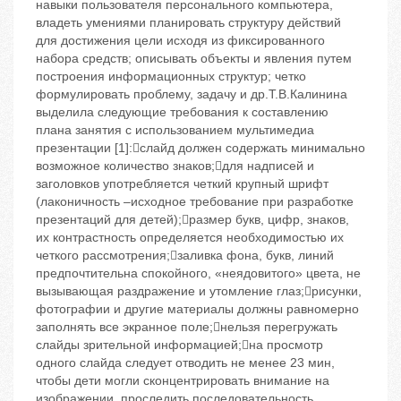
навыки пользователя персонального компьютера,
владеть умениями планировать структуру действий
для достижения цели исходя из фиксированного
набора средств; описывать объекты и явления путем
построения информационных структур; четко
формулировать проблему, задачу и др.Т.В.Калинина
выделила следующие требования к составлению
плана занятия с использованием мультимедиа
презентации [1]:слайд должен содержать минимально
возможное количество знаков;для надписей и
заголовков употребляется четкий крупный шрифт
(лаконичность –исходное требование при разработке
презентаций для детей);размер букв, цифр, знаков,
их контрастность определяется необходимостью их
четкого рассмотрения;заливка фона, букв, линий
предпочтительна спокойного, «неядовитого» цвета, не
вызывающая раздражение и утомление глаз;рисунки,
фотографии и другие материалы должны равномерно
заполнять все экранное поле;нельзя перегружать
слайды зрительной информацией;на просмотр
одного слайда следует отводить не менее 23 мин,
чтобы дети могли сконцентрировать внимание на
изображении, проследить последовательность