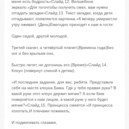
меня есть бодрость»Слайд 12. Волшебное
зеркало.«Для тогочтобы получить смех, вам нужно
отгадать загадки»Слайд 13. Текст загадки, когда дети
отгадывают, появляется картинка.«К вечеру умирает,по
утру оживает. (День)Ежегодно приходят к нам в гости:
Один седой, другой молодой,
Третий скачет, а четвёртый плачет.(Времена года)Без
ног и без крыльев оно,
Быстро летит, не догонишь его.(Время)»Слайд 14.
Клоун (повернут спиной к детям).
«И последнее задание, для вас, ребята. Представьте
себя на месте клоуна Бима. Где у тебя правая рука? В
какой руке этот клоун держит мячик? А если Бим
повернётся к нам лицом, в какой руке у него будет
мячик?»Слайд 15. Принцесса смеётся.«И принцесса
хохотать,И плечами пожимать,
И подмигивать глазами,