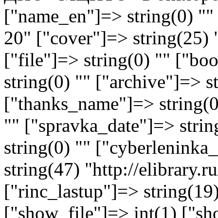
["name_en"]=> string(0) "" 
20" ["cover"]=> string(25) 
["file"]=> string(0) "" ["
string(0) "" ["archive"]=> s
["thanks_name"]=> string(0)
"" ["spravka_date"]=> stri
string(0) "" ["cyberlenink
string(47) "http://elibrary
["rinc_lastup"]=> string(1
["show_file"]=> int(1) ["sh