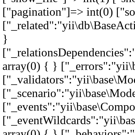
["pagination"]=> int(0) ["so
["_related":"yii\db\BaseAct
}
["_relationsDependencies":
array(0) { } ["_errors":"y
["_validators":"yii\base\M
["_scenario":"yii\base\Mode
["_events":"yii\base\Compon
["_eventWildcards":"yii\ba
array(0) { } ["_behaviors"