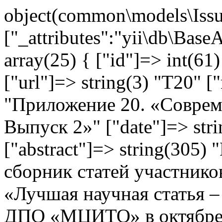
object(common\models\Issu
["_attributes":"yii\db\Base
array(25) { ["id"]=> int(61)
["url"]=> string(3) "T20" [
"Приложение 20. «Соврем
Выпуск 2»" ["date"]=> str
["abstract"]=> string(305
сборник статей участнико
«Лучшая научная статья 
ДПО «МЦИТО» в октябре 2