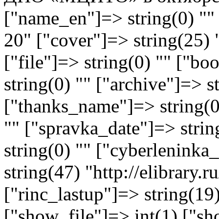
["name_en"]=> string(0) "" 
20" ["cover"]=> string(25) 
["file"]=> string(0) "" ["
string(0) "" ["archive"]=> s
["thanks_name"]=> string(0)
"" ["spravka_date"]=> stri
string(0) "" ["cyberlenink
string(47) "http://elibrary
["rinc_lastup"]=> string(1
["show_file"]=> int(1) ["sh