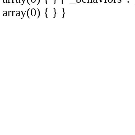
array(0) { } }