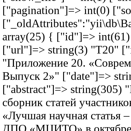
["pagination"]=> int(0) ["so
["_oldAttributes":"yii\db\
array(25) { ["id"]=> int(61)
["url"]=> string(3) "T20" [
"Приложение 20. «Соврем
Выпуск 2»" ["date"]=> str
["abstract"]=> string(305
сборник статей участнико
«Лучшая научная статья 
ДПО «МЦИТО» в октябре 2