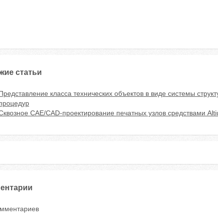
жие статьи
Представление класса технических объектов в виде системы структ
процедур
Сквозное CAE/CAD-проектирование печатных узлов средствами Alti
ентарии
омментариев