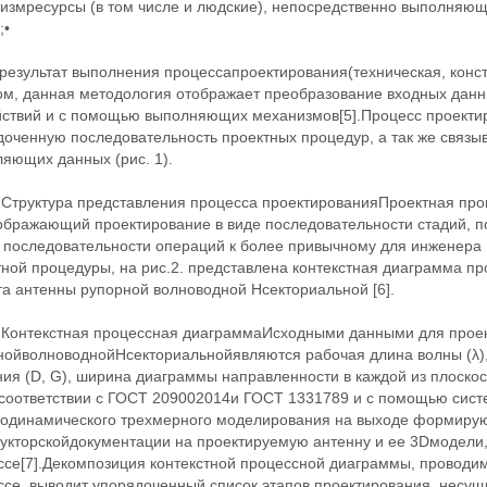
изм‬ресурсы (в том числе и людские), непосредственно выполняющ
;•
‬результат выполнения процессапроектирования(техническая, конс
ом, данная методология отображает преобразование входных дан
йствий и с помощью выполняющих механизмов[5].Процесс проектир
доченную последовательность проектных процедур, а так же связы
яющих данных (рис. 1).
. Структура представления процесса проектированияПроектная про
отображающий проектирование в виде последовательности стадий, 
е последовательности операций к более привычному для инженера 
ной процедуры, на рис.2. представлена контекстная диаграмма пр
а ‬антенны рупорной волноводной Hсекториальной [6].
. Контекстная процессная диаграммаИсходными данными для прое
нойволноводнойHсекториальнойявляются рабочая длина волны (λ)
ия (D, G), ширина диаграммы направленности в каждой из плоскос
В соответствии с ГОСТ 209002014и ГОСТ 1331789 и с помощью сист
родинамического трехмерного моделирования на выходе формирую
укторскойдокументации на проектируемую антенну и ее 3Dмодели,
ссе[7].Декомпозиция контекстной процессной диаграммы, проводи
ссе, выводит упорядоченный список этапов проектирования, несу