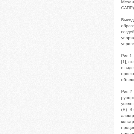
Механ
САПР)
Выход
образ
возде
упоря
управл
Рис.1
[1], 
в вид
проект
объект
Рис.2
рупор
усилен
(R). 
элект
констр
проце
проце