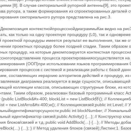
иями [8]. В случае секториальной рупорной антенны[9], это прое
ыва рупора, а также формирования из спроектированных деталей
ирования секториального рупора представлена на рис.3.
. Декомпозиция контекстнойпроцесснойдиаграммыКак видно на рис3
ать, как только на одну проектную процедуру (L0), так и одноврем
й проектной процедуры имеется результат ее выполнения, так же 
нении проектных процедур более поздней стадии. Таким образом о
тных процедур, на которые декомпозируется контекстная процесс
ссногопредставление процесса проектированияосуществляется на
аммирования (ООП)при использовании языков программирования C
ирования процессов с системой и реализации работы с базой данн
амм, составляющих иерархию алгоритмов действий и процедур, из 
тавляемая диаграмма реализуется в виде сущности, описывающей в
ащей коллекции классов, описывающих структурные блоки, из кото
тами. Таким образом, реализован базовый программный класс Acti
ty {public ListBlock&#x-400; blockList = new ListBlock怀(); // Коллекци
ist = new ListArro&#x-400;w(); // Коллекциясвязей;public int Level; // У
ьныйидентификаторсущности;public int blockNumber; // Уникальный 
ьный идентификатор связей;public Activity() {…}; // Конструктор кл
ия блоков/связей и т.д.;public void AddBlock(…) {…}; // Методы доба
Block(…) {…}; } // Метод удаления блоков (связей);Листинг.1. Баз