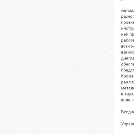
Автом
разног
проек
инстр
ней пр
работ
возмо
взаим
диагр
обесп
предс
Кроме
реали
методо
в виде
виде «
Вход‬и
Управ