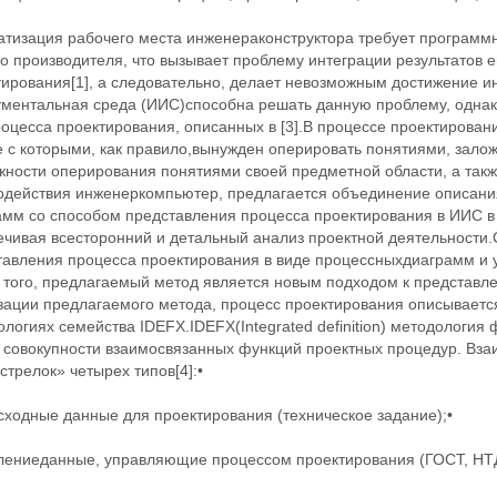
атизация рабочего места инженераконструктора требует программн
о производителя, что вызывает проблему интеграции результатов е
тирования[1], а следовательно, делает невозможным достижение и
ументальная среда (ИИС)способна решать данную проблему, однак
оцесса проектирования, описанных в [3].В процессе проектирован
е с которыми, как правило,вынужден оперировать понятиями, зало
жности оперирования понятиями своей предметной области, а так
одействия инженеркомпьютер, предлагается объединение описани
амм со способом представления процесса проектирования в ИИС в
ечивая всесторонний и детальный анализ проектной деятельности.
тавления процесса проектирования в виде процессныхдиаграмм и у
 того, предлагаемый метод является новым подходом к представл
зации предлагаемого метода, процесс проектирования описываетс
логиях семейства IDEFX.IDEFX(Integrated definition) ‬методолог
 совокупности взаимосвязанных функций ‬проектных процедур. Вз
стрелок» четырех типов[4]:•
сходные данные для проектирования (техническое задание);•
ление‬данные, управляющие процессом проектирования (ГОСТ, НТД