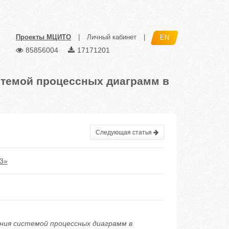
Проекты МЦИТО
|
Личный кабинет
|
EN
85856004
17171201
стемой процессных диаграмм в
Следующая статья
3»
ания системой процессных диаграмм в