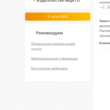
Издательство МЦИТО
интег
– С. 2
Статьи ВАК
Аннот
диагр
Рассмо
Рекомендуем
прогр
Ключе
Редакционно-издательские
услуги
Международные публикации
Бесплатные вебинары