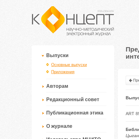
Пре
инт
Выпуски
Основные выпуски
Приложения
Пре
Авторам
Выпус
Редакционный совет
Публикационная этика
ART 8
О журнале
Библи
Цыган