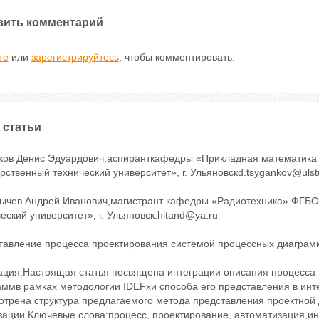
вить комментарий
те
или
зарегистрируйтесь
, чтобы комментировать.
 статьи
ков Денис Эдуардович,аспиранткафедры «Прикладная математика
рственный технический университет», г. Ульяновскd.tsygankov@ulst
ычев Андрей Иванович,магистрант кафедры «Радиотехника» ФГБО
еский университет», г. Ульяновск.hitand@ya.ru
тавление процесса проектирования системой процессных диаграмм
ация.Настоящая статья посвящена интеграции описания процесса 
аммв рамках методологии IDEFxи способа его представления в инт
отрена структура предлагаемого метода представления проектной 
зации.Ключевые слова:процесс, проектирование, автоматизация,ин