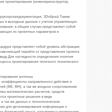
ие проектирование (инженерконструктор,
трукторскаядокументация, 3Dобраз).Таким
ных в выходные данные с учетом управляющих
ования, в общем случае,представляет собой
вающих их проектных параметров и
цедура представляет собой уровень абстракции
позволяющей перейти от представления проекта
виду.Для наглядности определения понятия
оцесса проектирования типичного технического
ктирования антенны
, коэффициенты направленного действия и
тей (ϴE, ϴH), а так же входное сопротивление
емы математических расчетов, средств
тся проектные решения в виде
 а так же данных о технологическом
мая для детализирования информации о
щих физический смысл, называемых проектными