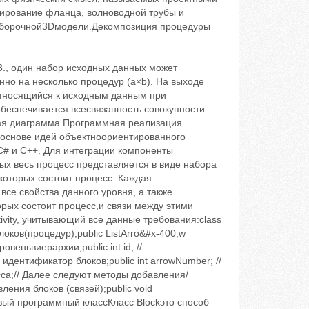
ктирование фланца, волноводной трубы и
 сборочной3Dмодели.Декомпозиция процедуры
., один набор исходных данных может
енно на несколько процедур (a×b). На выходе
относящийся к исходным данным при
беспечивается всесвязанность совокупности
ная диаграмма.Программная реализация
 основе идей объектноориентированного
# и C++. Для интеграции компоненты
ых весь процесс представляется в виде набора
которых состоит процесс. Каждая
се свойства данного уровня, а также
рых состоит процесс,и связи между этими
vity, учитывающий все данные требования:class
яблоков(процедур);public ListArro&#x-400;w
ровеньвиерархии;public int id; //
идентификатор блоков;public int arrowNumber; //
асса;// Далее следуют методы добавления/
вления блоков (связей);public void
овый программный классКласс Block‬это способ