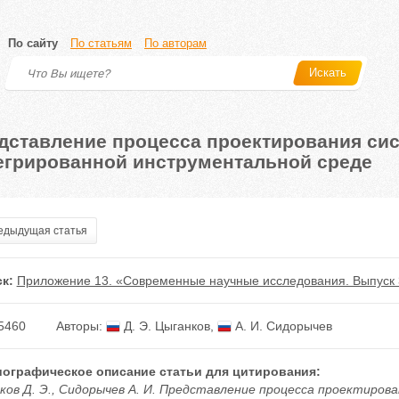
По сайту
По статьям
По авторам
Искать
дставление процесса проектирования си
егрированной инструментальной среде
дыдущая статья
к:
Приложение 13. «Современные научные исследования. Выпуск 
5460
Авторы:
Д. Э. Цыганков
,
А. И. Сидорычев
ографическое описание статьи для цитирования:
ков Д. Э., Сидорычев А. И. Представление процесса проектиров