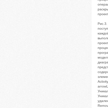
операц
раскр
проект
Рис.3
поступ
каждо
выпол
проек
проце
прогр
модел
диагр
предс
содерж
элемен
Activi
arrowL
Уникал
Уникал
удален
Remove