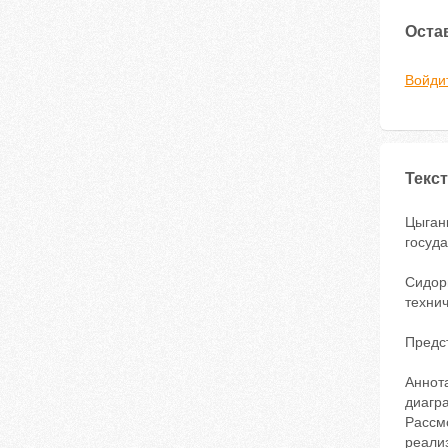
Оста
Войди
Текст
Цыган
госуда
Сидор
технич
Предс
Аннот
диагр
Рассм
реали