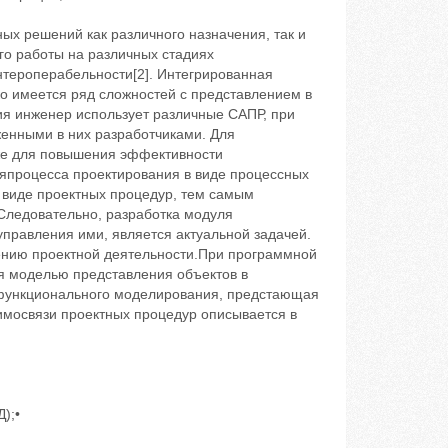
ых решений как различного назначения, так и
го работы на различных стадиях
нтероперабельности[2]. Интегрированная
о имеется ряд сложностей с представлением в
ия инженер использует различные САПР, при
женными в них разработчиками. Для
же для повышения эффективности
япроцесса проектирования в виде процессных
 виде проектных процедур, тем самым
Следовательно, разработка модуля
правления ими, является актуальной задачей.
ению проектной деятельности.При программной
я моделью представления объектов в
ия функционального моделирования, предстающая
аимосвязи проектных процедур описывается в
);•