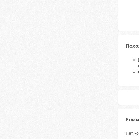
Похо
Комм
Нет к