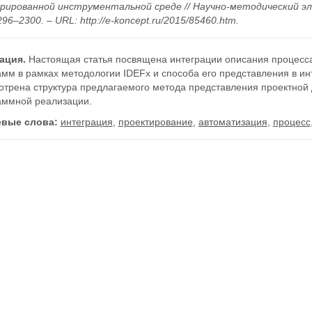
рированной инструментальной среде // Научно-методический эле
296–2300. – URL: http://e-koncept.ru/2015/85460.htm.
ация.
Настоящая статья посвящена интеграции описания процесса
амм в рамках методологии IDEFx и способа его представления в и
трена структура предлагаемого метода представления проектной д
аммной реализации.
вые слова:
интеграция
,
проектирование
,
автоматизация
,
процесс