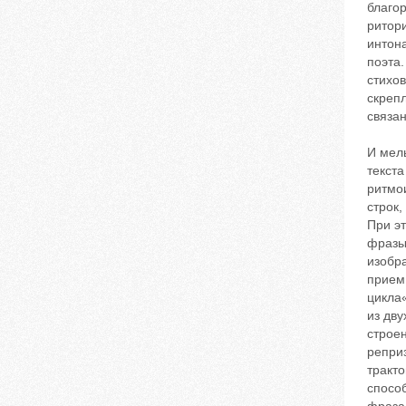
благор
ритор
интона
поэта.
стихов
скрепл
связан
И мел
текст
ритмои
строк,
При эт
фразы)
изобра
прием 
цикла
из дву
строен
реприз
тракт
спосо