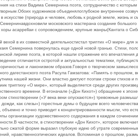
ния на стихи Вадима Семернина ‬поэта, сотрудничество с которым
творным.Обоих художников объединялоглубокое внутреннее созвуч
в искусстве (природа и человек, любовь к родной земле, жизнь и с
 Семернинавдохновили московского мастерана создание большого к
 хоры acappellaи с сопровождением, крупные жанры(Кантата о Сиби
 вехой в их совместной деятельностистал триптих «О мире» для хор
эзия Семернина повернулась еще одной новой гранью. Стихи, полож
нской лирике поэта, в которой нашли отражение его впечатления де
ведение отличается остротой и актуальностью тематики, публици
оричностью и лаконизмом образов.Говоря о творческом замыслесо
ного дагестанского поэта Расула Гамзатова: «Память о прошлом, в
утника нашей жизни. Они властно диктуют поэтам строки стихов и пе
тиик триптиху «О мире», который выделяется среди других произ
ственного времени. В егоначале («Дон Кихот») ‬обращение к эпох
ром стихотворении («У века веки опускаются») ‬тревожные размыш
дожди, как слезы») ‬горестные думы о будущем всего человечеств
, объемно и точно приводит к концентрированности мысли, что ес
ипы организации художественного содержания в каждом сочинени
ности.В частности, в стихотворении «Дон Кихот», которое включает 
льно сжатой форме выразил глубокую идею об утрате современны
ений, нравственноэтических идеалов. Вспоминая о прошлом, размы