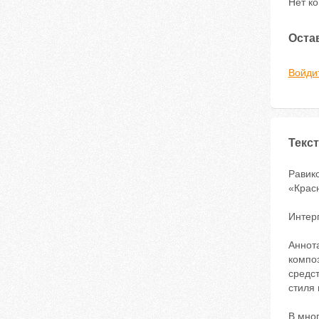
Нет к
Оста
Войди
Текст
Равик
«Красн
Интер
Аннота
компо
средст
стиля 
В мно