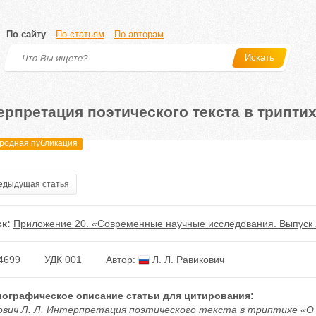
По сайту
По статьям
По авторам
Искать
ерпретация поэтического текста в триптих
одная публикация
дыдущая статья
к:
Приложение 20. «Современные научные исследования. Выпуск 
4699
УДК 001
Автор:
Л. Л. Равикович
ографическое описание статьи для цитирования:
ович Л. Л. Интерпретация поэтического текста в триптихе «О м