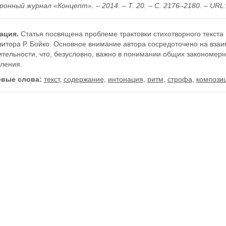
онный журнал «Концепт». – 2014. – Т. 20. – С. 2176–2180. – URL: h
ация.
Статья посвящена проблеме трактовки стихотворного текста 
итора Р. Бойко. Основное внимание автора сосредоточено на взаи
тельности, что, безусловно, важно в понимании общих закономерн
ления.
вые слова:
текст
,
содержание
,
интонация
,
ритм
,
строфа
,
компози