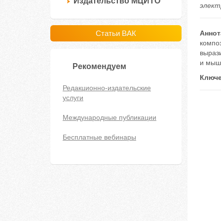
Издательство МЦИТО
электр
Статьи ВАК
Аннот
композ
вырази
и мыш
Рекомендуем
Ключе
Редакционно-издательские
услуги
Международные публикации
Бесплатные вебинары