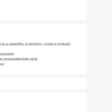
а a cappella» (к вопросу: слово и музыка)
ольников
им недоразвитием речи
ка»