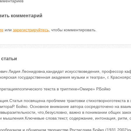
омментариев
вить комментарий
те
или
зарегистрируйтесь
, чтобы комментировать.
 статьи
ович Лидия Леонидовна,кандидат искусствоведения, профессор к
оярская государственная академия музыки и театра», г. Красноярскll
претацияпоэтического текста в триптихе«Омире» Р.Бойко
ция.Статья посвящена проблеме трактовки стихотворноготекста в 
зитораР. Бойко. Основное внимание автора сосредоточено на вза
ввыразительности, что,безусловно, важно в понимании общих зако
и мышления.Ключевые слова:текст, содержание, интонация, ритм, 
гообразном и обширном творчестве Ростислава Бойко (1931 ‬2002)