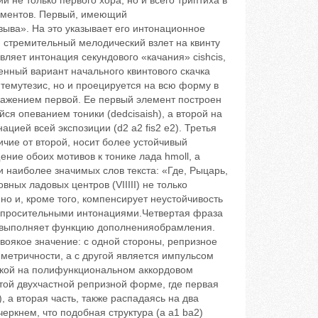
й не только первого хора, но и всего триптиха в
лементов. Первый, имеющий
ыва». На это указывает его интонационное
и стремительный мелодический взлет на квинту
ляет интонация секундового «качания» cis‬h‬cis,
нный вариант начального квинтового скачка
 темутезис, но и проецируется на всю форму в
тражением первой. Ее первый элемент построен
еванием тоники (d‬e‬d‬cis‬ais‬h), а второй ‬на
ией всей экспозиции (d2 ‬a2 ‬fis2 ‬e2). Третья
личие от второй, носит более устойчивый
ние обоих мотивов к тонике лада hmoll, а
 наиболее значимых слов текста: «Где, Рыцарь,
х ладовых центров (V‬I‬III‬I) не только
о и, кроме того, компенсирует неустойчивость
вопросительными интонациями.Четвертая фраза
ll), выполняет функцию дополненияобрамления.
воякое значение: с одной стороны, репризное
етричности, а с другой ‬является импульсом
овкой на полифункциональном аккордовом
ой двухчастной репризной форме, где первая
, а вторая часть, также распадаясь на два
еркнем, что подобная структура (а а1 ba2)