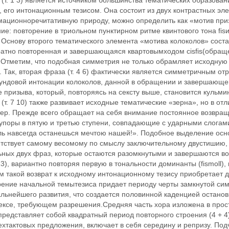
(т. 1 ‬3) является источником большинства тематических образовани
, его интонационным тезисом. Она состоит из двух контрастных э
мационноречитативную природу, можно определить как «мотив приз
ие: повторение в триольном пунктирном ритме квинтового тона fis
 Основу второго тематического элемента ‬«мотива колоколов» ‬состав
атно повторенная и завершающаяся квартовымходом cis‬fis(обраще
s). Отметим, что подобная симметрия не только обрамляет исходную
 Так, вторая фраза (т. 4 ‬6) фактически является симметричным о
ундовой интонации колоколов, данной в обращении и завершающейся оп
 призыва, который, повторяясь на сексту выше, становится кульминац
(т. 7 ‬10) также развивает исходные тематические «зерна», но в от
ер. Прежде всего обращает на себя внимание постоянное возвраще
упоры в пятую и третью ступени, совпадающие с ударными слогами
ь навсегда останешься мечтою нашей!». Подобное выделение основны
тствует самому весомому по смыслу заключительному двустишию, н
ьных двух фраз, которые остаются разомкнутыми и завершаются 
 ‬13), вариантно повторяя первую в тональности доминанты (fismo
 такой возврат к исходному интонационному тезису приобретает д
ение начальной темытезиса придает периоду черты замкнутой симм
альнейшего развития, что создается половинной каденцией ‬остан
ексе, требующем разрешения.Средняя часть хора изложена в прост
представляет собой квадратный период повторного строения (4 + 4)
хтактовых предложения, включает в себя середину и репризу. Подч