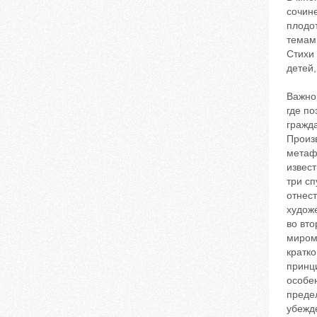
сочине
плодо
темам 
Стихи
детей,
Важной
где по
гражда
Произ
метаф
извест
три сп
отнес
художе
во вто
миром 
кратко
принц
особен
преде
убежд