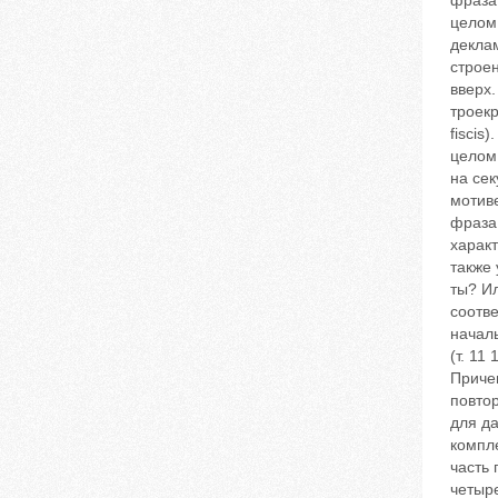
фраза 
целом
декла
строен
вверх.
троекр
fis‬ci
целом.
на сек
мотиве
фраза 
характ
также 
ты? Ил
соотве
начал
(т. 11
Причем
повтор
для д
компл
часть 
четыре