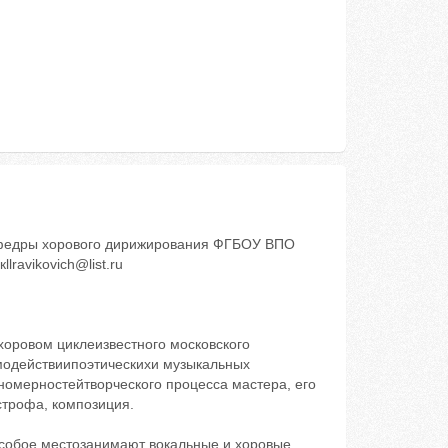
афедры хорового дирижирования ФГБОУ ВПО
ravikovich@list.ru
хоровом циклеизвестного московского
имодействиипоэтическихи музыкальных
номерностейтворческого процесса мастера, его
строфа, композиция.
особое местозанимают вокальные и хоровые