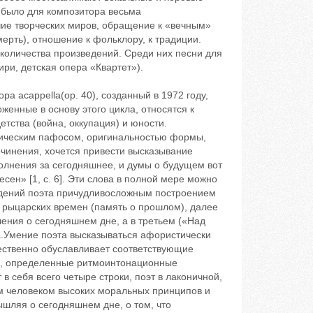
 было для композитора весьма
ие творческих миров, обращение к «вечным»
мерть), отношение к фольклору, к традиции.
оличества произведений. Среди них ‬песни для
ри, детская опера «Квартет»).
а acappella(ор. 40), созданный в 1972 году,
енные в основу этого цикла, относятся к
тства (война, оккупация) и юности.
стическим пафосом, оригинальностью формы,
чинения, хочется привести высказывание
олнения за сегодняшнее, и думы о будущем ‬вот
сен» [1, с. 6]. Эти слова в полной мере можно
ведений поэта причудливосложным построением
е рыцарских времен (память о прошлом), далее
ления о сегодняшнем дне, а в третьем («Над
а.Умение поэта высказываться афористически
тественно обуславливает соответствующие
и, определенные ритмоинтонационные
в себя всего четыре строки, поэт в лаконичной,
м человеком высоких моральных принципов и
шляя о сегодняшнем дне, о том, что