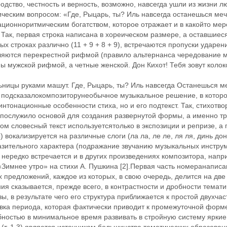
одство, честность и верность, возможно, навсегда ушли из жизни 
ическим вопросом: «Где, Рыцарь, ты? Иль навсегда останешься ме
ционноритмическим богатством, которое отражает и в какойто мере
 Так, первая строка написана в хореическом размере, а оставшиеся
ых строках различно (11 + 9 + 8 + 9), встречаются пропуски ударен
яются перекрестной рифмой (правило альтернанса ‬чередование му
ы мужской рифмой, а четные ‬женской. Дон Кихот! Тебя зовут колок
ьницы руками машут. Где, Рыцарь, ты? Иль навсегда Останешься 
а подсказалокомпозиторунеобычное музыкальное решение, в котор
нтонационные особенности стиха, но и его подтекст. Так, стихотв
 послужило основой для создания развернутой формы, а именно ‬т
ом словесный текст используетсятолько в экспозиции и репризе, а
 вокализируется на различные слоги (ла ‬ла, ле ‬ле, ля ‬ля, динь ‬дон
зительного характера (подражание звучанию музыкальных инструме
нередко встречается и в других произведениях композитора, напр
«Зимнее утро» на стихи А. Пушкина [2].Первая часть номеранапис
х предложений, каждое из которых, в свою очередь, делится на две 
ия сказывается, прежде всего, в контрастности и дробности темати
ы, в результате чего его структура приближается к простой двухч
овка периода, которая фактически приводит к промежуточной фор
бностью в минимальное время развивать в стройную систему ярки