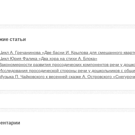
жие статьи
Цикл А. Гречанинова «Две басни И. Крылова для смешанного квартет
Цикл Юрия Фалика «Два хора на стихи А. Блока»
Закономерности развития просодических компонентов речи у дошк
Исследования просодической стороны речи у дошкольников с общ
Музыка П. Чайковского к весенней сказке А. Островского «Снегуроч
ентарии