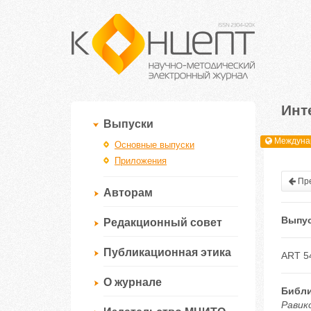
Инт
Выпуски
Междунар
Основные выпуски
Приложения
Пре
Авторам
Выпус
Редакционный совет
Публикационная этика
ART 5
О журнале
Библи
Равик