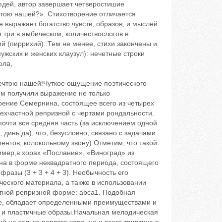
людей, автор завершает четверостишие
чтою нашей?». Стихотворение отличается
 выражает богатство чувств, образов, и мыслей
 три ‬в ямбическом, количествослогов в
ий (пиррихий). Тем не менее, стихи закончены и
жских и женских клаузул): нечетные строки
ола,
мечтою нашей!Чуткое ощущение поэтического
ом получили выражение не только
орение Семернина, состоящее всего из четырех
рехчастной репризной с чертами рондальности.
 почти вся средняя часть (за исключением одной
, динь ‬да), что, безусловно, связано с задачами
нтов, колокольному звону).Отметим, что такой
имер,в хорах «Послание», «Виноград» из
ана в форме неквадратного периода, состоящего
фразы (3 + 3 + 4 + 3). Необычность его
ческого материала, а также в использовании
астной репризной форме: abca1. Подобная
ме, обладает определенными преимуществами и
е и пластичные образы.Начальная мелодическая