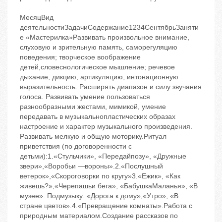
МесяцВид
деятельностиЗадачиСодержание1234СентябрьЗаняти
е «Мастерилка»Развивать произвольное внимание,
слуховую и зрительную память, саморегуляцию
поведения; творческое воображение
детей,словеснологическое мышление; речевое
дыхание, дикцию, артикуляцию, интонационную
выразительность. Расширять диапазон и силу звучания
голоса. Развивать умение пользоваться
разнообразными жестами, мимикой, умение
передавать в музыкальнопластических образах
настроение и характер музыкального произведения.
Развивать мелкую и общую моторику.Ритуал
приветствия (по договоренности с
детьми):1.«Стульчики», «Передайпозу», «Дружные
звери»,«Воробьи —вороны».2.«Послушный
ветерок»,«Скороговорки по кругу»3.«Ежик», «Как
живешь?»,«Черепашьи бега», «БабушкаМаланья», «В
музее». Подмузыку: «Дорога к дому»,«Утро», «В
стране цветов».4.«Превращение комнаты».Работа с
природным материалом.Создание рассказов по