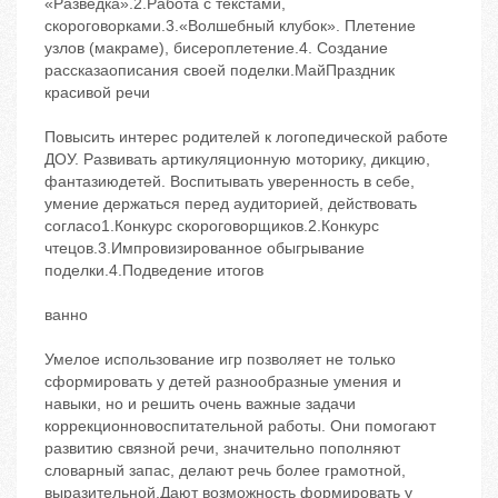
«Разведка».2.Работа с текстами,
скороговорками.3.«Волшебный клубок». Плетение
узлов (макраме), бисероплетение.4. Создание
рассказаописания своей поделки.МайПраздник
красивой речи
Повысить интерес родителей к логопедической работе
ДОУ. Развивать артикуляционную моторику, дикцию,
фантазиюдетей. Воспитывать уверенность в себе,
умение держаться перед аудиторией, действовать
согласо1.Конкурс скороговорщиков.2.Конкурс
чтецов.3.Импровизированное обыгрывание
поделки.4.Подведение итогов
ванно
Умелое использование игр позволяет не только
сформировать у детей разнообразные умения и
навыки, но и решить очень важные задачи
коррекционновоспитательной работы. Они помогают
развитию связной речи, значительно пополняют
словарный запас, делают речь более грамотной,
выразительной.Дают возможность формировать у