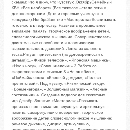
схемам: что я вижу, что чувствую.ОктябрьСемейный
КВН «Все наоборот» (Все тяжелое –стало легким,
длинноекоротким. Дети и взрослые участвуют в
конкурсах).НоябрьЗанятие «Мастерилка»Воспитывать
готовность к творчеству. Развивать произвольное
внимание, память, творческое воображение детей,
словеснологическое мышление. Совершенствовать
двигательные способности и пластическую
выразительность движений. Лепка из соленого
теста.Ритуал приветствия (по договоренности с
детьми):1.«Живой телефон», «Японская машинка»,
«Нос к носу», «Ловишкиелочки».2.Работа со
скороговорками и стихами.3.«Не ошибись»,
«Поймайхлопок», «Клеевой дождик», «Полоса
препятствий». Под музыку: «Ритмический этюд»,
«Временагода», «Волшебный магазин», «Лесные
состязания».4. Создание поделок для сюжетных
игр.ДекабрьЗанятие «Мастерилка»Развивать
произвольное внимание, слуховую и зрительную
память, саморегуляцию поведения; творческое
воображение детей,словеснологическое мышление;
речевое дыхание, дикцию, артикуляцию,
интонационную выразительность. Расширять диапазон