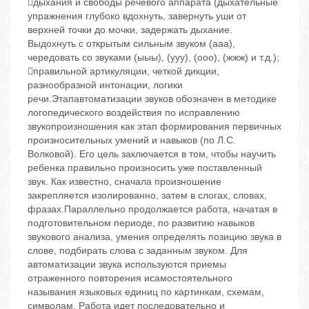
дыхания и свободы речевого аппарата (дыхательные
упражнения глубоко вдохнуть, завернуть уши от
верхней точки до мочки, задержать дыхание.
Выдохнуть с открытым сильным звуком (ааа),
чередовать со звуками (ыыы), (ууу), (ооо), (жжж) и т.д.);
правильной артикуляции, четкой дикции,
разнообразной интонации, логики
речи.Этапавтоматизации звуков обозначен в методике
логопедического воздействия по исправлению
звукопроизношения как этап формирования первичных
произносительных умений и навыков (по Л.С.
Волковой). Его цель заключается в том, чтобы научить
ребенка правильно произносить уже поставленный
звук. Как известно, сначала произношение
закрепляется изолированно, затем в слогах, словах,
фразах.Параллельно продолжается работа, начатая в
подготовительном периоде, по развитию навыков
звукового анализа, умения определять позицию звука в
слове, подбирать слова с заданным звуком. Для
автоматизации звука используются приемы
отраженного повторения исамостоятельного
называния языковых единиц по картинкам, схемам,
символам. Работа идет последовательно и