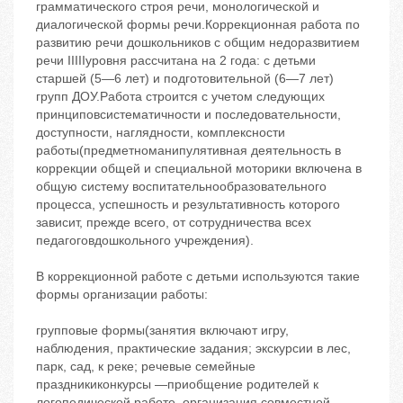
грамматического строя речи, монологической и
диалогической формы речи.Коррекционная работа по
развитию речи дошкольников с общим недоразвитием
речи IIIIIуровня рассчитана на 2 года: с детьми
старшей (5—6 лет) и подготовительной (6—7 лет)
групп ДОУ.Работа строится с учетом следующих
принциповсистематичности и последовательности,
доступности, наглядности, комплексности
работы(предметноманипулятивная деятельность в
коррекции общей и специальной моторики включена в
общую систему воспитательнообразовательного
процесса, успешность и результативность которого
зависит, прежде всего, от сотрудничества всех
педагоговдошкольного учреждения).
В коррекционной работе с детьми используются такие
формы организации работы:
групповые формы(занятия включают игру,
наблюдения, практические задания; экскурсии в лес,
парк, сад, к реке; речевые семейные
праздникиконкурсы —приобщение родителей к
логопедической работе, организация совместной