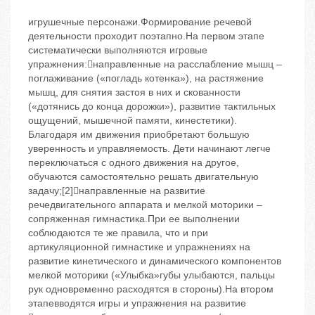
игрушечные персонажи.Формирование речевой
деятельности проходит поэтапно.На первом этапе
систематически выполняются игровые
упражнения:направленные на расслабление мышц –
поглаживание («погладь котенка»), на растяжение
мышц, для снятия застоя в них и скованности
(«дотянись до конца дорожки»), развитие тактильных
ощущений, мышечной памяти, кинестетики).
Благодаря им движения приобретают большую
уверенность и управляемость. Дети начинают легче
переключаться с одного движения на другое,
обучаются самостоятельно решать двигательную
задачу;[2]направленные на развитие
речедвигательного аппарата и мелкой моторики –
сопряженная гимнастика.При ее выполнении
соблюдаются те же правила, что и при
артикуляционной гимнастике и упражнениях на
развитие кинетического и динамического компонентов
мелкой моторики («Улыбка»губы улыбаются, пальцы
рук одновременно расходятся в стороны).На втором
этапевводятся игры и упражнения на развитие