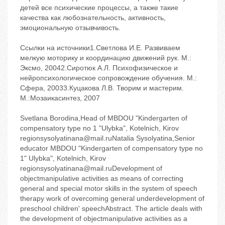
детей все психические процессы, а также такие
качества как любознательность, активность,
эмоциональную отзывчивость.
Ссылки на источники1.Светлова И.Е. Развиваем
мелкую моторику и координацию движений рук. М.:
Эксмо, 20042.Сиротюк А.Л. Психофизическое и
нейропсихологическое сопровождение обучения. М.:
Сфера, 20033.Куцакова Л.В. Творим и мастерим.
М.:Мозаикасинтез, 2007
Svetlana Borodina,Head of MBDOU "Kindergarten of
compensatory type no 1 "Ulybka", Kotelnich, Kirov
regionsysolyatinana@mail.ruNatalia Sysolyatina,Senior
educator MBDOU "Kindergarten of compensatory type no
1" Ulybka", Kotelnich, Kirov
regionsysolyatinana@mail.ruDevelopment of
objectmanipulative activities as means of correcting
general and special motor skills in the system of speech
therapy work of overcoming general underdevelopment of
preschool children' speechAbstract. The article deals with
the development of objectmanipulative activities as a