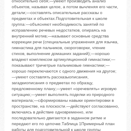
относительно себя;—умеют производить анализ
объектов, называя целое, а потом вычленяя его части,
детали;—составлять описательные рассказы о
предметах и объектах.Подготовительная к школе
группа:—объясняют необходимость занятий по
исправлению речевых недостатков, опираясь на
внутренний мотив;—называют основные средства
коррекции речи (специальные упражнения для язычка,
гимнастика для пальчиков, скороговорки, чтение
стихов, выполнение домашних заданий);—хорошо
владеют комплексом артикуляционной гимнастики;—
показывают тричетрые пальчиковые гимнастики;—
хорошо переключаются с одного движения на другое;
—умеют составлять рассказыописания,
загадкиописания о предметах по образцу,
предложенному плану;—умеет «оречевлять» игровую
ситуацию;—умеет выполнять поделки из природного
материала;—сформированы навыки ориентировки в
пространстве, на плоскости.—действуют согласованно,
включаясь в действие одновременно, или
последовательно двигаются в заданном ритме и
передают его по цепочке.Таблица 1Примерный план
работы для подготовительной к школе группы