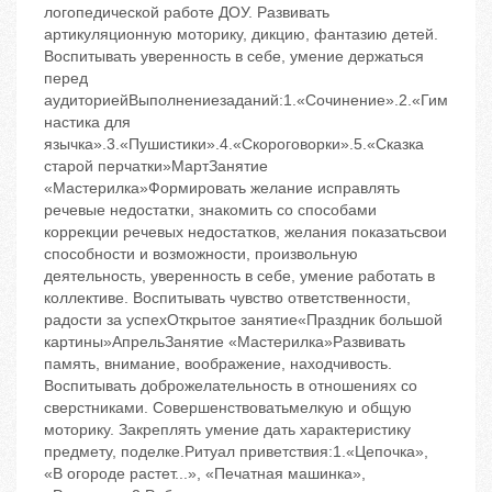
логопедической работе ДОУ. Развивать
артикуляционную моторику, дикцию, фантазию детей.
Воспитывать уверенность в себе, умение держаться
перед
аудиториейВыполнениезаданий:1.«Сочинение».2.«Гим
настика для
язычка».3.«Пушистики».4.«Скороговорки».5.«Сказка
старой перчатки»МартЗанятие
«Мастерилка»Формировать желание исправлять
речевые недостатки, знакомить со способами
коррекции речевых недостатков, желания показатьсвои
способности и возможности, произвольную
деятельность, уверенность в себе, умение работать в
коллективе. Воспитывать чувство ответственности,
радости за успехОткрытое занятие«Праздник большой
картины»АпрельЗанятие «Мастерилка»Развивать
память, внимание, воображение, находчивость.
Воспитывать доброжелательность в отношениях со
сверстниками. Совершенствоватьмелкую и общую
моторику. Закреплять умение дать характеристику
предмету, поделке.Ритуал приветствия:1.«Цепочка»,
«В огороде растет...», «Печатная машинка»,