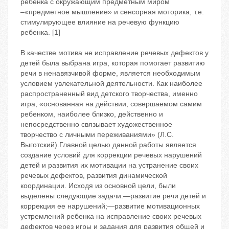
ребенка с окружающим предметным миром
–«предметное мышление» и сенсорная моторика, т.е.
стимулирующее влияние на речевую функцию
ребенка. [1]
В качестве мотива не исправление речевых дефектов у
детей была выбрана игра, которая помогает развитию
речи в ненавязчивой форме, является необходимым
условием увлекательной деятельности. Как наиболее
распространенный вид детского творчества, именно
игра, «основанная на действии, совершаемом самим
ребенком, наиболее близко, действенно и
непосредственно связывает художественное
творчество с личными переживаниями» (Л.С.
Выготский).Главной целью данной работы является
создание условий для коррекции речевых нарушений
детей и развития их мотивации на устранение своих
речевых дефектов, развития динамической
координации. Исходя из основной цели, были
выделены следующие задачи:—развитие речи детей и
коррекция ее нарушений;—развитие мотивационных
устремлений ребенка на исправление своих речевых
дефектов через игры и задания для развития общей и