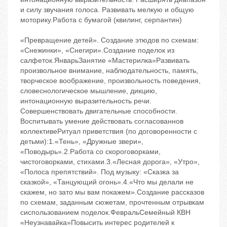
и силу звучания голоса. Развивать мелкую и общую
моторику.Работа с бумагой (квилинг, серпантин)
«Превращение детей». Создание этюдов по схемам:
«Снежинки», «Снегири».Создание поделок из
салфеток.ЯнварьЗанятие «Мастерилка»Развивать
произвольное внимание, наблюдательность, память,
творческое воображение, произвольность поведения,
словеснологическое мышление, дикцию,
интонационную выразительность речи.
Совершенствовать двигательные способности.
Воспитывать умение действовать согласованнов
коллективеРитуал приветствия (по договоренности с
детьми):1.«Тень», «Дружные звери»,
«Поводырь».2.Работа со скороговорками,
чистоговорками, стихами.3.«Лесная дорога», «Утро»,
«Полоса препятствий». Под музыку: «Сказка за
сказкой», «Танцующий огонь».4.«Что мы делали не
скажем, но зато мы вам покажем».Создание рассказов
по схемам, заданным сюжетам, прочтенным отрывкам
сиспользованием поделок.ФевральСемейный КВН
«Неузнавайка»Повысить интерес родителей к