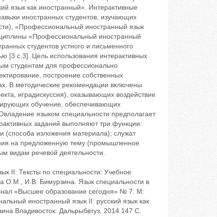
ий язык как иностранный». Интерактивные
навыки иностранных студентов, изучающих
сти), «Профессиональный иностранный язык
дисциплины «Профессиональный иностранный
транных студентов устного и письменного
 [3.с.3]. Цель использования интерактивных
ным студентам для профессионально
пектирование, построение собственных
гах. В методические рекомендации включены
екта, иградискуссия), оказывающих воздействие
ицирующих обучение, обеспечивающих
. Овладение языком специальности предполагает
рактивных заданий выполняют три функции:
 (способа изложения материала); служат
ния на предложенную тему (промышленное
ым видам речевой деятельности.
к II: Тексты по специальности: Учебное
а О.М., И.В. Бимурзина. Язык специальности в
нал «Высшее образование сегодня» № 7. М:
альный иностранный язык II: русский язык как
ина Владивосток: Дальрыбвтуз, 2014 147 С.