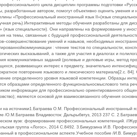
 профессионального цикла дисциплин программы подготовки «Русск
ы, разработанные автором, помогут объективно оценить умения и 
плины «Профессиональный иностранный язык II»(язык специально
научная речь).Интерактивные методы обучения разработаны для 
I» (язык специальности). Они направлены на формирование у инос
ия на темы, связанные с будущей профессиональной деятельностью
ов–совершенствование умений и навыков, необходимых иностран
ированнойкоммуникации : чтение текстов по специальности, конс
гических высказываний, а также для участия в диалогах и полило
ния коммуникативных заданий (ролевые и деловые игры, метод про
ащихся, развивающих интерес к предмету, значительно интенсиф
кратное повторение языкового и лексического материала[2.c. 84]
жение определенного уровня языковой компетенции. Образцы инте
тся образцами определенного функциональносмыслового типа речи
ником информации для профессионально ориентированного обще
овство); являются основой для взаимосвязанного обучения основн
и на источники1.Батраева О.М. Профессиональный иностранный язы
е /О.М.Батраева Владивосток: Дальрыбвтуз, 2013 237 С. 2.Батраев
ческом вузе: формирование профессиональных компетенций. //Жур
льская группа «Логос», 2014 С.8492. 3.Бимурзина И.В. Профессион
ранный в профессиональном аспекте.Учебное пособие /И.В. Бимурз