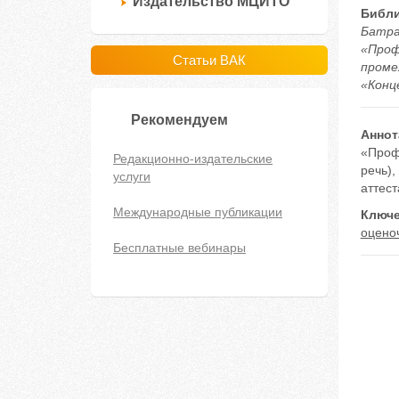
Издательство МЦИТО
Библи
Батра
«Проф
Статьи ВАК
проме
«Конце
Рекомендуем
Аннот
«Проф
Редакционно-издательские
речь)
услуги
аттест
Международные публикации
Ключе
оцено
Бесплатные вебинары