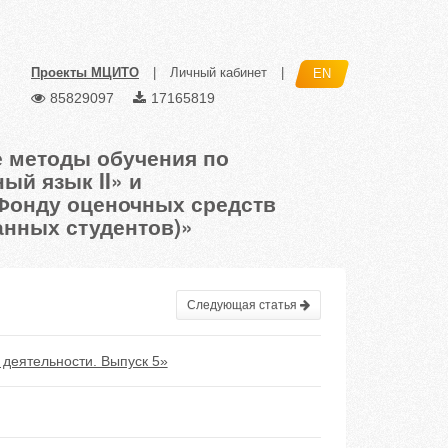
Проекты МЦИТО
|
Личный кабинет
|
EN
85829097
17165819
 методы обучения по
й язык II» и
Фонду оценочных средств
анных студентов)»
Следующая статья
деятельности. Выпуск 5»