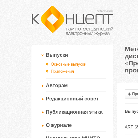
Мет
дис
Выпуски
«Пр
Основные выпуски
про
Приложения
Авторам
Пре
Редакционный совет
Выпус
Публикационная этика
О журнале
ART 6