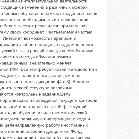
тижениями интеллектуальной деятельности
оисходящих изменений в различных сферах
ые формы обучения в рамках отведенных часов
осознается необходимость интенсификации
е более высоких результатов при меньших
тему своих координат. Неотъемлемой частью
 Интернет, возможность переписки и
ификации учебного процесса недолжно влиять
усский язык в российских вузах. Необходимо
лияет на методы обучения языкам.
новационным, значительно меняет
ения РКИ. Все это требует новой методологии в
ходимо, с нашей точки зрения, умелое
вательного поля дисциплин[4.с.3]. Важным
нить в своей структуре различные
ляются контрольные задания.Цель
 организации и проведения текущего контроля
льный иностранный язык III»[]. Текущий
методов обучения в виде систематической
я –получить первичную информацию о ходе и
ную целенаправленную работу иностранных
ю о степени освоения дисциплин. Фонд
ограмм дисциплин, входящей в вариативную