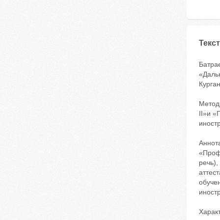
Текст
Батра
«Даль
Курган
Метод
II»и 
иност
Аннот
«Проф
речь)
аттес
обучен
иностр
Харак