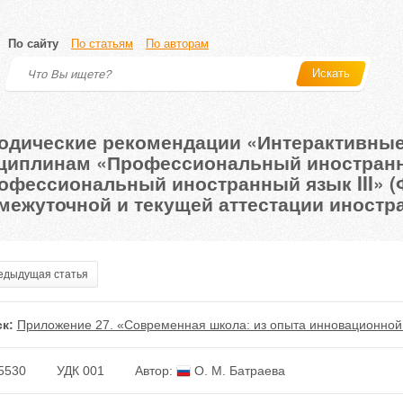
По сайту
По статьям
По авторам
Искать
одические рекомендации «Интерактивные
циплинам «Профессиональный иностранны
офессиональный иностранный язык III» (
межуточной и текущей аттестации иностр
дыдущая статья
к:
Приложение 27. «Современная школа: из опыта инновационной 
5530
УДК 001
Автор:
О. М. Батраева