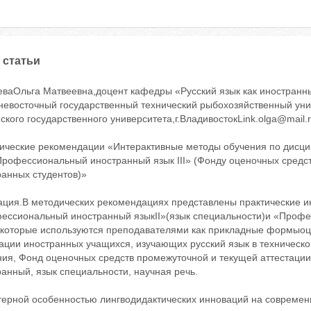
 статьи
еваОльга Матвеевна,доцент кафедры «Русский язык как иностран
невосточный государственный технический рыбохозяйственный уни
ского государственного университета,г.ВладивостокLink.olga@mail.
ические рекомендации «Интерактивные методы обучения по дисц
«Профессиональный иностранный язык III» (Фонду оценочных средс
ранных студентов)»
ация.В методических рекомендациях представлены практические 
ессиональный иностранный языкII»(язык специальности)и «Профе
, которые используются преподавателями как прикладные формыоц
тации иностранных учащихся, изучающих русский язык в техническ
ия, Фонд оценочных средств промежуточной и текущей аттестации 
анный, язык специальности, научная речь.
терной особенностью лингводидактических инноваций на современн