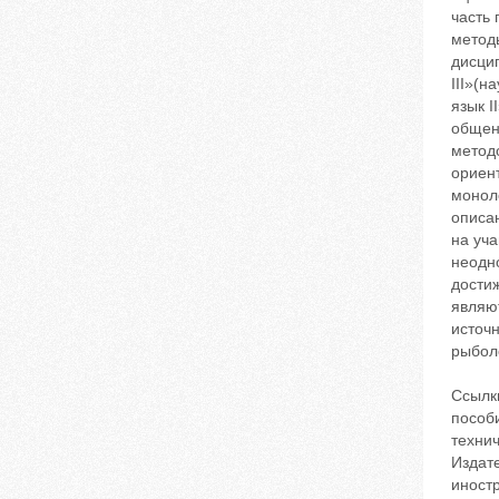
часть
метод
дисци
III»(
язык I
общен
метод
ориент
моноло
описа
на уч
неодно
дости
являю
источ
рыбол
Ссылк
пособи
техни
Издате
иност