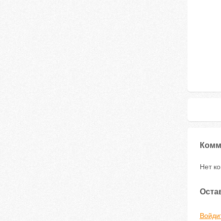
Комм
Нет к
Оста
Войди