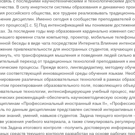
освязь с последними научнотехническими и технологическими дос
ечества. В силу инертности системы образования и динамично пр
тия российского общества, все труднее реализовывать традиционн
учение дисциплин. Именно сегодня в сообществе преподавателей 
ого процесса[1.c. 5].Под интенсификацией мы понимаем достижени
сах. За последние годы мир образования кардинально изменил сис
 нашего времени стали компьютер, проектор, мобильные телефоны,
онной беседы в виде чата посредством Интернета.Влияние интенс
жение привлекательности для иностранных студентов, изучающих р
ркнуть, что трансформация мышления и поведения людей сильно в
ительный переход от традиционных технологий преподавания к ин
гические процессы. Прежде всего, лингводидактику, методику обуч
нии соответствующей инновационной среды обучения языкам. Необ
нирование различных образовательных технологий в рамках образо
нтом проектирования образовательного поля, позволяющего объеди
овательные технологии, интенсифицирующие учебный процесс, яв
ических рекомендаций–обеспечить научнометодическую основу для
сциплинам «Профессиональный иностранный язык II», «Профессиона
оль по данным дисциплинам представлен системой интерактивных 
ки знаний, умений, навыков студентов. Задача текущего контрол
тве усвоения учебного материала, а также стимулировать регуляр
нтов.Задача итогового контроля –получить достоверную информаци
чных средств текущего контроля разработан на основе рабочих пр