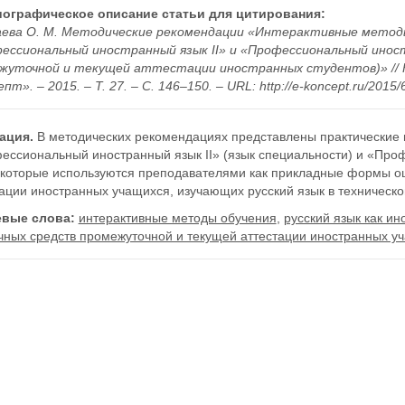
ографическое описание статьи для цитирования:
ева О. М. Методические рекомендации «Интерактивные методы
ессиональный иностранный язык II» и «Профессиональный иностр
жуточной и текущей аттестации иностранных студентов)» // 
пт». – 2015. – Т. 27. – С. 146–150. – URL: http://e-koncept.ru/2015
ация.
В методических рекомендациях представлены практические
ессиональный иностранный язык II» (язык специальности) и «Проф
, которые используются преподавателями как прикладные формы о
ации иностранных учащихся, изучающих русский язык в техническо
вые слова:
интерактивные методы обучения
,
русский язык как и
чных средств промежуточной и текущей аттестации иностранных у