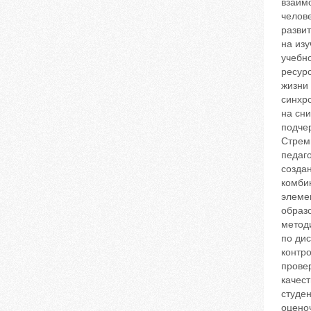
взаим
челов
разви
на из
учебн
ресур
жизни
синхр
на сни
подче
Стрем
педаго
созда
комби
элеме
образ
метод
по ди
контр
провер
качес
студе
оцено