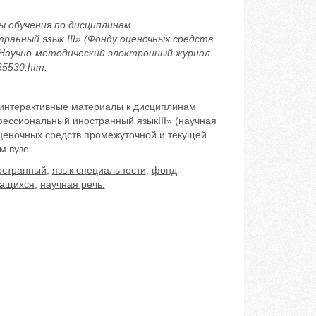
 обучения по дисциплинам
анный язык III» (Фонду оценочных средств
Научно-методический электронный журнал
/65530.htm.
 интерактивные материалы к дисциплинам
ессиональный иностранный языкIII» (научная
ценочных средств промежуточной и текущей
м вузе.
ностранный
,
язык специальности
,
фонд
чащихся
,
научная речь.