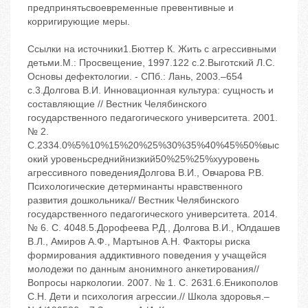
предпринятьсвоевременные превентивные и
корригирующие меры.
Ссылки на источники1.Бюттер К. Жить с агрессивными
детьми.М.: Просвещение, 1997.122 с.2.Выготский Л.С.
Основы дефектологии. - СПб.: Лань, 2003.–654
с.3.Долгова В.И. Инновационная культура: сущность и
составляющие // Вестник Челябинского
государственного педагогического университета. 2001.
№ 2.
С.2334.0%5%10%15%20%25%30%35%40%45%50%выс
окий уровеньсреднийнизкий50%25%25%xyуровень
агрессивного поведенияДолгова В.И., Овчарова Р.В.
Психологические детерминанты нравственного
развития дошкольника// Вестник Челябинского
государственного педагогического университета. 2014.
№ 6. С. 4048.5.Дорофеева Р.Д., Долгова В.И., Юлдашев
В.Л., Амиров А.Ф., Мартынов А.Н. Факторы риска
формирования аддиктивного поведения у учащейся
молодежи по данным анонимного анкетирования//
Вопросы наркологии. 2007. № 1. С. 2631.6.Еникополов
С.Н. Дети и психология агрессии.// Школа здоровья.–