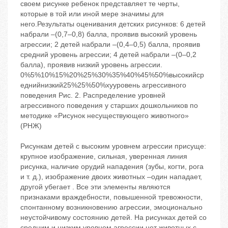
своем рисунке ребенок представляет те черты,
которые в той или иной мере значимы для
него.Результаты оценивания детских рисунков: 6 детей
набрали –(0,7–0,8) балла, проявив высокий уровень
агрессии; 2 детей набрали –(0,4–0,5) балла, проявив
средний уровень агрессии; 4 детей набрали –(0–0,2
балла), проявив низкий уровень агрессии.
0%5%10%15%20%25%30%35%40%45%50%высокийср
еднийнизкий25%25%50%xyуровень агрессивного
поведения Рис. 2. Распределение уровней
агрессивного поведения у старших дошкольников по
методике «Рисунок несуществующего животного»
(РНЖ)
Рисункам детей с высоким уровнем агрессии присуще:
крупное изображение, сильная, уверенная линия
рисунка, наличие орудий нападения (зубы, когти, рога
и т. д.), изображение двоих животных –один нападает,
другой убегает . Все эти элементы являются
признаками враждебности, повышенной тревожности,
спонтанному возникновению агрессии, эмоционально
неустойчивому состоянию детей. На рисунках детей со
средним и низким уровнем агрессии нет животных с