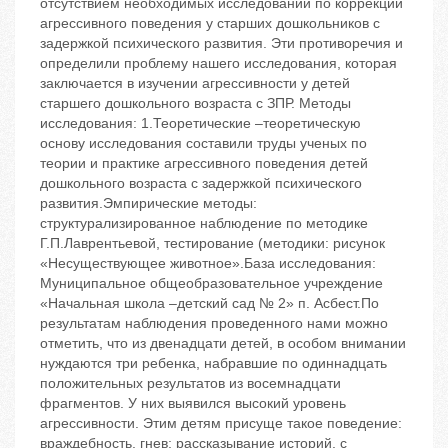
отсутствием необходимых исследований по коррекции
агрессивного поведения у старших дошкольников с
задержкой психического развития. Эти противоречия и
определили проблему нашего исследования, которая
заключается в изучении агрессивности у детей
старшего дошкольного возраста с ЗПР. Методы
исследования: 1.Теоретические –теоретическую
основу исследования составили труды ученых по
теории и практике агрессивного поведения детей
дошкольного возраста с задержкой психического
развития.Эмпирические методы:
структурализированное наблюдение по методике
Г.П.Лаврентьевой, тестирование (методики: рисунок
«Несуществующее животное».База исследования:
Муниципальное общеобразовательное учреждение
«Начальная школа –детский сад № 2» п. Асбест.По
результатам наблюдения проведенного нами можно
отметить, что из двенадцати детей, в особом внимании
нуждаются три ребенка, набравшие по одиннадцать
положительных результатов из восемнадцати
фрагментов. У них выявился высокий уровень
агрессивности. Этим детям присуще такое поведение:
враждебность, гнев; рассказывание историй, с