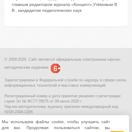
главным редактором журнала «Концепт»;Утёмовым В.
В., кандидатом педагогических наук
© 2008-2026, Сайт является
официальным электронным
научно-
методическим изданием.
Зарегистрирован в Федеральной службе по надзору в сфере связи,
информационных технологий и массовых коммуникаций.
Регистрационный номер и дата принятия решения о регистрации:
серия Эл № ФС77-78575 от 08 июля 2020 г
Научно-методическому журналу присвоен международный код
ISSN 2304-120X
Мы используем файлы cookie, чтобы улучшить сайт
МЦИТО
|
Школьные олимпиады и онлайн конкурсы для детей
|
для вас. Продолжая пользоваться сайтом, вы
Политика использования файлов cookie
|
Политика обработки и