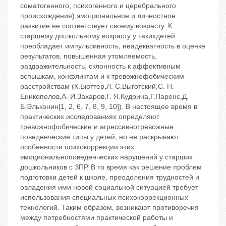
соматогенного, психогенного и церебрального
происхождения) эмоциональное и личностное
развитие не соответствует своему возрасту. К
старшему дошкольному возрасту у такихдетей
преобладает импульсивность, неадекватность в оценке
результатов, повышенная утомляемость,
раздражительность, склонность к аффективным
вспышкам, конфликтам и к тревожнофобическим
расстройствам (К.Бюттер,Л. С.Выготский,С. Н.
Еникополов,А. И.Захаров,Г. Я.Кудрина,Г.Паренс,Д.
Б.Эльконин[1, 2, 6, 7, 8, 9, 10]). В настоящее время в
практических исследованиях определяют
тревожнофобические и агрессивнотревожные
поведенческие типы у детей, но не раскрывают
особенности психокоррекции этих
эмоциональноповеденческих нарушений у старших
дошкольников с ЗПР. В то время как решение проблем
подготовки детей к школе, преодоления трудностей и
овладения ими новой социальной ситуацией требует
использования специальных психокоррекционных
технологий. Таким образом, возникают противоречия
между потребностями практической работы и