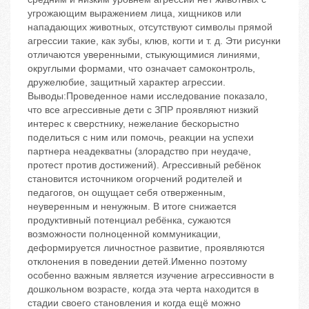
угрожающим выражением лица, хищников или
нападающих животных, отсутствуют символы прямой
агрессии такие, как зубы, клюв, когти и т. д. Эти рисунки
отличаются уверенными, стыкующимися линиями,
округлыми формами, что означает самоконтроль,
дружелюбие, защитный характер агрессии.
Выводы:Проведенное нами исследование показало,
что все агрессивные дети с ЗПР проявляют низкий
интерес к сверстнику, нежелание бескорыстно
поделиться с ним или помочь, реакции на успехи
партнера неадекватны (злорадство при неудаче,
протест против достижений). Агрессивный ребёнок
становится источником огорчений родителей и
педагогов, он ощущает себя отверженным,
неуверенным и ненужным. В итоге снижается
продуктивный потенциал ребёнка, сужаются
возможности полноценной коммуникации,
деформируется личностное развитие, проявляются
отклонения в поведении детей.Именно поэтому
особенно важным является изучение агрессивности в
дошкольном возрасте, когда эта черта находится в
стадии своего становления и когда ещё можно