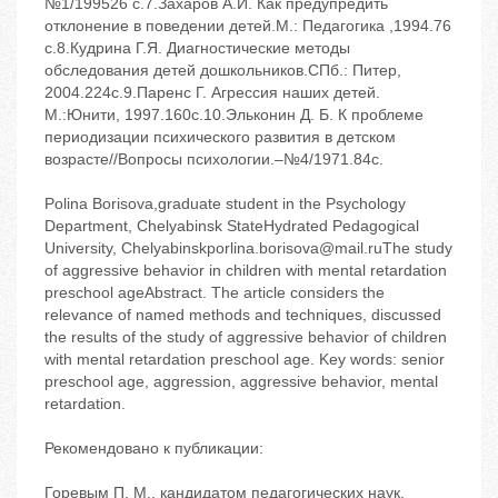
№1/199526 с.7.Захаров А.И. Как предупредить
отклонение в поведении детей.М.: Педагогика ,1994.76
с.8.Кудрина Г.Я. Диагностические методы
обследования детей дошкольников.СПб.: Питер,
2004.224с.9.Паренс Г. Агрессия наших детей.
М.:Юнити, 1997.160с.10.Эльконин Д. Б. К проблеме
периодизации психического развития в детском
возрасте//Вопросы психологии.–№4/1971.84с.
Polina Borisova,graduate student in the Psychology
Department, Chelyabinsk StateHydrated Pedagogical
University, Chelyabinskporlina.borisova@mail.ruThe study
of aggressive behavior in children with mental retardation
preschool ageAbstract. The article considers the
relevance of named methods and techniques, discussed
the results of the study of aggressive behavior of children
with mental retardation preschool age. Key words: senior
preschool age, aggression, aggressive behavior, mental
retardation.
Рекомендовано к публикации:
Горевым П. М., кандидатом педагогических наук,