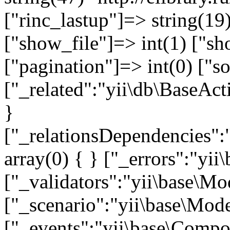
["rinc_lastup"]=> string(1
["show_file"]=> int(1) ["sh
["pagination"]=> int(0) ["so
["_related":"yii\db\BaseAct
}
["_relationsDependencies":
array(0) { } ["_errors":"y
["_validators":"yii\base\M
["_scenario":"yii\base\Mode
["_events":"yii\base\Compon