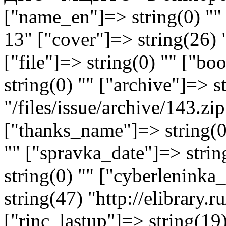
["name_en"]=> string(0) "" 
13" ["cover"]=> string(26) 
["file"]=> string(0) "" ["
string(0) "" ["archive"]=> s
"/files/issue/archive/143.zi
["thanks_name"]=> string(0)
"" ["spravka_date"]=> stri
string(0) "" ["cyberlenink
string(47) "http://elibrary
["rinc_lastup"]=> string(1