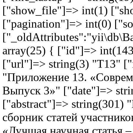
["show_file"]=> int(1) ["sh
["pagination"]=> int(0) ["so
["_oldAttributes":"yii\db\
array(25) { ["id"]=> int(143
["url"]=> string(3) "T13" [
"Приложение 13. «Соврем
Выпуск 3»" ["date"]=> str
["abstract"]=> string(301
сборник статей участнико
«Лучшая научная статья 