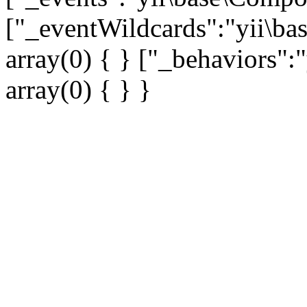
["_eventWildcards":"yii\ba
array(0) { } ["_behaviors"
array(0) { } }