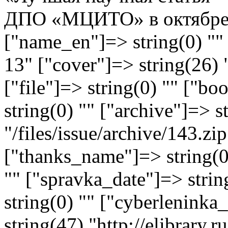
ДПО «МЦИТО» в октябре 2
["name_en"]=> string(0) "" 
13" ["cover"]=> string(26) 
["file"]=> string(0) "" ["
string(0) "" ["archive"]=> s
"/files/issue/archive/143.zi
["thanks_name"]=> string(0)
"" ["spravka_date"]=> stri
string(0) "" ["cyberlenink
string(47) "http://elibrary