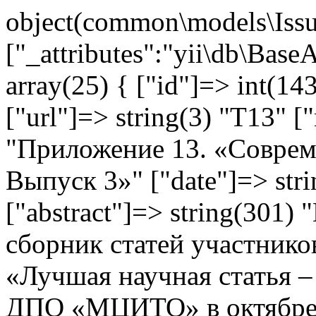
object(common\models\Issu
["_attributes":"yii\db\Base
array(25) { ["id"]=> int(143
["url"]=> string(3) "T13" [
"Приложение 13. «Соврем
Выпуск 3»" ["date"]=> str
["abstract"]=> string(301
сборник статей участнико
«Лучшая научная статья 
ДПО «МЦИТО» в октябре 2