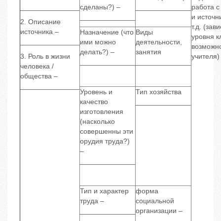
_______________
сделаны?) –
______________
работа с
______________
и источн
2. Описание
т.д. (зав
источника –
Назначение (что
Виды
уровня к
_______________
ими можно
деятельности,
возможн
делать?) –
занятия
3. Роль в жизни
учителя)
______________
______________
человека /
общества –
_______________
Уровень и
Тип хозяйства
качество
______________
изготовления
(насколько
совершенны эти
орудия труда?)
–
______________
Тип и характер
форма
труда –
социальной
______________
организации –
______________