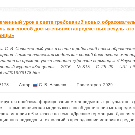
еменный урок в свете требований новых образователь
ль как способ достижения метапредметных результато
анцы»
ва С. В. Современный урок в свете требований новых образоват
артов. Герменевтическая модель как способ достижения мета
ьтатов на примере урока истории «Древние германцы» // Научн
онный журнал «Концепт». – 2016. – № S15. – С. 25–29. – URL: http
t.ru/2016/76178.htm
6178
Автор:
С. В. Нечаева
Просмотров: 2929
зируется проблема формирования метапредметных результатов в 
т – герменевтическая модель как способ достижения метапредметн
рока истории в 6-м классе по теме «Древние германцы». Данная м
ационных подходов и технологий в преподавании истории в средн