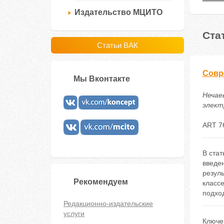
Издательство МЦИТО
Ста
Статьи ВАК
Совр
Мы Вконтакте
Нечае
электр
ART 7
В ста
введе
резуль
Рекомендуем
класс
подхо
Редакционно-издательские
услуги
Ключе