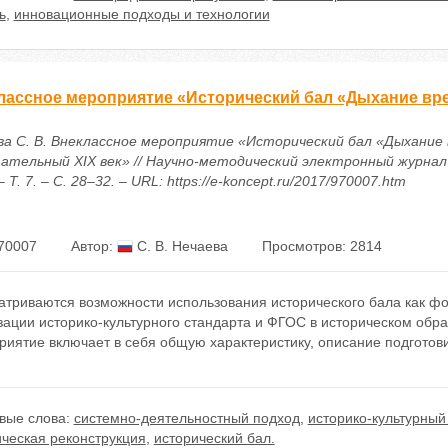
ь
,
инновационные подходы и технологии
лассное мероприятие «Исторический бал «Дыхание вре
ва С. В. Внеклассное мероприятие «Исторический бал «Дыхание 
ательный XIX век» // Научно-методический электронный журнал
– Т. 7. – С. 28–32. – URL: https://e-koncept.ru/2017/970007.htm
70007
Автор:
С. В. Нечаева
Просмотров: 2814
атриваются возможности использования исторического бала как фо
зации историко-культурного стандарта и ФГОС в историческом обр
риятие включает в себя общую характеристику, описание подготов
вые слова:
системно-деятельностный подход
,
историко-культурный
ическая реконструкция
,
исторический бал.