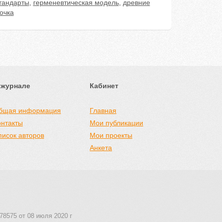
тандарты
,
герменевтическая модель
,
древние
очка
 журнале
Кабинет
бщая информация
Главная
онтакты
Мои публикации
писок авторов
Мои проекты
Анкета
78575 от 08 июля 2020 г