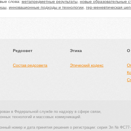
вые слова:
метапредметные результаты
,
новые образовательные с
нцы
,
инновационные подходы и технологии
,
гер-меневтическая цеп
Редсовет
Этика
О
Состав редсовета
Этический кодекс
О
К
С
рован в Федеральной службе по надзору в сфере связи,
онных технологий и массовых коммуникаций.
онный номер и дата принятия решения о регистрации: серия Эл № ФС77-