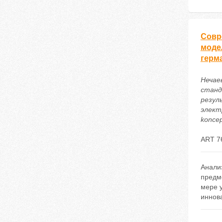
Совр
моде
герм
Нечае
станд
резул
электр
koncep
ART 7
Анали
предме
мере у
иннов