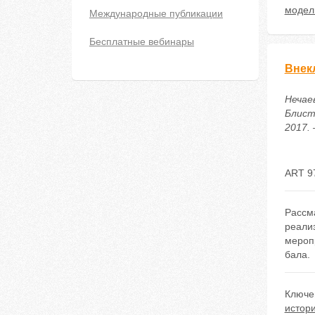
модел
Международные публикации
Бесплатные вебинары
Внек
Нечае
Блист
2017. 
ART 9
Рассм
реали
мероп
бала.
Ключе
истор