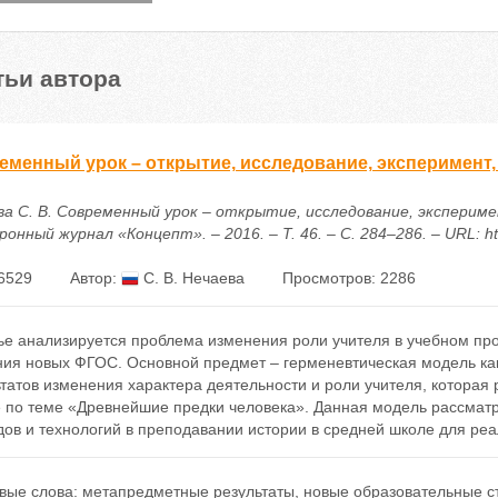
тьи автора
еменный урок – открытие, исследование, эксперимент,
ва С. В. Современный урок – открытие, исследование, эксперим
онный журнал «Концепт». – 2016. – Т. 46. – С. 284–286. – URL: htt
6529
Автор:
С. В. Нечаева
Просмотров: 2286
тье анализируется проблема изменения роли учителя в учебном пр
ния новых ФГОС. Основной предмет – герменевтическая модель ка
татов изменения характера деятельности и роли учителя, которая 
е по теме «Древнейшие предки человека». Данная модель рассматр
дов и технологий в преподавании истории в средней школе для ре
вые слова:
метапредметные результаты
,
новые образовательные с