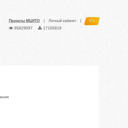
Проекты МЦИТО
|
Личный кабинет
|
EN
85829097
17165819
нания