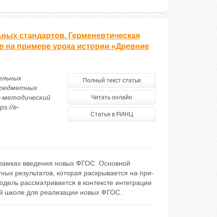
ных стандартов. Герменевтическая
в на примере урока истории «Древние
ельных
Полный текст статьи
предметных
о-методический
Читать онлайн
s://e-
Статья в РИНЦ
рамках введения новых ФГОС. Основной
ых результатов, которая раскрывается на при-
одель рассматривается в контексте интеграции
ей школе для реализации новых ФГОС.