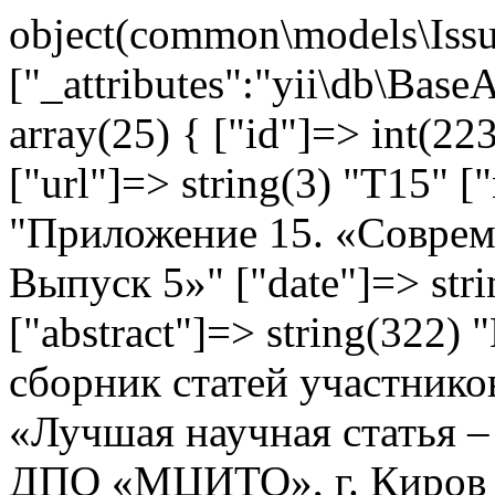
object(common\models\Issu
["_attributes":"yii\db\Base
array(25) { ["id"]=> int(223
["url"]=> string(3) "T15" [
"Приложение 15. «Соврем
Выпуск 5»" ["date"]=> str
["abstract"]=> string(322
сборник статей участнико
«Лучшая научная статья 
ДПО «МЦИТО», г. Киров (