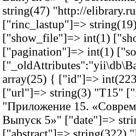
string(47) "http://elibrary
["rinc_lastup"]=> string(1
["show_file"]=> int(1) ["sh
["pagination"]=> int(1) ["so
["_oldAttributes":"yii\db\
array(25) { ["id"]=> int(223
["url"]=> string(3) "T15" [
"Приложение 15. «Соврем
Выпуск 5»" ["date"]=> str
["abstract"]=> string(322