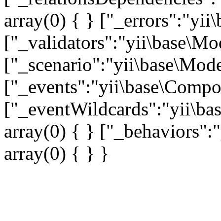
array(0) { } ["_errors":"y
["_validators":"yii\base\M
["_scenario":"yii\base\Mode
["_events":"yii\base\Compon
["_eventWildcards":"yii\ba
array(0) { } ["_behaviors"
array(0) { } }