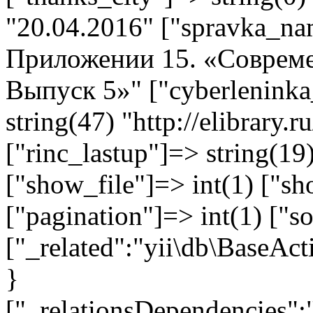
"20.04.2016" ["spravka_na
Приложении 15. «Совреме
Выпуск 5»" ["cyberleninka
string(47) "http://elibrary
["rinc_lastup"]=> string(1
["show_file"]=> int(1) ["sh
["pagination"]=> int(1) ["so
["_related":"yii\db\BaseAct
}
["_relationsDependencies":