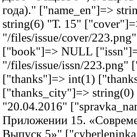
года)." ["name_en"]=> stri
string(6) "Т. 15" ["cover"]=
"/files/issue/cover/223.png"
["book"]=> NULL ["issn"]=
"/files/issue/issn/223.png" 
["thanks"]=> int(1) ["thank
["thanks_city"]=> string(0)
"20.04.2016" ["spravka_na
Приложении 15. «Совреме
Выпуск 5»" ["cyberleninka