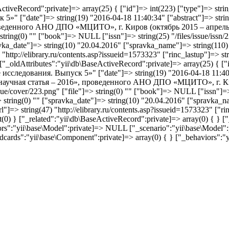
tiveRecord":private]=> array(25) { ["id"]=> int(223) ["type"]=> strin
 ["date"]=> string(19) "2016-04-18 11:40:34" ["abstract"]=> str
еденного АНО ДПО «МЦИТО», г. Киров (октябрь 2015 – апрель 2016
 string(0) "" ["book"]=> NULL ["issn"]=> string(25) "/files/issue/issn/
"spravka_date"]=> string(10) "20.04.2016" ["spravka_name"]=> strin
ttp://elibrary.ru/contents.asp?issueid=1573323" ["rinc_lastup"]=> st
} ["_oldAttributes":"yii\db\BaseActiveRecord":private]=> array(25) { ["
следования. Выпуск 5»" ["date"]=> string(19) "2016-04-18 11:40:
аучная статья – 2016», проведенного АНО ДПО «МЦИТО», г. Киров
ssue/cover/223.png" ["file"]=> string(0) "" ["book"]=> NULL ["issn"]=> 
"]=> string(0) "" ["spravka_date"]=> string(10) "20.04.2016" ["spr
> string(47) "http://elibrary.ru/contents.asp?issueid=1573323" ["ri
 int(0) } ["_related":"yii\db\BaseActiveRecord":private]=> array(0) { 
ors":"yii\base\Model":private]=> NULL ["_scenario":"yii\base\Model":p
dcards":"yii\base\Component":private]=> array(0) { } ["_behaviors":"y