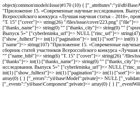
object(common\models\Issue)#170 (10) { ["_attributes":"yii\db\BaseAc
"Приложение 15. «Современные научные исследования. Выпуск 5»"
Всероссийского конкурса «Лучшая научная статья – 2016», пров
"Т. 15" ["cover"]=> string(26) "/files/issue/cover/223.png" ["file"]=>
["thanks_name"]=> string(0) "" ["thanks_city"]=> string(0) "" [
Выпуск 5»" ["cyberleninka_url"]=> NULL ["rinc_url"]=> string(47) "h
["show_fulltext"]=> int(1) ["pagination"]=> int(1) ["sort"]=> int(0) 
["name"]=> string(107) "Приложение 15. «Современные научные ис
сборник статей участников Всероссийского конкурса «Лучшая н
"" ["name_bibl"]=> string(6) "Т. 15" ["cover"]=> string(26) "/files/i
["thanks"]=> int(1) ["thanks_name"]=> string(0) "" ["thanks_city
исследования. Выпуск 5»" ["cyberleninka_url"]=> NULL ["rinc_url"]=
int(1) ["show_fulltext"]=> int(1) ["pagination"]=> int(1) ["sort"]=>
array(0) { } ["_errors":"yii\base\Model":private]=> NULL ["_validat
["_events":"yii\base\Component":private]=> array(0) { } ["_eventWil