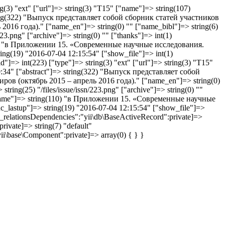
g(3) "ext" ["url"]=> string(3) "T15" ["name"]=> string(107)
ing(322) "Выпуск представляет собой сборник статей участников
 года)." ["name_en"]=> string(0) "" ["name_bibl"]=> string(6)
223.png" ["archive"]=> string(0) "" ["thanks"]=> int(1)
g(110) "в Приложении 15. «Современные научные исследования.
ring(19) "2016-07-04 12:15:54" ["show_file"]=> int(1)
id"]=> int(223) ["type"]=> string(3) "ext" ["url"]=> string(3) "T15"
34" ["abstract"]=> string(322) "Выпуск представляет собой
 (октябрь 2015 – апрель 2016 года)." ["name_en"]=> string(0)
string(25) "/files/issue/issn/223.png" ["archive"]=> string(0) ""
avka_name"]=> string(110) "в Приложении 15. «Современные научные
nc_lastup"]=> string(19) "2016-07-04 12:15:54" ["show_file"]=>
} ["_relationsDependencies":"yii\db\BaseActiveRecord":private]=>
rivate]=> string(7) "default"
ii\base\Component":private]=> array(0) { } }