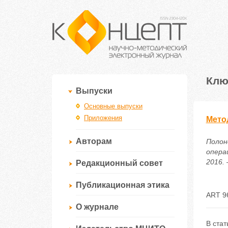
Клю
Выпуски
Основные выпуски
Приложения
Мето
Авторам
Полон
опера
2016. 
Редакционный совет
Публикационная этика
ART 9
О журнале
В ста