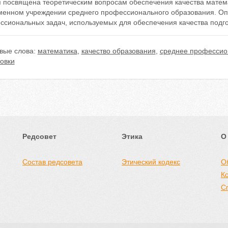
я посвящена теоретическим вопросам обеспечения качества матема
менном учреждении среднего профессионального образования. Оп
ссиональных задач, используемых для обеспечения качества подго
вые слова:
математика
,
качество образования
,
среднее профессио
овки
Редсовет
Этика
О
Состав редсовета
Этический кодекс
О
К
С