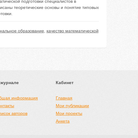
тической подготовки специалистов в
исаны теоретические основы и понятие типовых
товки.
нальное образование
,
качество математической
 журнале
Кабинет
бщая информация
Главная
онтакты
Мои публикации
писок авторов
Мои проекты
Анкета