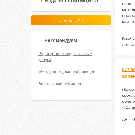
Издательство МЦИТО
основ
метод
профе
Статьи ВАК
компе
Ключе
Рекомендуем
логист
Редакционно-издательские
услуги
Каче
Международные публикации
аспе
Бесплатные вебинары
Полон
средн
деяте
«Конце
ART 4