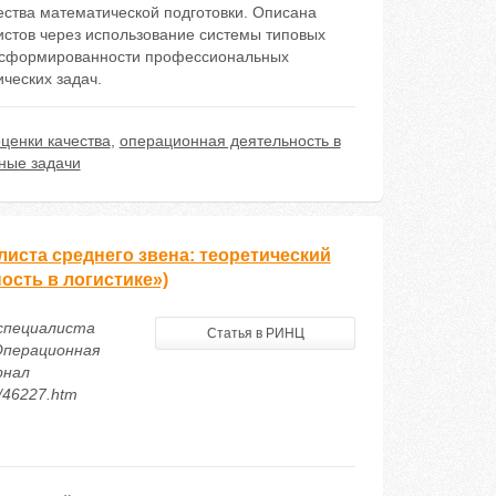
ства математической подготовки. Описана
истов через использование системы типовых
и сформированности профессиональных
ческих задач.
ценки качества
,
операционная деятельность в
ные задачи
иста среднего звена: теоретический
ость в логистике»)
 специалиста
Статья в РИНЦ
Операционная
рнал
6/46227.htm