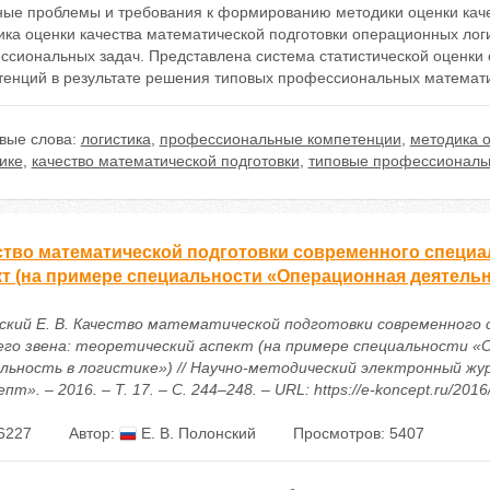
ные проблемы и требования к формированию методики оценки каче
ика оценки качества математической подготовки операционных лог
ссиональных задач. Представлена система статистической оценк
тенций в результате решения типовых профессиональных математи
вые слова:
логистика
,
профессиональные компетенции
,
методика о
ике
,
качество математической подготовки
,
типовые профессиональ
ство математической подготовки современного специал
кт (на примере специальности «Операционная деятельн
ский Е. В. Качество математической подготовки современного
его звена: теоретический аспект (на примере специальности «
льность в логистике») // Научно-методический электронный жу
пт». – 2016. – Т. 17. – С. 244–248. – URL: https://e-koncept.ru/201
6227
Автор:
Е. В. Полонский
Просмотров: 5407