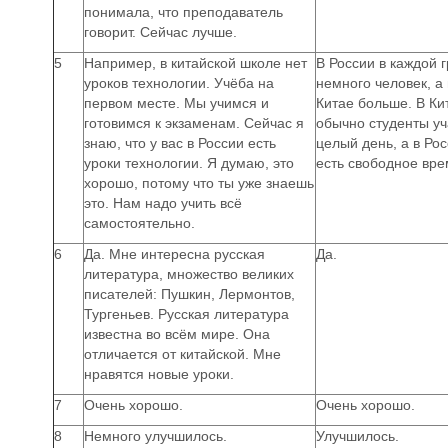
понимала, что преподаватель
говорит. Сейчас лучше.
5
Например, в китайской школе нет
В России в каждой 
уроков технологии. Учёба на
немного человек, а 
первом месте. Мы учимся и
Китае больше. В Ки
готовимся к экзаменам. Сейчас я
обычно студенты уч
знаю, что у вас в России есть
целый день, а в Ро
уроки технологии. Я думаю, это
есть свободное вре
хорошо, потому что ты уже знаешь
это. Нам надо учить всё
самостоятельно.
6
Да. Мне интересна русская
Да.
литература, множество великих
писателей: Пушкин, Лермонтов,
Тургеньев. Русская литература
известна во всём мире. Она
отличается от китайской. Мне
нравятся новые уроки.
7
Очень хорошо.
Очень хорошо.
8
Немного улучшилось.
Улучшилось.