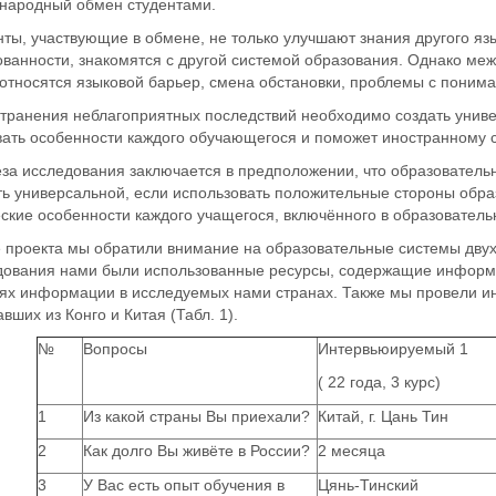
народный обмен студентами.
ты, участвующие в обмене, не только улучшают знания другого яз
ованности, знакомятся с другой системой образования. Однако ме
 относятся языковой барьер, смена обстановки, проблемы с поним
странения неблагоприятных последствий необходимо создать униве
вать особенности каждого обучающегося и поможет иностранному с
еза исследования заключается в предположении, что образователь
ть универсальной, если использовать положительные стороны обра
ские особенности каждого учащегося, включённого в образователь
 проекта мы обратили внимание на образовательные системы двух 
дования нами были использованные ресурсы, содержащие информ
ях информации в исследуемых нами странах. Также мы провели ин
вших из Конго и Китая (Табл. 1).
№
Вопросы
Интервьюируемый 1
( 22 года, 3 курс)
1
Из какой страны Вы приехали?
Китай, г. Цань Тин
2
Как долго Вы живёте в России?
2 месяца
3
У Вас есть опыт обучения в
Цянь-Тинский