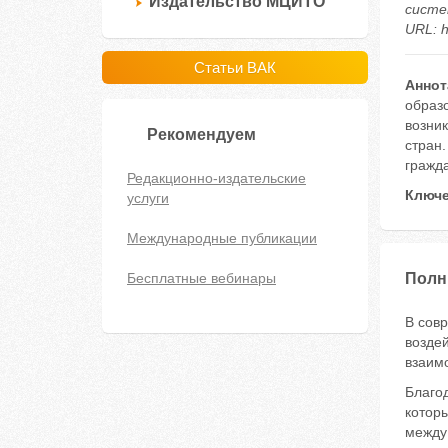
Издательство МЦИТО
систе
URL: h
Статьи ВАК
Аннот
образ
возни
Рекомендуем
стран
гражд
Редакционно-издательские
Ключе
услуги
Международные публикации
Бесплатные вебинары
Полн
В сов
воздей
взаим
Благо
котор
между