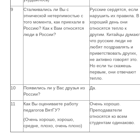
9
Сталкивались ли Вы с
Русские сердятся, если
этнической нетерпимостью с
нарушить их правила. В
того момента, как приехали в
хороший день они
Россию? Как к Вам относятся
относятся тепло к
люди в России?
другим. Китайцы думают
что русские люди не
любят поздравлять и
приветствовать других,
не активно говорят это.
Но если ты скажешь
первым, они отвечают
тепло.
10
Появились ли у Вас друзья из
Да.
России?
11
Как Вы оцениваете работу
Очень хорошо.
педагогов ВятГУ?
Преподаватели
относятся ко всем
(Очень хорошо, хорошо,
студентам одинаково.
средне, плохо, очень плохо)