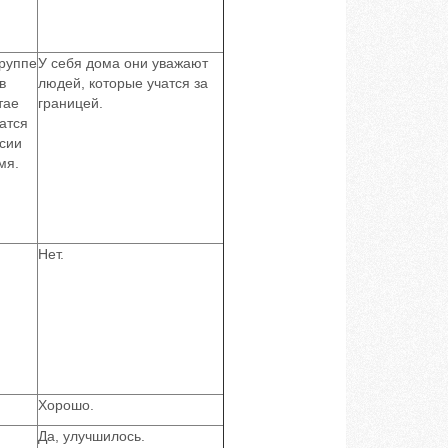
группе
У себя дома они уважают
в
людей, которые учатся за
тае
границей.
атся
ссии
мя.
Нет.
Хорошо.
Да, улучшилось.