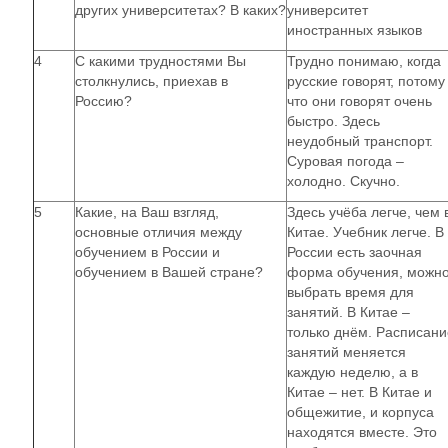
других университетах? В каких?
университет
иностранных языков
4
С какими трудностями Вы
Трудно понимаю, когда
столкнулись, приехав в
русские говорят, потому
Россию?
что они говорят очень
быстро. Здесь
неудобный транспорт.
Суровая погода –
холодно. Скучно.
5
Какие, на Ваш взгляд,
Здесь учёба легче, чем 
основные отличия между
Китае. Учебник легче. В
обучением в России и
России есть заочная
обучением в Вашей стране?
форма обучения, можн
выбрать время для
занятий. В Китае –
только днём. Расписани
занятий меняется
каждую неделю, а в
Китае – нет. В Китае и
общежитие, и корпуса
находятся вместе. Это