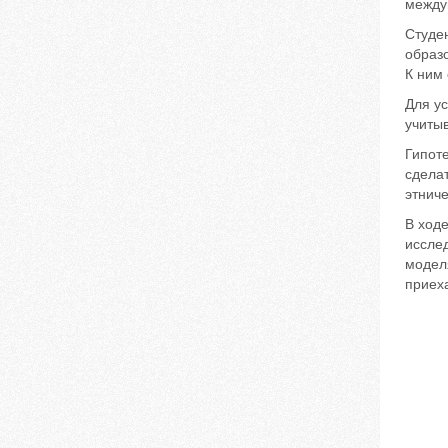
между
Студен
образ
К ним
Для у
учиты
Гипот
сдела
этниче
В ходе
иссле
модел
приеха