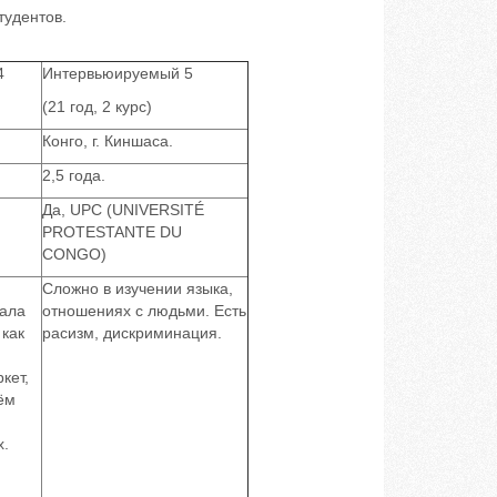
тудентов.
4
Интервьюируемый 5
(21 год, 2 курс)
Конго, г. Киншаса.
2,5 года.
Да, UPC (UNIVERSITÉ
PROTESTANTE DU
CONGO)
Сложно в изучении языка,
мала
отношениях с людьми. Есть
 как
расизм, дискриминация.
кет,
сём
х.