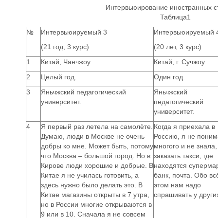
Интервьюирование иностранных с
Таблица1
№
Интервьюируемый 3
Интервьюируемый 
(21 год, 3 курс)
(20 лет, 3 курс)
1
Китай, Чанчжоу.
Китай, г. Сучжоу.
2
Целый год.
Один год.
3
Яньчжский педагогический
Яньчжский
университет.
педагогический
университет.
4
Я первый раз летела на самолёте.
Когда я приехала в
Думаю, люди в Москве не очень
Россию, я не пони
добры ко мне. Может быть, потому
многого и не знала,
что Москва – большой город. Но в
заказать такси, где
Кирове люди хорошие и добрые. В
находятся супермар
Китае я не училась готовить, а
банк, почта. Обо в
здесь нужно было делать это. В
этом нам надо
Китае магазины открыты в 7 утра,
спрашивать у други
но в России многие открываются в
9 или в 10. Сначала я не совсем