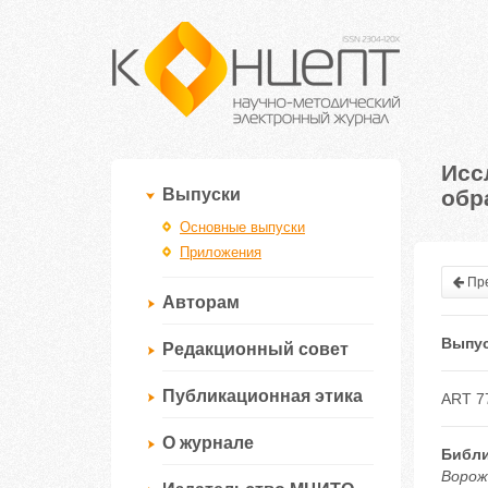
Исс
обр
Выпуски
Основные выпуски
Приложения
Пре
Авторам
Выпус
Редакционный совет
Публикационная этика
ART 7
О журнале
Библи
Ворож