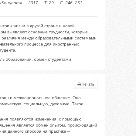
нцепт». – 2017. – Т. 29. – С. 246–251. –
тов к жизни в другой стране и новой
оры выявляют основные трудности, которые
ые различия между образовательными системами
овательного процесса для иностранных
тудента.
ль образования
,
обмен студентами
Печать
стран и межнациональное общение. Оно
номическую, социальную, духовную. Такое
вания появляются изменения, с помощью
лучшения является обмен опытом, происходящий
ия данного способа на практике –