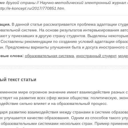
ме другой страны // Научно-методический электронный журнал «Ко
ttp://e-koncept.ru/2017/770851.htm.
ация.
В данной статье рассматривается проблема адаптации студен
овательной системе. На основе результатов интервьюирования авт
кают у приехавших в другую страну студентов. Выделены некотор
. Составлены рекомендации по созданию условий адаптации образ
ан. Предложены варианты улучшения быта и досуга иностранного с
вые слова:
образовательная система
,
иностранный студент
,
моде
ый текст статьи
ременном мире огромное значение имеет взаимодействие разных 
ствует на развитие всех сфер жизни общества: политическую, эко
одействие сильно влияет и на образовательный процесс.
даря развитию взаимодействия между странами в системе образо
ых улучшается качество образования. Одним из способов такого у
 образовательными системами нескольких стран. Пример применен