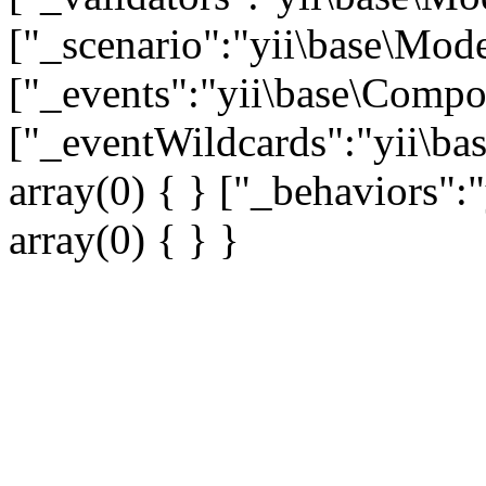
["_scenario":"yii\base\Mode
["_events":"yii\base\Compon
["_eventWildcards":"yii\ba
array(0) { } ["_behaviors"
array(0) { } }