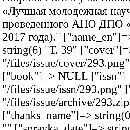
«Лучшая молодежная научн
проведенного АНО ДПО «
2017 года)." ["name_en"]=>
string(6) "Т. 39" ["cover"]=
"/files/issue/cover/293.png"
["book"]=> NULL ["issn"]=
"/files/issue/issn/293.png" 
"/files/issue/archive/293.zi
["thanks_name"]=> string(0)
"" ["spravka_date"]=> stri