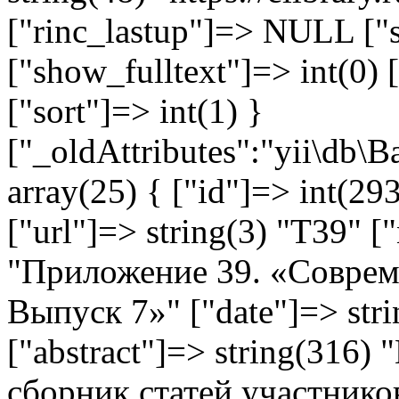
["rinc_lastup"]=> NULL ["s
["show_fulltext"]=> int(0) 
["sort"]=> int(1) }
["_oldAttributes":"yii\db\
array(25) { ["id"]=> int(293
["url"]=> string(3) "T39" [
"Приложение 39. «Соврем
Выпуск 7»" ["date"]=> str
["abstract"]=> string(316
сборник статей участнико