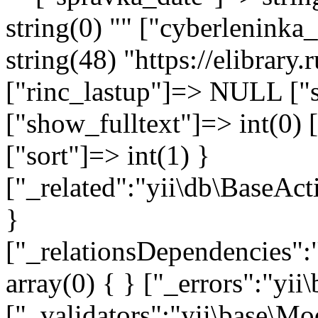
string(0) "" ["cyberlenink
string(48) "https://elibrar
["rinc_lastup"]=> NULL ["s
["show_fulltext"]=> int(0) 
["sort"]=> int(1) }
["_related":"yii\db\BaseAct
}
["_relationsDependencies":
array(0) { } ["_errors":"y
["_validators":"yii\base\M