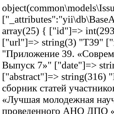
object(common\models\Issu
["_attributes":"yii\db\Base
array(25) { ["id"]=> int(293
["url"]=> string(3) "T39" [
"Приложение 39. «Соврем
Выпуск 7»" ["date"]=> str
["abstract"]=> string(316
сборник статей участнико
«Лучшая молодежная научн
проведенного АНО ДПО «