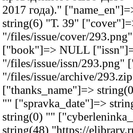
2017 года)." ["name_en"]=>
string(6) "Т. 39" ["cover"]=
"/files/issue/cover/293.png"
["book"]=> NULL ["issn"]=
"/files/issue/issn/293.png" 
"/files/issue/archive/293.zi
["thanks_name"]=> string(0)
"" ["spravka_date"]=> stri
string(0) "" ["cyberlenink
string(48) "https://elibrar