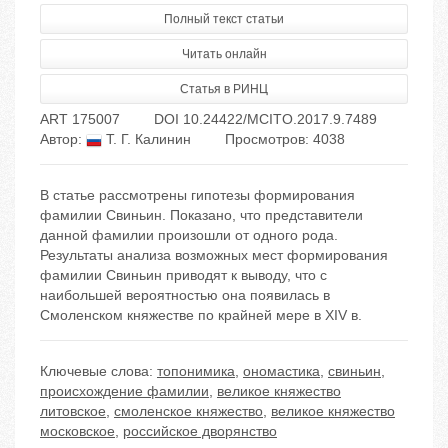
Полный текст статьи
Читать онлайн
Статья в РИНЦ
ART 175007
DOI 10.24422/MCITO.2017.9.7489
Автор:
Т. Г. Калинин
Просмотров: 4038
В статье рассмотрены гипотезы формирования
фамилии Свиньин. Показано, что представители
данной фамилии произошли от одного рода.
Результаты анализа возможных мест формирования
фамилии Свиньин приводят к выводу, что с
наибольшей вероятностью она появилась в
Смоленском княжестве по крайней мере в XIV в.
Ключевые слова:
топонимика
,
ономастика
,
свиньин
,
происхождение фамилии
,
великое княжество
литовское
,
смоленское княжество
,
великое княжество
московское
,
российское дворянство