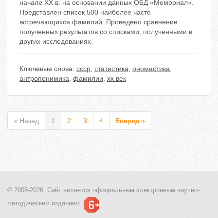
начале XX в. на основании данных ОБД «Мемориал».
Представлен список 500 наиболее часто
встречающихся фамилий. Проведено сравнение
полученных результатов со списками, полученными в
других исследованиях.
Ключевые слова:
ссср
,
статистика
,
ономастика
,
антропонимика
,
фамилии
,
xx век
« Назад
1
2
3
4
Вперед »
© 2008-2026, Сайт является
официальным электронным
научно-
методическим изданием.