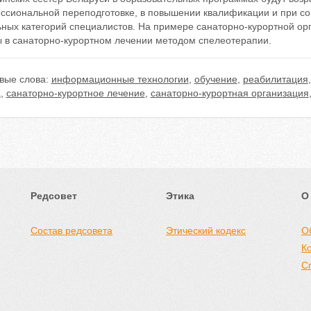
ссиональной переподготовке, в повышении квалификации и при с
ьных категорий специалистов. На примере санаторно-курортной ор
ы в санаторно-курортном лечении методом спелеотерапии.
вые слова:
информационные технологии
,
обучение
,
реабилитация
а
,
санаторно-курортное лечение
,
санаторно-курортная организация
Редсовет
Этика
О
Состав редсовета
Этический кодекс
О
К
С