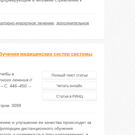
, формирующем в человеке стремление к
наторно-курортное лечение
,
дополнительное
обучения медицинских сестер системы
учебы в
Полный текст статьи
ого лечения //
– С. 446–450. –
Читать онлайн
Статья в РИНЦ
тров: 3099
ению и улучшении ее качества происходит за
ропорции дистанционного обучения
тать и развиваться в трех направлениях: в