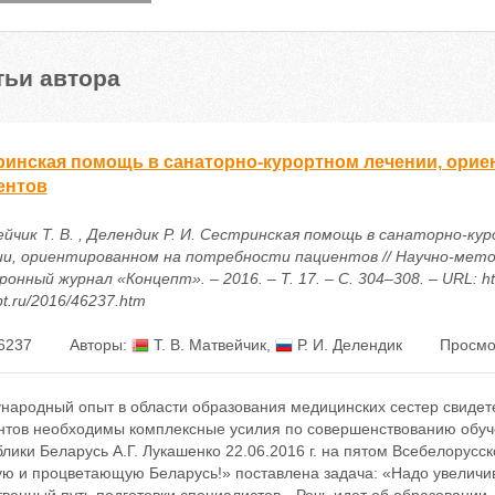
тьи автора
ринская помощь в санаторно-курортном лечении, орие
ентов
йчик Т. В. , Делендик Р. И. Сестринская помощь в санаторно-ку
ии, ориентированном на потребности пациентов // Научно-мет
онный журнал «Концепт». – 2016. – Т. 17. – С. 304–308. – URL: htt
t.ru/2016/46237.htm
6237
Авторы:
Т. В. Матвейчик
,
Р. И. Делендик
Просмо
народный опыт в области образования медицинских сестер свидете
нтов необходимы комплексные усилия по совершенствованию обуче
лики Беларусь А.Г. Лукашенко 22.06.2016 г. на пятом Всебелорусс
ую и процветающую Беларусь!» поставлена задача: «Надо увеличив