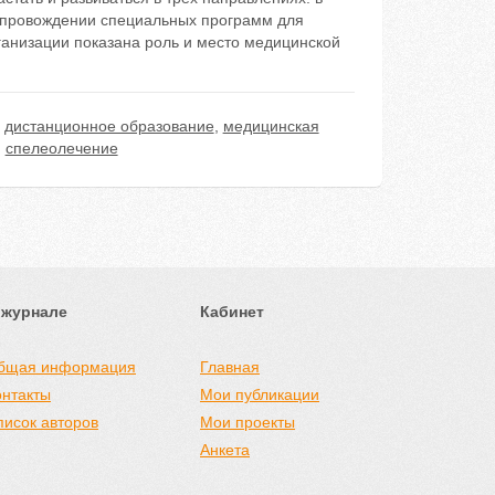
опровождении специальных программ для
ганизации показана роль и место медицинской
,
дистанционное образование
,
медицинская
,
спелеолечение
 журнале
Кабинет
бщая информация
Главная
онтакты
Мои публикации
писок авторов
Мои проекты
Анкета