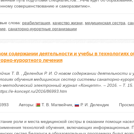
твенный путь подготовки специалистов…Речь идет об образовании
янному совершенствованию и саморазвитию».
вые слова:
реабилитация
,
качество жизни
,
медицинская сестра
,
са
ние
,
санаторно-курортные организации
вом содержании деятельности и учебы в технологиях 
торно-курортного лечения
йчик Т. В. , Делендик Р. И. О новом содержании деятельности и 
логиях обучения медицинских сестер системы санаторно-курортн
о-методический электронный журнал «Концепт». – 2016. – Т. 15. 
ttps://e-koncept.ru/2016/86993.htm
6993
Авторы:
Т. В. Матвейчик
,
Р. И. Делендик
Просмо
стание роли и места медицинской сестры в оказании помощи насел
применения технологий обучения, включающих информационные. П
нских сестер Беларуси в образовательных программах будут возрас