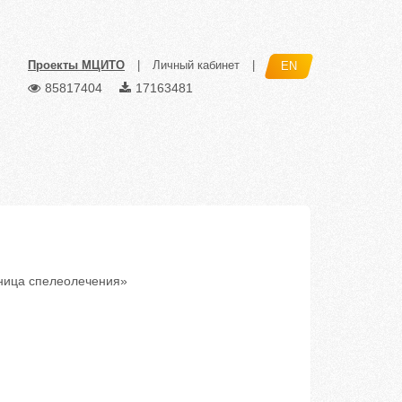
Проекты МЦИТО
|
Личный кабинет
|
EN
85817404
17163481
ница спелеолечения»