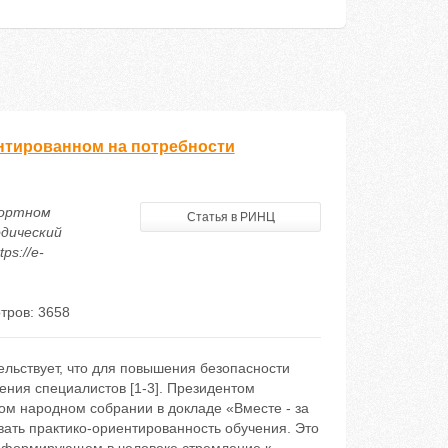
нтированном на потребности
рортном
Статья в РИНЦ
одический
ps://e-
тров: 3658
льствует, что для повышения безопасности
ния специалистов [1-3]. Президентом
ком народном собрании в докладе «Вместе - за
ать практико-ориентированность обучения. Это