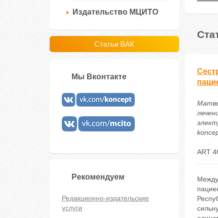
Издательство МЦИТО
Ста
Статьи ВАК
Сест
Мы Вконтакте
паци
Матве
лечен
электр
koncep
ART 4
Рекомендуем
Между
пацие
Редакционно-издательские
Респуб
услуги
сильн