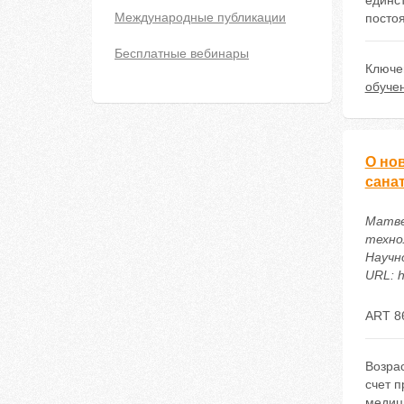
единс
Международные публикации
посто
Бесплатные вебинары
Ключе
обуче
О но
сана
Матве
техно
Научн
URL: h
ART 8
Возра
счет 
медици