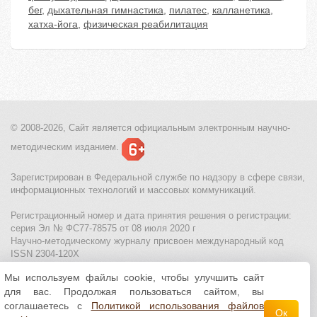
бег
,
дыхательная гимнастика
,
пилатес
,
калланетика
,
хатха-йога
,
физическая реабилитация
© 2008-2026, Сайт является
официальным электронным
научно-
методическим изданием.
Зарегистрирован в Федеральной службе по надзору в сфере связи,
информационных технологий и массовых коммуникаций.
Регистрационный номер и дата принятия решения о регистрации:
серия Эл № ФС77-78575 от 08 июля 2020 г
Научно-методическому журналу присвоен международный код
ISSN 2304-120X
Мы используем файлы cookie, чтобы улучшить сайт
МЦИТО
|
Школьные олимпиады и онлайн конкурсы для детей
|
для вас. Продолжая пользоваться сайтом, вы
Политика использования файлов cookie
|
Политика обработки и
защиты персональных данных
соглашаетесь с
Политикой использования файлов
Ок