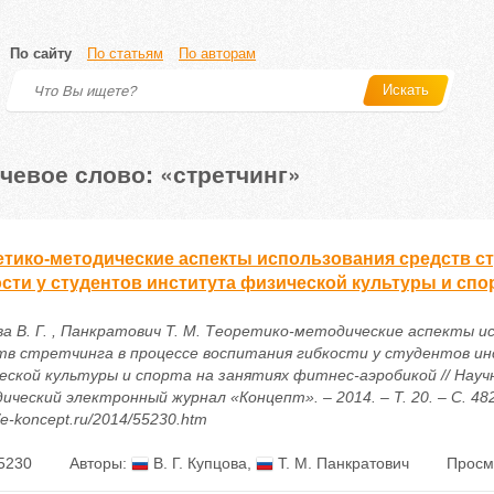
По сайту
По статьям
По авторам
Искать
чевое слово: «стретчинг»
етико-методические аспекты использования средств ст
ости у студентов института физической культуры и спо
ва В. Г. , Панкратович Т. М. Теоретико-методические аспекты и
тв стретчинга в процессе воспитания гибкости у студентов 
еской культуры и спорта на занятиях фитнес-аэробикой // Науч
ический электронный журнал «Концепт». – 2014. – Т. 20. – С. 48
//e-koncept.ru/2014/55230.htm
5230
Авторы:
В. Г. Купцова
,
Т. М. Панкратович
Просм