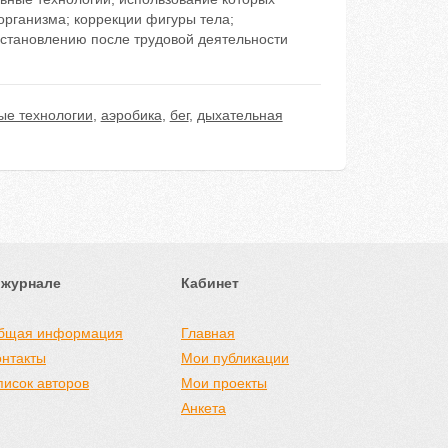
организма; коррекции фигуры тела;
сстановлению после трудовой деятельности
ые технологии
,
аэробика
,
бег
,
дыхательная
 журнале
Кабинет
бщая информация
Главная
онтакты
Мои публикации
писок авторов
Мои проекты
Анкета