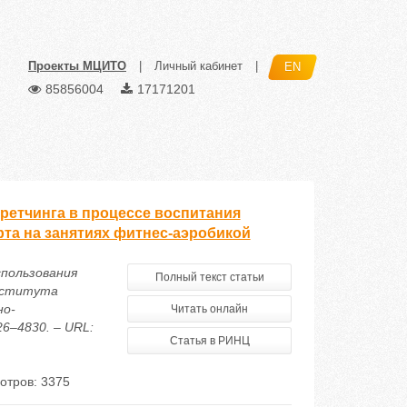
Проекты МЦИТО
|
Личный кабинет
|
EN
85856004
17171201
ретчинга в процессе воспитания
рта на занятиях фитнес-аэробикой
спользования
Полный текст статьи
института
но-
Читать онлайн
26–4830. – URL:
Статья в РИНЦ
отров: 3375