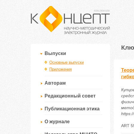
Клю
Выпуски
Основные выпуски
Приложения
Теор
гибк
Авторам
Купцо
Редакционный совет
средс
физич
метод
Публикационная этика
https:
О журнале
ART 5