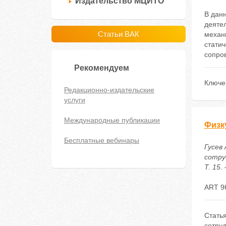
Издательство МЦИТО
В данн
деятел
Статьи ВАК
механ
статич
сопро
Рекомендуем
Ключе
Редакционно-издательские
услуги
Международные публикации
Физк
Бесплатные вебинары
Гусев
сотру
Т. 15.
ART 9
Стать
сотру