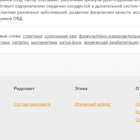
бствует оздоровлению сердечно-сосудистой и дыхательной систем 
лактике различных заболеваний; развитию физических качеств; во
дников ОВД.
вые слова:
стретчинг
,
сотрудники овд
,
физкультурно-оздоровительн
стика
,
пилатес
,
калланетика
,
хатха-йога
,
физическая реабилитация
Редсовет
Этика
О
Состав редсовета
Этический кодекс
О
К
С