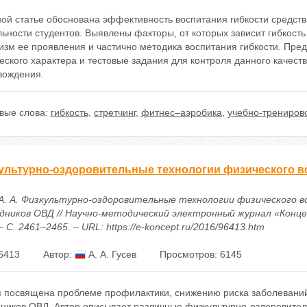
ой статье обоснована эффективность воспитания гибкости средств
ьности студентов. Выявлены факторы, от которых зависит гибкость
изм ее проявления и частично методика воспитания гибкости. Пр
еского характера и тестовые задания для контроля данного качес
вождения.
вые слова:
гибкость
,
стретчинг
,
фитнес–аэробика
,
учебно-трениров
ультурно-оздоровительные технологии физического в
 А. А. Физкультурно-оздоровительные технологии физического 
дников ОВД // Научно-методический электронный журнал «Концеп
 – С. 2461–2465. – URL: https://e-koncept.ru/2016/96413.htm
6413
Автор:
А. А. Гусев
Просмотров: 6145
я посвящена проблеме профилактики, снижению риска заболевани
дников ОВД. Автор описывает различные физкультурно-оздоровител