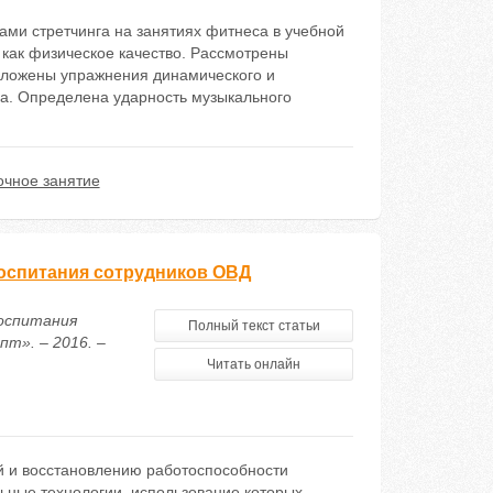
ами стретчинга на занятиях фитнеса в учебной
 как физическое качество. Рассмотрены
едложены упражнения динамического и
тва. Определена ударность музыкального
очное занятие
оспитания сотрудников ОВД
воспитания
Полный текст статьи
т». – 2016. –
Читать онлайн
й и восстановлению работоспособности
ьные технологии, использование которых