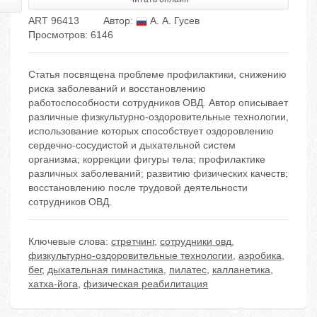
ART 96413
Автор:
А. А. Гусев
Просмотров: 6146
Статья посвящена проблеме профилактики, снижению
риска заболеваний и восстановлению
работоспособности сотрудников ОВД. Автор описывает
различные физкультурно-оздоровительные технологии,
использование которых способствует оздоровлению
сердечно-сосудистой и дыхательной систем
организма; коррекции фигуры тела; профилактике
различных заболеваний; развитию физических качеств;
восстановлению после трудовой деятельности
сотрудников ОВД.
Ключевые слова:
стретчинг
,
сотрудники овд
,
физкультурно-оздоровительные технологии
,
аэробика
,
бег
,
дыхательная гимнастика
,
пилатес
,
калланетика
,
хатха-йога
,
физическая реабилитация