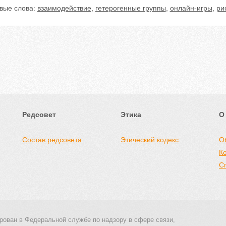
вые слова:
взаимодействие
,
гетерогенные группы
,
онлайн-игры
,
ри
Редсовет
Этика
О
Состав редсовета
Этический кодекс
О
К
С
рован в Федеральной службе по надзору в сфере связи,