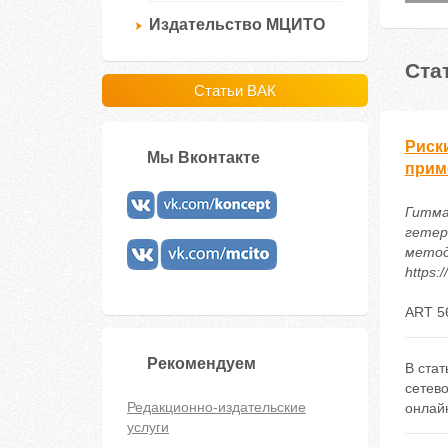
Издательство МЦИТО
Ста
Статьи ВАК
Риск
Мы Вконтакте
прим
Гитма
гетер
методи
https:
ART 5
Рекомендуем
В стат
сетево
Редакционно-издательские
онлайн
услуги