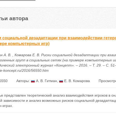
тьи автора
и социальной дезадаптации при взаимодействии гетеро
ере компьютерных игр)
н А. В. , Комарова Е. В. Риски социальной дезадаптации при вза
огенных групп в социальных сетях (на примере компьютерных игр
ческий электронный журнал «Концепт». – 2016. – Т. 29. – С. 51–
//e-koncept.ru/2016/56550.htm
6550
Авторы:
А. В. Гитман
,
Е. В. Комарова
Просмотр
ье представлен теоретический анализ взаимодействия игроков в 
й зависимости и анализ возможных рисков социальной дезадаптаци
-играх.