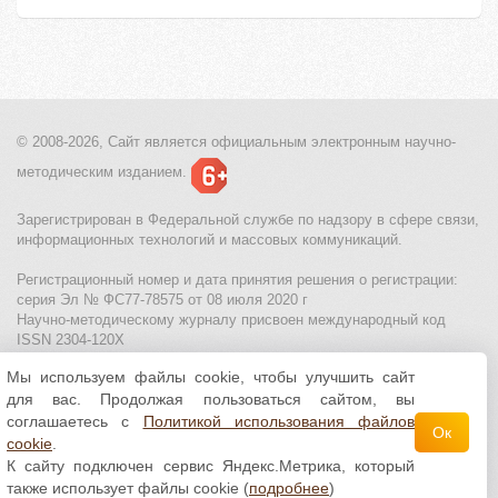
© 2008-2026, Сайт является
официальным электронным
научно-
методическим изданием.
Зарегистрирован в Федеральной службе по надзору в сфере связи,
информационных технологий и массовых коммуникаций.
Регистрационный номер и дата принятия решения о регистрации:
серия Эл № ФС77-78575 от 08 июля 2020 г
Научно-методическому журналу присвоен международный код
ISSN 2304-120X
Мы используем файлы cookie, чтобы улучшить сайт
МЦИТО
|
Школьные олимпиады и онлайн конкурсы для детей
|
для вас. Продолжая пользоваться сайтом, вы
Политика использования файлов cookie
|
Политика обработки и
защиты персональных данных
соглашаетесь с
Политикой использования файлов
Ок
cookie
.
Все материалы доступны по
лицензии Creative
К сайту подключен сервис Яндекс.Метрика, который
Commons С указанием авторства 4.0 Всемирная
.
также использует файлы cookie (
подробнее
)