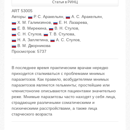
Статья в РИНЦ
ART 53005
Авторы:
Р. С. Аракельян
,
А. С. Аракельян
,
Х. М. Галимзянов
,
Е. Н. Лазарева
,
Е. В. Мирекина
,
В. Н. Стулов
,
С. Н. Стулов
,
Т. В. Стулова
,
Н. А. Заплетина
,
А. С. Стулов
,
В. М. Дворникова
Просмотров: 5737
В последнее время практическим врачам нередко
приходится сталкиваться с проблемами мнимых
паразитозов. Как правило, возбудителями мнимых
паразитозов являются гельминты; простейшие или
членистоногие описываются пациентами значительно
реже. Мнимые паразитозы часто находят у себя лица,
страдающие различными соматическими и
психическими расстройствами, а также лица
старческого возраста