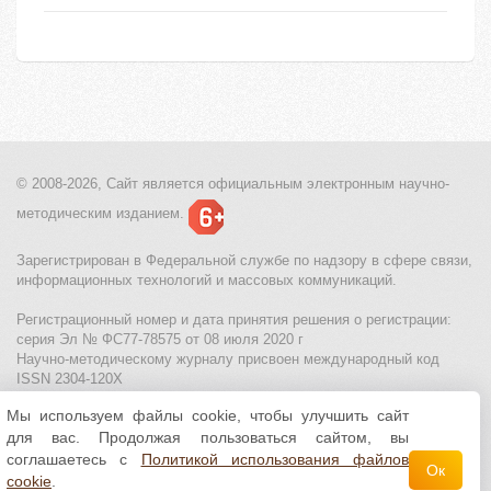
© 2008-2026, Сайт является
официальным электронным
научно-
методическим изданием.
Зарегистрирован в Федеральной службе по надзору в сфере связи,
информационных технологий и массовых коммуникаций.
Регистрационный номер и дата принятия решения о регистрации:
серия Эл № ФС77-78575 от 08 июля 2020 г
Научно-методическому журналу присвоен международный код
ISSN 2304-120X
Мы используем файлы cookie, чтобы улучшить сайт
МЦИТО
|
Школьные олимпиады и онлайн конкурсы для детей
|
для вас. Продолжая пользоваться сайтом, вы
Политика использования файлов cookie
|
Политика обработки и
защиты персональных данных
соглашаетесь с
Политикой использования файлов
Ок
cookie
.