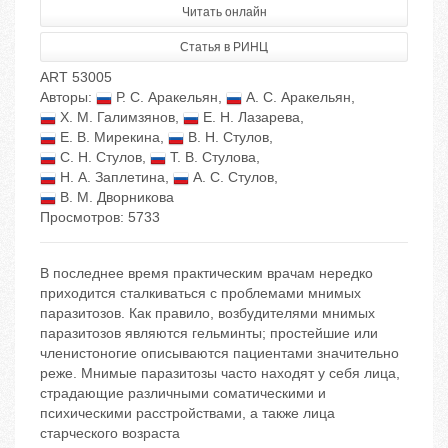
Читать онлайн
Статья в РИНЦ
ART 53005
Авторы:
Р. С. Аракельян
,
А. С. Аракельян
,
Х. М. Галимзянов
,
Е. Н. Лазарева
,
Е. В. Мирекина
,
В. Н. Стулов
,
С. Н. Стулов
,
Т. В. Стулова
,
Н. А. Заплетина
,
А. С. Стулов
,
В. М. Дворникова
Просмотров: 5733
В последнее время практическим врачам нередко
приходится сталкиваться с проблемами мнимых
паразитозов. Как правило, возбудителями мнимых
паразитозов являются гельминты; простейшие или
членистоногие описываются пациентами значительно
реже. Мнимые паразитозы часто находят у себя лица,
страдающие различными соматическими и
психическими расстройствами, а также лица
старческого возраста