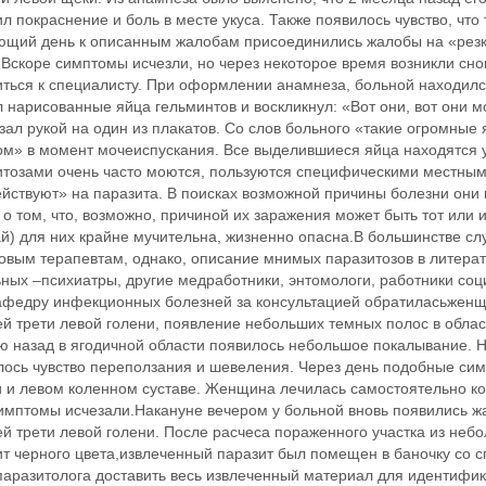
л покраснение и боль в месте укуса. Также появилось чувство, что
ющий день к описанным жалобам присоединились жалобы на «резк
 Вскоре симптомы исчезли, но через некоторое время возникли сно
ться к специалисту. При оформлении анамнеза, больной находился
 нарисованные яйца гельминтов и воскликнул: «Вот они, вот они м
зал рукой на один из плакатов. Со слов больного «такие огромные
ом» в момент мочеиспускания. Все выделившиеся яйца находятся 
итозами очень часто моются, пользуются специфическими местны
йствуют» на паразита. В поисках возможной причины болезни они 
о том, что, возможно, причиной их заражения может быть тот или
й) для них крайне мучительна, жизненно опасна.В большинстве с
овым терапевтам, однако, описание мнимых паразитозов в литерат
ных –психиатры, другие медработники, энтомологи, работники соц
 кафедру инфекционных болезней за консультацией обратиласьженщ
й трети левой голени, появление небольших темных полос в облас
ю назад в ягодичной области появилось небольшое покалывание. Н
лось чувство переползания и шевеления. Через день подобные си
и и левом коленном суставе. Женщина лечилась самостоятельно ко
имптомы исчезали.Накануне вечером у больной вновь появились жа
й трети левой голени. После расчеса пораженного участка из неб
т черного цвета,извлеченный паразит был помещен в баночку со сп
паразитолога доставить весь извлеченный материал для идентифик