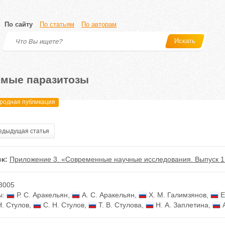
По сайту
По статьям
По авторам
Искать
мые паразитозы
одная публикация
дыдущая статья
к:
Приложение 3. «Современные научные исследования. Выпуск 1
3005
ы:
Р. С. Аракельян
,
А. С. Аракельян
,
Х. М. Галимзянов
,
Е
Н. Стулов
,
С. Н. Стулов
,
Т. В. Стулова
,
Н. А. Заплетина
,
А