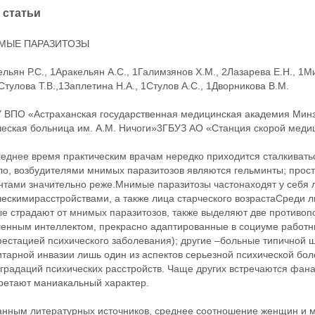
 статьи
МЫЕ ПАРАЗИТОЗЫ
льян Р.С., 1Аракельян А.С., 1Галимзянов Х.М., 2Лазарева Е.Н., 1Ми
Стулова Т.В.,1Заплетина Н.А., 1Стулов А.С., 1Дворникова В.М.
 ВПО «Астраханская государственная медицинская академия Мин
ческая больница им. А.М. Ничоги»3ГБУЗ АО «Станция скорой мед
леднее время практическим врачам нередко приходится сталкивать
ло, возбудителями мнимых паразитозов являются гельминты; прос
нтами значительно реже.Мнимые паразитозы частонаходят у себя
ческимирасстройствами, а также лица старческого возрастаСреди 
ые страдают от мнимых паразитозов, также выделяют две противоп
енным интеллектом, прекрасно адаптированные в социуме работни
естацией психического заболевания); другие –больные типичной
тарной инвазии лишь один из аспектов серьезной психической бол
градаций психических расстройств. Чаще других встречаются фана
ретают маниакальный характер.
анным литературных источников, среднее соотношение женщин и