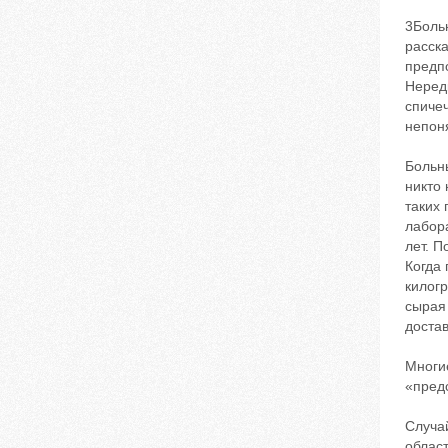
3Боль
расска
предп
Неред
спичеч
непоня
Больны
никто 
таких 
лабор
лет. П
Когда 
килогр
сырая 
доста
Многие
«предс
Случай
област