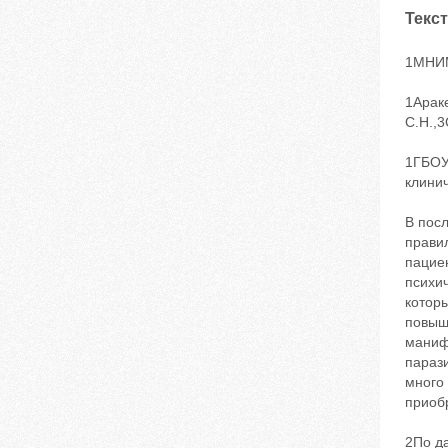
Текст
1МНИ
1Араке
С.Н.,3
1ГБОУ
клини
В пос
прави
пацие
психи
котор
повыш
маниф
парази
много 
приоб
2По д