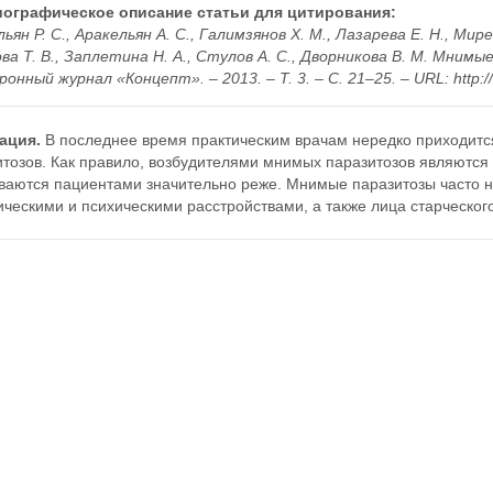
ографическое описание статьи для цитирования:
ьян Р. С., Аракельян А. С., Галимзянов Х. М., Лазарева Е. Н., Мире
ва Т. В., Заплетина Н. А., Стулов А. С., Дворникова В. М. Мним
онный журнал «Концепт». – 2013. – Т. 3. – С. 21–25. – URL: http:/
ация.
В последнее время практическим врачам нередко приходитс
итозов. Как правило, возбудителями мнимых паразитозов являются
ваются пациентами значительно реже. Мнимые паразитозы часто н
ческими и психическими расстройствами, а также лица старческог