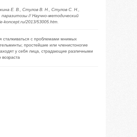
кина Е. В., Стулов В. Н., Стулов С. Н.,
ые паразитозы // Научно-методический
/e-koncept.ru/2013/53005.htm.
я сталкиваться с проблемами мнимых
 гельминты; простейшие или членистоногие
аходят у себя лица, страдающие различными
о возраста