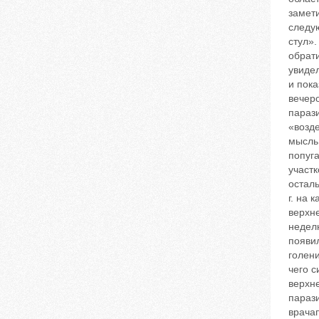
замети
следу
стул».
обрати
увидел
и пока
вечер
параз
«возде
мысль 
попуга
участк
осталь
г. на
верхне
недел
появи
голен
чего с
верхне
парази
врача