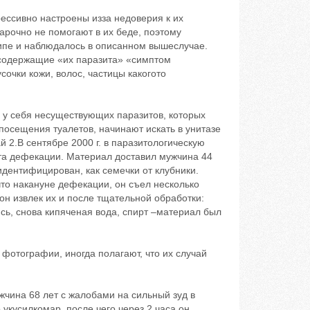
ессивно настроены изза недоверия к их
арочно не помогают в их беде, поэтому
ипе и наблюдалось в описанном вышеслучае.
содержащие «их паразита» «симптом
сочки кожи, волос, частицы какогото
ь у себя несуществующих паразитов, которых
о посещения туалетов, начинают искать в унитазе
 2.В сентябре 2000 г. в паразитологическую
та дефекации. Материал доставил мужчина 44
идентифицирован, как семечки от клубники.
что накануне дефекации, он съел несколько
он извлек их и после тщательной обработки:
ись, снова кипяченая вода, спирт –материал был
фотографии, иногда полагают, что их случай
ужчина 68 лет с жалобами на сильный зуд в
укусилкомар, после чего через 2 часа он