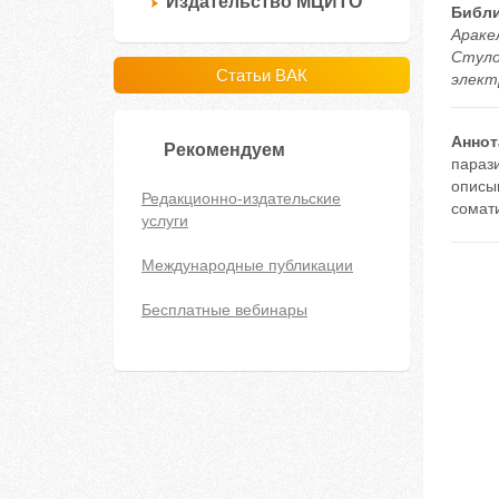
Издательство МЦИТО
Библи
Аракел
Стуло
Статьи ВАК
электр
Аннот
Рекомендуем
параз
описы
Редакционно-издательские
сомати
услуги
Международные публикации
Бесплатные вебинары