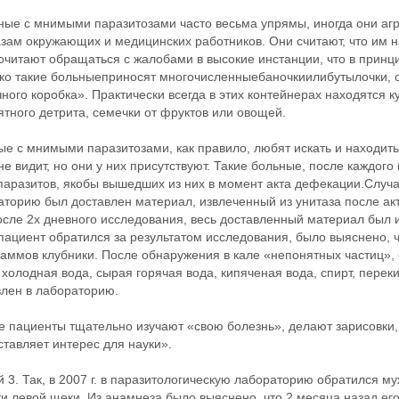
ные с мнимыми паразитозами часто весьма упрямы, иногда они агр
зам окружающих и медицинских работников. Они считают, что им н
очитают обращаться с жалобами в высокие инстанции, что в принц
ко такие больныеприносят многочисленныебаночкиилибутылочки, 
ного коробка». Практически всегда в этих контейнерах находятся ку
тного детрита, семечки от фруктов или овощей.
е с мнимыми паразитозами, как правило, любят искать и находит
не видит, но они у них присутствуют. Такие больные, после каждог
паразитов, якобы вышедших из них в момент акта дефекации.Случай
аторию был доставлен материал, извлеченный из унитаза после ак
осле 2х дневного исследования, весь доставленный материал был 
пациент обратился за результатом исследования, было выяснено, 
аммов клубники. После обнаружения в кале «непонятных частиц», 
холодная вода, сырая горячая вода, кипяченая вода, спирт, перек
влен в лабораторию.
 пациенты тщательно изучают «свою болезнь», делают зарисовки, 
тавляет интерес для науки».
 3. Так, в 2007 г. в паразитологическую лабораторию обратился м
и левой щеки. Из анамнеза было выяснено, что 2 месяца назад его 