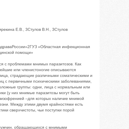
рекина Е.В., 3Стулов В.Н., 3Стулов
здраваРоссии»2ГУЗ «Областная инфекционная
ицинской помощи»
ся с проблемами мнимых паразитозов. Как
тейшие или членистоногие описываются
 лица, страдающие различными соматическими и
лиц с первичными психическими заболеваниями,
оложные группы: одни, лица с нормальным или
ки (у них мнимые паразитозы могут быть
 шизофренией –для которых наличие мнимой
езни. Между этими двумя крайностями есть
тики сверхчистоты, чьи поступки порой
 мужчин, обращающихся с мнимыми