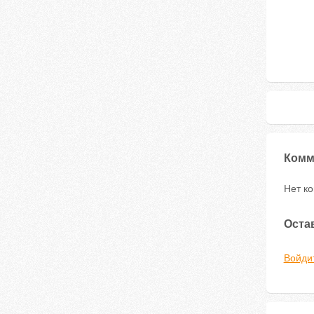
Комм
Нет к
Оста
Войди