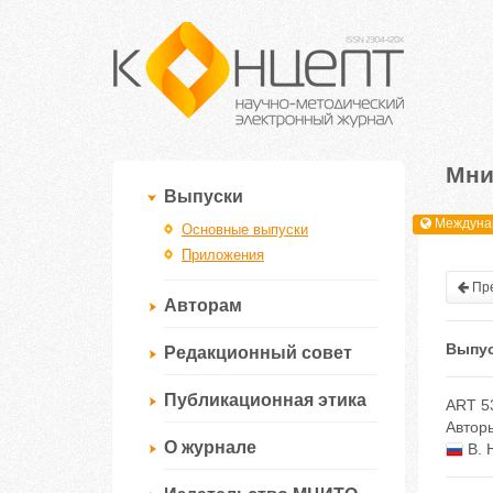
Мни
Выпуски
Междунар
Основные выпуски
Приложения
Пре
Авторам
Выпус
Редакционный совет
Публикационная этика
ART 5
Автор
О журнале
В. 