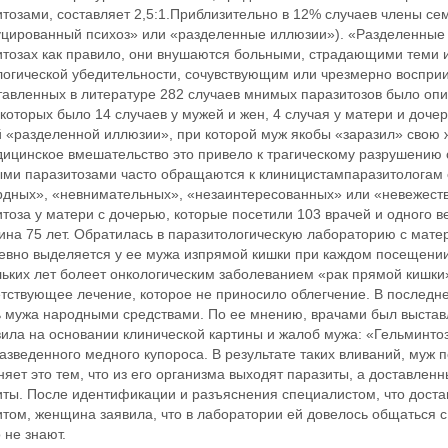
тозами, составляет 2,5:1.Приблизительно в 12% случаев члены се
уцированный психоз» или «разделенные иллюзии»). «Разделенные
итозах как правило, они внушаются больными, страдающими теми 
логической убедительности, сочувствующим или чрезмерно воспри
тавленных в литературе 282 случаев мнимых паразитозов было опи
которых было 14 случаев у мужей и жен, 4 случая у матери и дочер
 «разделенной иллюзии», при которой муж якобы «заразил» свою ж
дицинское вмешательство это привело к трагическому разрушению 
ми паразитозами часто обращаются к клиницистампаразитологам 
рдных», «невнимательных», «незаинтересованных» или «невежест
тоза у матери с дочерью, которые посетили 103 врачей и одного в
на 75 лет. Обратилась в паразитологическую лабораторию с мате
евно выделяется у ее мужа изпрямой кишки при каждом посещении
ьких лет болеет онкологическим заболеванием «рак прямой кишки»
етствующее лечение, которое не приносило облегчение. В послед
ь мужа народными средствами. По ее мнению, врачами был выстав
вила на основании клинической картины и жалоб мужа: «Гельминто
азведенного медного купороса. В результате таких вливаний, муж 
яет это тем, что из его организма выходят паразиты, а доставленн
иты. После идентификации и разъяснения специалистом, что доста
итом, женщина заявила, что в лаборатории ей довелось общаться 
 не знают.