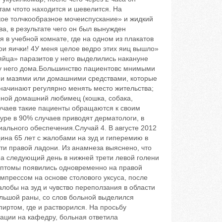
 там чтото находится и шевелится. На
ое толчкообразное мочеиспускание» и жидкий
ва, в результате чего он был вынужден
 в учебной комнате, где на одном из плакатов
ои яички! 4У меня целое ведро этих яиц вышло»
 яйца» паразитов у него выделились накануне
у него дома.Большинство пациентовс мнимыми
ми мазями или домашними средствами, которые
начинают регулярно менять место жительства;
 иной домашний любимец (кошка, собака,
лучаев такие пациенты обращаются к своим
уре в 90% случаев приводят дерматологи, в
иального обеспечения.Случай 4. В августе 2012
ина 65 лет с жалобами на зуд и гиперемию в
ти правой ладони. Из анамнеза выяснено, что
а следующий день в нижней трети левой голени
мптомы появились одновременно на правой
мпрессом на основе столового уксуса, после
лобы на зуд и чувство переползания в области
ольшой раны, со слов больной выделился
иртом, где и растворился. На просьбу
ации на кафедру, больная ответила