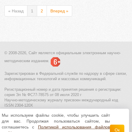
« Назад
1
2
Вперед »
© 2008-2026, Сайт является
официальным электронным
научно-
методическим изданием.
Зарегистрирован в Федеральной службе по надзору в сфере связи,
информационных технологий и массовых коммуникаций.
Регистрационный номер и дата принятия решения о регистрации:
серия Эл № ФС77-78575 от 08 июля 2020 г
Научно-методическому журналу присвоен международный код
ISSN 2304-120X
Мы используем файлы cookie, чтобы улучшить сайт
МЦИТО
|
Школьные олимпиады и онлайн конкурсы для детей
|
для вас. Продолжая пользоваться сайтом, вы
Политика использования файлов cookie
|
Политика обработки и
защиты персональных данных
соглашаетесь с
Политикой использования файлов
Ок