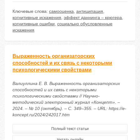
Ключевые слова:
самооценка
,
антиципация
,
когнитивные искажения
,
эффект даннинга – крюгера
,
когнитивные ошибки
,
социально обусловленные
искажения
Выраженность организаторских
способностей и их связь с некоторыми
психологическими свойствами
Валиуллина Е. В. Выраженность организаторских
способностей и их связь с некоторыми
психологическими свойствами // Научно-
методический электронный журнал «Концепт». –
2024. – № 10 (октябрь). – С. 349–355. – URL: https://e-
koncept.ru/2024/242017.htm
Полный текст статьи
Читать онлайн