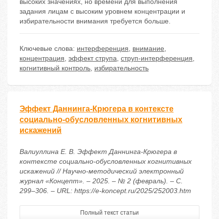
высоких значениях, но времени для выполнения
задания лицам с высоким уровнем концентрации и
избирательности внимания требуется больше.
Ключевые слова:
интерференция
,
внимание
,
концентрация
,
эффект струпа
,
струп-интерференция
,
когнитивный контроль
,
избирательность
Эффект Даннинга-Крюгера в контексте
социально-обусловленных когнитивных
искажений
Валиуллина Е. В. Эффект Даннинга-Крюгера в
контексте социально-обусловленных когнитивных
искажений // Научно-методический электронный
журнал «Концепт». – 2025. – № 2 (февраль). – С.
299–306. – URL: https://e-koncept.ru/2025/252003.htm
Полный текст статьи