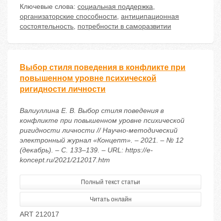
Ключевые слова:
социальная поддержка
,
организаторские способности
,
антиципационная
состоятельность
,
потребности в саморазвитии
Выбор стиля поведения в конфликте при
повышенном уровне психической
ригидности личности
Валиуллина Е. В. Выбор стиля поведения в
конфликте при повышенном уровне психической
ригидности личности // Научно-методический
электронный журнал «Концепт». – 2021. – № 12
(декабрь). – С. 133–139. – URL: https://e-
koncept.ru/2021/212017.htm
Полный текст статьи
Читать онлайн
ART 212017