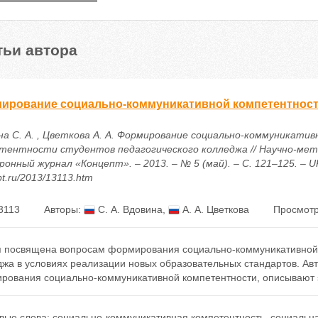
тьи автора
ирование социально-коммуникативной компетентности
на С. А. , Цветкова А. А. Формирование социально-коммуникатив
тентности студентов педагогического колледжа // Научно-мет
онный журнал «Концепт». – 2013. – № 5 (май). – С. 121–125. – URL
t.ru/2013/13113.htm
3113
Авторы:
С. А. Вдовина
,
А. А. Цветкова
Просмотр
я посвящена вопросам формирования социально-коммуникативной к
джа в условиях реализации новых образовательных стандартов. Ав
рования социально-коммуникативной компетентности, описывают э
вые слова:
социально-коммуникативная компетентность
,
социальна