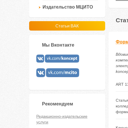
Издательство МЦИТО
Ста
Статьи ВАК
Форм
Мы Вконтакте
Вдови
компе
электр
koncep
ART 1
Стать
Рекомендуем
колле
форми
Редакционно-издательские
услуги
Ключе