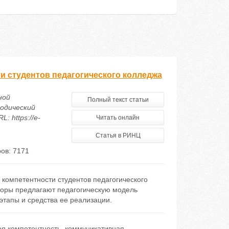
 студентов педагогического колледжа
ной
Полный текст статьи
одический
: https://e-
Читать онлайн
Статья в РИНЦ
ов: 7171
омпетентности студентов педагогического
торы предлагают педагогическую модель
тапы и средства ее реализации.
я компетентность
,
коммуникативная