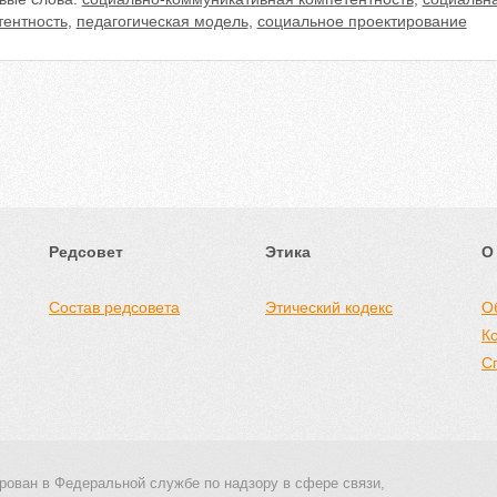
тентность
,
педагогическая модель
,
социальное проектирование
Редсовет
Этика
О
Состав редсовета
Этический кодекс
О
К
С
рован в Федеральной службе по надзору в сфере связи,