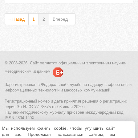
« Назад
1
2
Вперед »
© 2008-2026, Сайт является
официальным электронным
научно-
методическим изданием.
Зарегистрирован в Федеральной службе по надзору в сфере связи,
информационных технологий и массовых коммуникаций.
Регистрационный номер и дата принятия решения о регистрации:
серия Эл № ФС77-78575 от 08 июля 2020 г
Научно-методическому журналу присвоен международный код
ISSN 2304-120X
Мы используем файлы cookie, чтобы улучшить сайт
МЦИТО
|
Школьные олимпиады и онлайн конкурсы для детей
|
для вас. Продолжая пользоваться сайтом, вы
Политика использования файлов cookie
|
Политика обработки и