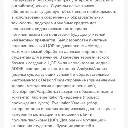
(татарском и русском) или трех (татарском, русском и
английском) языках. С учетом сложившихся
обстоятельств существует объективная необходимость
в использовании современных образовательных
технологий, подходов и учебных средств для
реализации дидактического потенциала
полилингвизма при подготовки будущих учителей
неязыковых предметов. Был разработан пилотный
полилингвальный ЦОР по дисциплине «Методы
математической обработки данных» и предложен
студентам для изучения. В качестве теоретического
базиса к созданию ЦОР была использована модель
ADDIE, состоящая из пяти этапов: Analysis/Анализ
(оценка существующих условий и образовательных
инструментов); Design/Проектирование (применяемые
теории, методологии и цифровые решения);
Development/Разработка (создание образовательного
контента); Implementation/Внедрение (процесс
прохождения курса); Evaluation/Оценка (сбор,
интерпретация и анализ эмпирических данных с целью
измерения мотивации и отношения к би- и
полилингвальному ЦОР). Для оценки мотивации и
отношения студентов – будущих учителей к