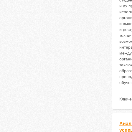
студе
и их 
испол
органи
и выяв
и дос
техни
возмо
интер
между
органи
заклю
образ
препо
обуче
Ключе
Анал
успе