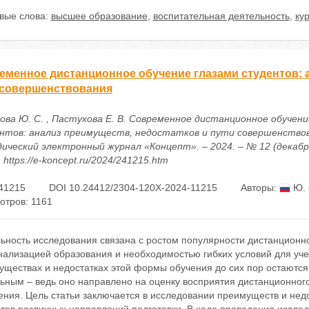
вые слова:
высшее образование
,
воспитательная деятельность
,
ку
еменное дистанционное обучение глазами студентов: 
 совершенствования
ова Ю. С. , Пастухова Е. В. Современное дистанционное обучени
нтов: анализ преимуществ, недостатков и пути совершенствова
ический электронный журнал «Концепт». – 2024. – № 12 (декабрь)
 https://e-koncept.ru/2024/241215.htm
41215
DOI 10.24412/2304-120X-2024-11215
Авторы:
Ю. 
отров: 1161
ьность исследования связана с ростом популярности дистанционно
нализацией образования и необходимостью гибких условий для уче
уществах и недостатках этой формы обучения до сих пор остаются
ьным – ведь оно направлено на оценку восприятия дистанционного
ния. Цель статьи заключается в исследовании преимуществ и нед