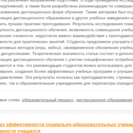
нтов различных направлений подготовки. В ходе проведения иссле
предложений, а также были разработаны рекомендации по соверше
ьзованием дистанционных форм обучения. Также авторами был осу
зации дистанционного образования в других учебных заведениях и
ить лучшие практики преподавания. Результаты исследования показ
тупность дистанционного обучения, возможность совмещения учеб
ческие сложности, недостаток живого взаимодействия с преподава
жности для практических занятий. Студенты предложили улучшить 
активных методов (игры, кейсы), своевременное обновление учебн
 дисциплинами. Теоретическая значимость статьи состоит в допол
зации дистанционного обучения с учетом специфических потребно
чается в том, что рекомендации студентов можно использовать дл
ования, создания более эффективных учебных программ и улучшен
давателями. Эти результаты полезны как преподавателям, стремя
нию, так и образовательным учреждениям для пересмотра определ
вые слова:
образовательный процесс
,
дистанционное образование
из эффективности социально-образовательных учрежд
шности учащихся