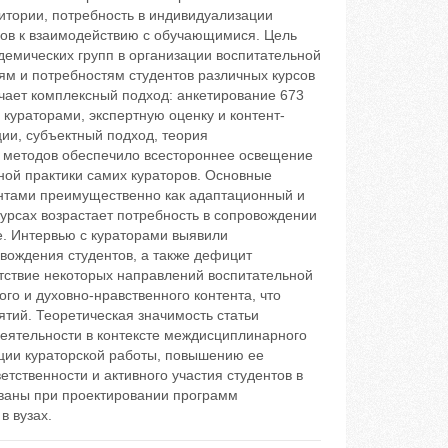
итории, потребность в индивидуализации
дов к взаимодействию с обучающимися. Цель
демических групп в организации воспитательной
иям и потребностям студентов различных курсов
чает комплексный подход: анкетирование 673
кураторами, экспертную оценку и контент-
ии, субъектный подход, теория
 методов обеспечило всестороннее освещение
ной практики самих кураторов. Основные
ентами преимущественно как адаптационный и
урсах возрастает потребность в сопровождении
. Интервью с кураторами выявили
вождения студентов, а также дефицит
тствие некоторых направлений воспитательной
го и духовно-нравственного контента, что
ий. Теоретическая значимость статьи
еятельности в контексте междисциплинарного
ации кураторской работы, повышению ее
тственности и активного участия студентов в
ованы при проектировании программ
в вузах.