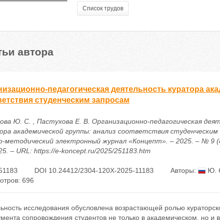
Список трудов
тьи автора
низационно-педагогическая деятельность куратора ака
ветствия студенческим запросам
ова Ю. С. , Пастухова Е. В. Организационно-педагогическая дея
ора академической группы: анализ соответствия студенческим з
о-методический электронный журнал «Концепт». – 2025. – № 9 (с
5. – URL: https://e-koncept.ru/2025/251183.htm
51183
DOI 10.24412/2304-120X-2025-11183
Авторы:
Ю. 
отров: 696
ьность исследования обусловлена возрастающей ролью кураторской
мента сопровождения студентов не только в академическом, но и 