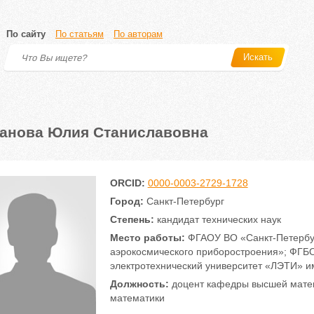
По сайту
По статьям
По авторам
Искать
анова Юлия Станиславовна
ORCID:
0000-0003-2729-1728
Город:
Санкт-Петербург
Степень:
кандидат технических наук
Место работы:
ФГАОУ ВО «Санкт-Петербур
аэрокосмического приборостроения»; ФГБО
электротехнический университет «ЛЭТИ» им
Должность:
доцент кафедры высшей матем
математики