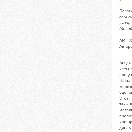
Пасту
социа
учащи
(декаб
ART 2
Автор
Актуа
иссле
росту
Наше 
монит
оценен
Этот п
так и
метод
анализ
инфор
динам