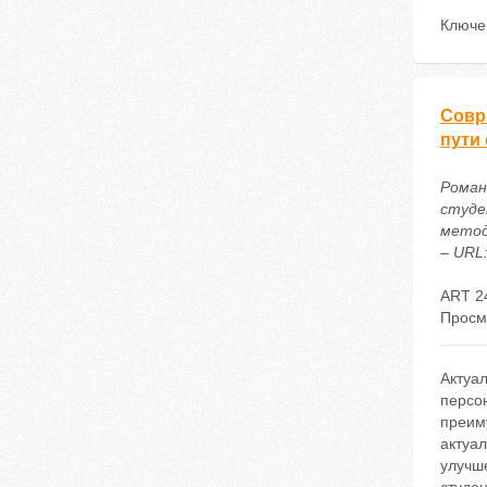
Ключе
Совр
пути
Роман
студе
метод
– URL:
ART 2
Просм
Актуал
персо
преим
актуал
улучше