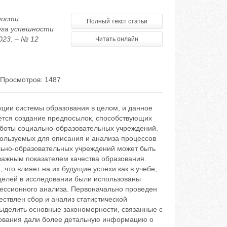
ности
Полный текст статьи
нга успешности
023. – № 12
Читать онлайн
Просмотров: 1487
ции системы образования в целом, и данное
яется создание предпосылок, способствующих
аботы социально-образовательных учреждений.
ользуемых для описания и анализа процессов
ьно-образовательных учреждений может быть
важным показателем качества образования.
 что влияет на их будущие успехи как в учебе,
целей в исследовании были использованы
рессионного анализа. Первоначально проведен
ствлен сбор и анализ статистической
ыделить основные закономерности, связанные с
едования дали более детальную информацию о