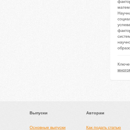
факто
матем
Научн
социа
успев
факто
систе
научн
образо
Ключе
много
Выпуски
Авторам
Основные выпуски
Как подать статью