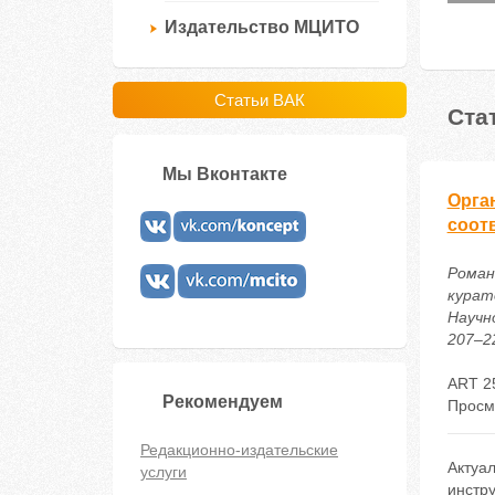
Издательство МЦИТО
Статьи ВАК
Ста
Мы Вконтакте
Орга
соот
Роман
курат
Научн
207–22
ART 2
Рекомендуем
Просм
Редакционно-издательские
Актуал
услуги
инстру