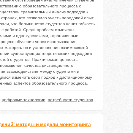
дования был проведен анализ мнений студентов
нствованию образовательного процесса с
ществлен сравнительный анализ подходов к
 странах, что позволило учесть передовой опыт
али, что большинство студентов ценит гибкость
ы с работой. Среди проблем отмечены
телями и однокурсниками, ограниченные
процесс обучения через использование
ых материалов и установление взаимосвязей
нении существующих теоретических подходов к
стей студентов. Практическая ценность
я повышения качества дистанционного
ия взаимодействия между студентами и
щимся изменить свой подход к дистанционному
енных аспектов образовательного процесса.
,
цифровые технологии
,
потребности студентов
ений: методы и модели мониторинга