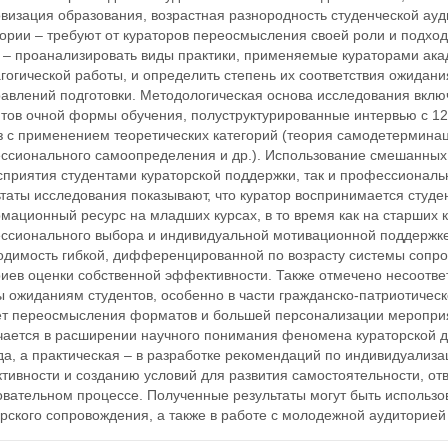
визация образования, возрастная разнородность студенческой ауд
тории – требуют от кураторов переосмысления своей роли и подхо
и – проанализировать виды практики, применяемые кураторами ака
гогической работы, и определить степень их соответствия ожидан
равлений подготовки. Методологическая основа исследования вклю
тов очной формы обучения, полуструктурированные интервью с 12 
з с применением теоретических категорий (теория самодетерминац
ссионального самоопределения и др.). Использование смешанных
сприятия студентами кураторской поддержки, так и профессиональ
ьтаты исследования показывают, что куратор воспринимается студ
ационный ресурс на младших курсах, в то время как на старших к
ссионального выбора и индивидуальной мотивационной поддержке
одимость гибкой, дифференцированной по возрасту системы сопро
риев оценки собственной эффективности. Также отмечено несоотве
 ожиданиям студентов, особенно в части гражданско-патриотическо
ет переосмысления форматов и большей персонализации мероприят
чается в расширении научного понимания феномена кураторской д
да, а практическая – в разработке рекомендаций по индивидуализ
ивности и созданию условий для развития самостоятельности, отве
овательном процессе. Полученные результаты могут быть использ
рского сопровождения, а также в работе с молодежной аудиторией 