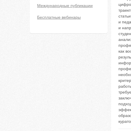
цифро
Международные публикации
траек
стать
Бесплатные вебинары
и педа
и нап
студен
анали
профе
как во
резул
информ
профе
необх
крите
работы
требу
заклю
подхо
эффект
образ
курато