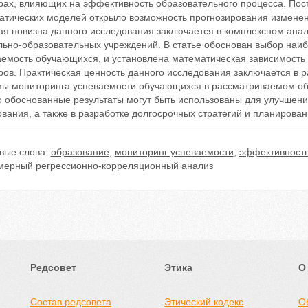
рах, влияющих на эффективность образовательного процесса. Пос
атических моделей открыло возможность прогнозирования изменен
ая новизна данного исследования заключается в комплексном ана
льно-образовательных учреждений. В статье обоснован выбор наи
аемость обучающихся, и установлена математическая зависимость
ров. Практическая ценность данного исследования заключается в
мы мониторинга успеваемости обучающихся в рассматриваемом о
о обоснованные результаты могут быть использованы для улучшен
вания, а также в разработке долгосрочных стратегий и планирова
вые слова:
образование
,
мониторинг успеваемости
,
эффективность
мерный регрессионно-корреляционный анализ
Редсовет
Этика
О
Состав редсовета
Этический кодекс
О