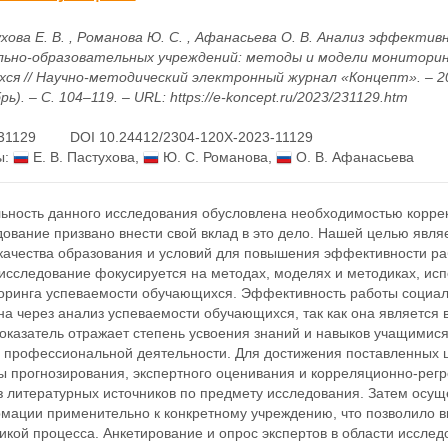
хова Е. В. , Романова Ю. С. , Афанасьева О. В. Анализ эффектив
льно-образовательных учреждений: методы и модели монитори
хся // Научно-методический электронный журнал «Концепт». – 2
рь). – С. 104–119. – URL: https://e-koncept.ru/2023/231129.htm
31129
DOI 10.24412/2304-120X-2023-11129
ы:
Е. В. Пастухова
,
Ю. С. Романова
,
О. В. Афанасьева
льность данного исследования обусловлена необходимостью коррек
дование призвано внести свой вклад в это дело. Нашей целью явл
 качества образования и условий для повышения эффективности р
исследование фокусируется на методах, моделях и методиках, исп
оринга успеваемости обучающихся. Эффективность работы социал
а через анализ успеваемости обучающихся, так как она является 
оказатель отражает степень усвоения знаний и навыков учащимися,
 в профессиональной деятельности. Для достижения поставленных 
ы прогнозирования, экспертного оценивания и корреляционно-рег
 литературных источников по предмету исследования. Затем осуще
мации применительно к конкретному учреждению, что позволило в
икой процесса. Анкетирование и опрос экспертов в области иссл