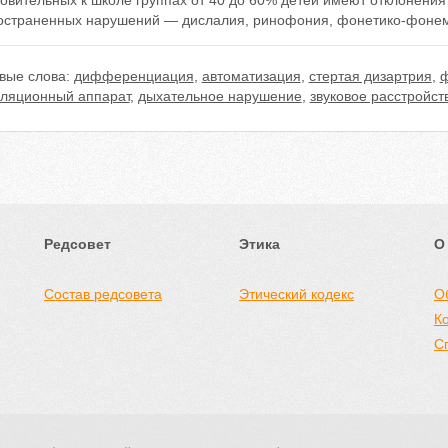
овительных к школе группах от 40 до 60% детей имеют отклонения
остраненных нарушений — дислалия, ринофония, фонетико-фонема
вые слова:
дифференциация
,
автоматизация
,
стертая дизартрия
,
ф
уляционный аппарат
,
дыхательное нарушение
,
звуковое расстройст
Редсовет
Этика
О
Состав редсовета
Этический кодекс
О
К
С