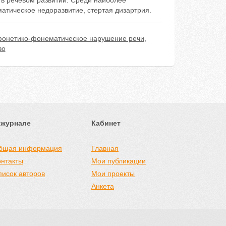
 в речевом развитии. Среди наиболее
тическое недоразвитие, стертая дизартрия.
онетико-фонематическое нарушение речи
,
во
 журнале
Кабинет
бщая информация
Главная
онтакты
Мои публикации
писок авторов
Мои проекты
Анкета