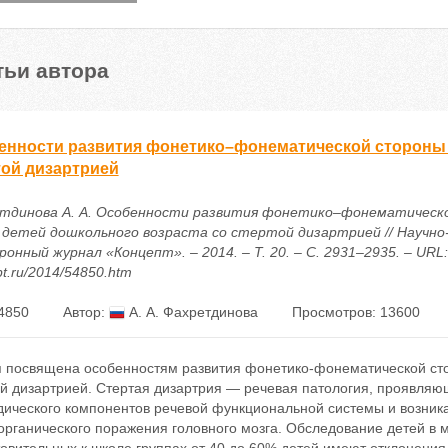
тьи автора
енности развития фонетико–фонематической стороны р
той дизартрией
тдинова А. А. Особенности развития фонетико–фонематическ
у детей дошкольного возраста со стертой дизартрией // Научн
онный журнал «Концепт». – 2014. – Т. 20. – С. 2931–2935. – URL: h
t.ru/2014/54850.htm
4850
Автор:
А. А. Фахретдинова
Просмотров: 13600
я посвящена особенностям развития фонетико-фонематической сто
ой дизартрией. Стертая дизартрия — речевая патология, проявляю
дического компонентов речевой функциональной системы и возни
рганического поражения головного мозга. Обследование детей в м