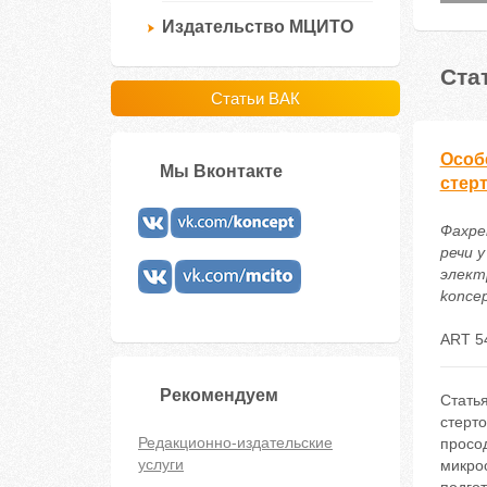
Издательство МЦИТО
Ста
Статьи ВАК
Особ
Мы Вконтакте
стер
Фахре
речи 
электр
koncep
ART 5
Рекомендуем
Стать
стерт
Редакционно-издательские
просо
услуги
микроо