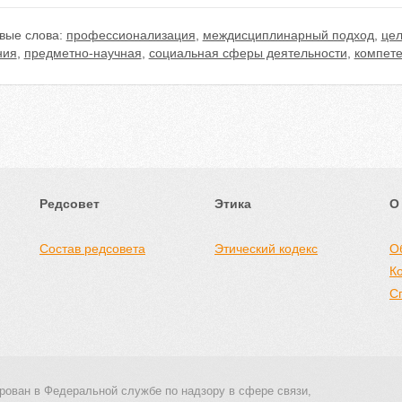
вые слова:
профессионализация
,
междисциплинарный подход
,
цел
ния
,
предметно-научная
,
социальная сферы деятельности
,
компете
Редсовет
Этика
О
Состав редсовета
Этический кодекс
О
К
С
рован в Федеральной службе по надзору в сфере связи,