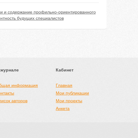
и и содержание профильно-ориентированного
нтность будущих специалистов
 журнале
Кабинет
бщая информация
Главная
онтакты
Мои публикации
писок авторов
Мои проекты
Анкета