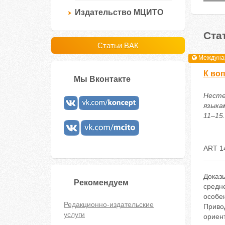
Издательство МЦИТО
Ста
Статьи ВАК
Междунар
К во
Мы Вконтакте
Несте
языка
11–15.
ART 1
Доказ
Рекомендуем
средн
особе
Редакционно-издательские
Приво
услуги
ориен