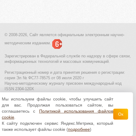
© 2008-2026, Сайт является
официальным электронным
научно-
методическим изданием.
Зарегистрирован в Федеральной службе по надзору в сфере связи,
информационных технологий и массовых коммуникаций.
Регистрационный номер и дата принятия решения о регистрации:
серия Эл № ФС77-78575 от 08 июля 2020 г
Научно-методическому журналу присвоен международный код
ISSN 2304-120X
Мы используем файлы cookie, чтобы улучшить сайт
МЦИТО
|
Школьные олимпиады и онлайн конкурсы для детей
|
для вас. Продолжая пользоваться сайтом, вы
Политика использования файлов cookie
|
Политика обработки и
защиты персональных данных
соглашаетесь с
Политикой использования файлов
Ок
cookie
.
Все материалы доступны по
лицензии Creative
К сайту подключен сервис Яндекс.Метрика, который
Commons С указанием авторства 4.0 Всемирная
.
также использует файлы cookie (
подробнее
)