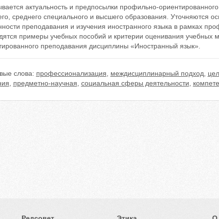
ывается актуальность и предпосылки профильно-ориентированного
его, среднего специального и высшего образования. Уточняются о
нности преподавания и изучения иностранного языка в рамках про
дятся примеры учебных пособий и критерии оценивания учебных 
тированного преподавания дисциплины «Иностранный язык».
вые слова:
профессионализация
,
междисциплинарный подход
,
цел
ния
,
предметно-научная
,
социальная сферы деятельности
,
компете
Редсовет
Этика
О