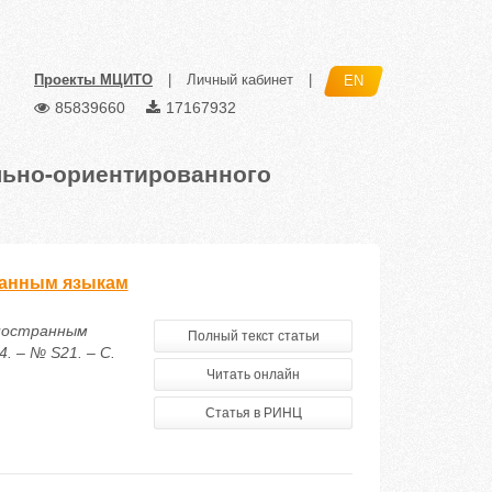
Проекты МЦИТО
|
Личный кабинет
|
EN
85839660
17167932
льно-ориентированного
ранным языкам
иностранным
Полный текст статьи
. – № S21. – С.
Читать онлайн
Статья в РИНЦ