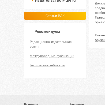
Издательство МЦИТО
Доказ
средн
особе
Статьи ВАК
Приво
ориен
Рекомендуем
Ключе
обуче
Редакционно-издательские
услуги
Международные публикации
Бесплатные вебинары
Выпуски
Авторам