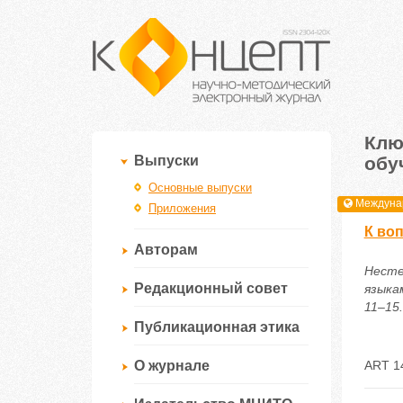
Клю
обу
Выпуски
Основные выпуски
Междунар
Приложения
К во
Авторам
Несте
Редакционный совет
языка
11–15.
Публикационная этика
О журнале
ART 1