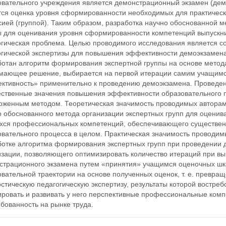
овательного учреждения является демонстрационный экзамен (де
тся оценка уровня сформированности необходимых для практическ
ией (группой). Таким образом, разработка научно обоснованной м
ы для оценивания уровня сформированности компетенций выпускни
огическая проблема. Целью проводимого исследования является с
огической экспертизы для повышения эффективности демоэкзамена
ботан алгоритм формирования экспертной группы на основе метод
мающее решение, выбирается на первой итерации самим учащимся
ктивность» применительно к проведению демоэкзамена. Проведен 
ественные значения повышения эффективности образовательного 
оженным методом. Теоретическая значимость проводимых авторами
о обоснованного метода организации экспертных групп для оценив
хся профессиональных компетенций, обеспечивающего существе
овательного процесса в целом. Практическая значимость проводим
ботке алгоритма формирования экспертных групп при проведении 
изации, позволяющего оптимизировать количество итераций при вы
страционного экзамена путем «принятия» учащимся оценочных шкал
вательной траектории на основе полученных оценок, т. е. превра
остическую педагогическую экспертизу, результаты которой востр
ровать и развивать у него перспективные профессиональные ком
бованность на рынке труда.