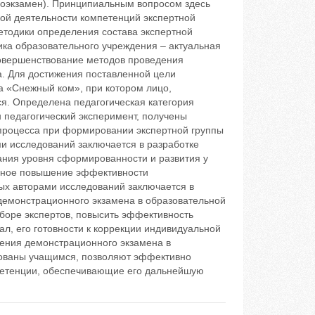
моэкзамен). Принципиальным вопросом здесь
ой деятельности компетенций экспертной
етодики определения состава экспертной
ка образовательного учреждения – актуальная
овершенствование методов проведения
. Для достижения поставленной цели
а «Снежный ком», при котором лицо,
. Определена педагогическая категория
педагогический эксперимент, получены
процесса при формировании экспертной группы
 исследований заключается в разработке
ания уровня сформированности и развития у
нное повышение эффективности
ых авторами исследований заключается в
демонстрационного экзамена в образовательной
боре экспертов, повысить эффективность
, его готовности к коррекции индивидуальной
щения демонстрационного экзамена в
ебованы учащимся, позволяют эффективно
петенции, обеспечивающие его дальнейшую