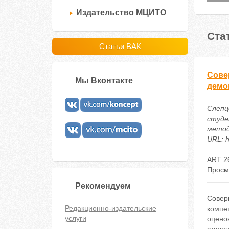
Издательство МЦИТО
Ста
Статьи ВАК
Сове
Мы Вконтакте
демо
Слепц
студе
метод
URL: h
ART 2
Просм
Рекомендуем
Совер
Редакционно-издательские
компет
услуги
оцено