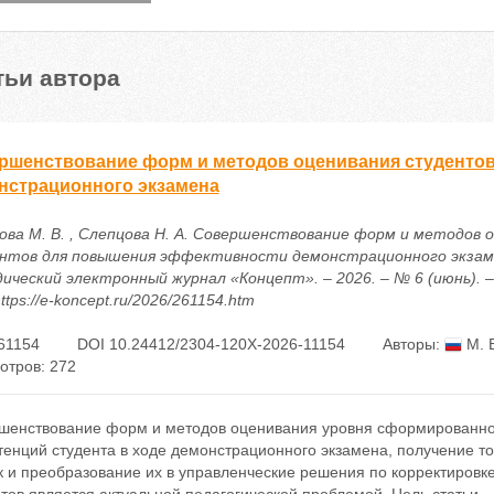
тьи автора
ршенствование форм и методов оценивания студенто
нстрационного экзамена
ова М. В. , Слепцова Н. А. Совершенствование форм и методов 
нтов для повышения эффективности демонстрационного экзамен
ический электронный журнал «Концепт». – 2026. – № 6 (июнь). – 
ttps://e-koncept.ru/2026/261154.htm
61154
DOI 10.24412/2304-120X-2026-11154
Авторы:
М. 
отров: 272
шенствование форм и методов оценивания уровня сформированно
енций студента в ходе демонстрационного экзамена, получение т
к и преобразование их в управленческие решения по корректировк