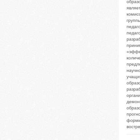
образ
являе
комисс
групп
педаг
педаг
разра
прини
«эффе
колич
предл
научн
учащи
образ
разра
орган
демон
образо
прогн
форми
востре