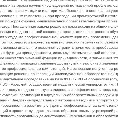
тов является актуальной педагогической проблемой. Цель статьи
димых авторами научных исследований по указанной проблеме, оц
, в том числе методики и алгоритма объективного оценивания уро
ссиональных компетенций при проведении промежуточной и итого
ий по корректировке индивидуальной образовательной траектории 
ьтатов. Поставленная задача решается нами исходя из общих пол
вания и педагогической концепции организации электронного обуч
тия у студента профессиональной компетенции при проведении де
ртом посредством множества лингвистических переменных. Затем 
ственные шкалы, что позволяет устранить нечеткости, преобразов
ия функции принадлежности, используя математический аппарат н
кое множество значений функции принадлежности, а также имея эт
длежности, проводим сравнение достигнутых и эталонных значений
нтов профессиональных компетенций. На основании полученных ре
ляющих решений по коррекции индивидуальной образовательной тр
риментальное исследование на базе ФГБОУ ВО «Воронежский госуд
 ВО «Азовский государственный педагогический университет им. П
али высокую педагогическую валидность и эффективность предложе
рактической реализации в виртуальных образовательных средах и
дений. Внедрение предлагаемых авторами методики и алгоритма о
ированности и развития у студента профессиональных компетенци
аций в практическую деятельность образовательных учреждений ра
тивность проводимых демонстрационных экзаменов и образователь