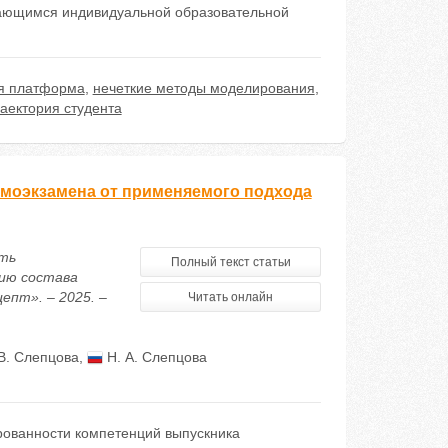
чающимся индивидуальной образовательной
я платформа
,
нечеткие методы моделирования
,
аектория студента
емоэкзамена от применяемого подхода
сть
Полный текст статьи
ию состава
епт». – 2025. –
Читать онлайн
В. Слепцова
,
Н. А. Слепцова
ованности компетенций выпускника