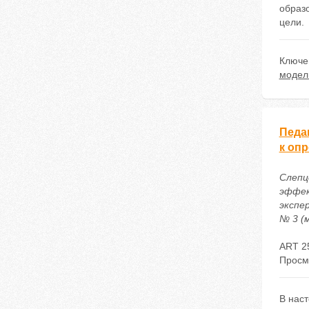
образ
цели.
Ключе
модел
Педа
к оп
Слепц
эффек
экспе
№ 3 (м
ART 2
Просм
В нас