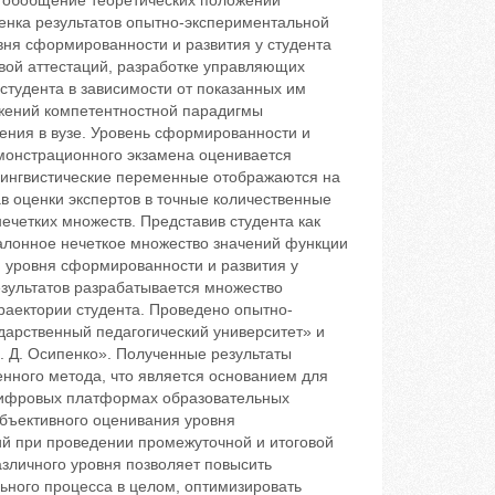
 – обобщение теоретических положений
енка результатов опытно-экспериментальной
вня сформированности и развития у студента
вой аттестаций, разработке управляющих
студента в зависимости от показанных им
ожений компетентностной парадигмы
ения в вузе. Уровень сформированности и
монстрационного экзамена оценивается
лингвистические переменные отображаются на
ав оценки экспертов в точные количественные
ечетких множеств. Представив студента как
алонное нечеткое множество значений функции
 уровня сформированности и развития у
зультатов разрабатывается множество
аектории студента. Проведено опытно-
арственный педагогический университет» и
. Д. Осипенко». Полученные результаты
нного метода, что является основанием для
 цифровых платформах образовательных
бъективного оценивания уровня
й при проведении промежуточной и итоговой
зличного уровня позволяет повысить
ного процесса в целом, оптимизировать