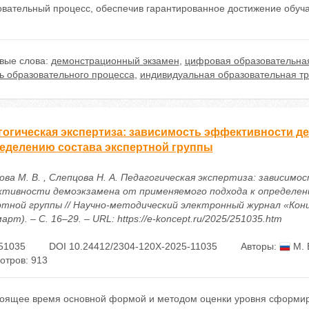
овательный процесс, обеспечив гарантированное достижение обу
вые слова:
демонстрационный экзамен
,
цифровая образовательна
ь образовательного процесса
,
индивидуальная образовательная тр
гогическая экспертиза: зависимость эффективности д
ределению состава экспертной группы
ова М. В. , Слепцова Н. А. Педагогическая экспертиза: зависимо
тивности демоэкзамена от применяемого подхода к определен
ртной группы // Научно-методический электронный журнал «Конц
арт). – С. 16–29. – URL: https://e-koncept.ru/2025/251035.htm
51035
DOI 10.24412/2304-120X-2025-11035
Авторы:
М. 
отров: 913
тоящее время основной формой и методом оценки уровня сформир