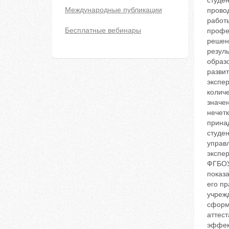
студен
Международные публикации
прово
работы
Бесплатные вебинары
профе
решен
резул
образо
разви
экспе
количе
значен
нечет
прина
студе
управ
экспе
ФГБОУ
показ
его п
учреж
сформ
аттест
эффек