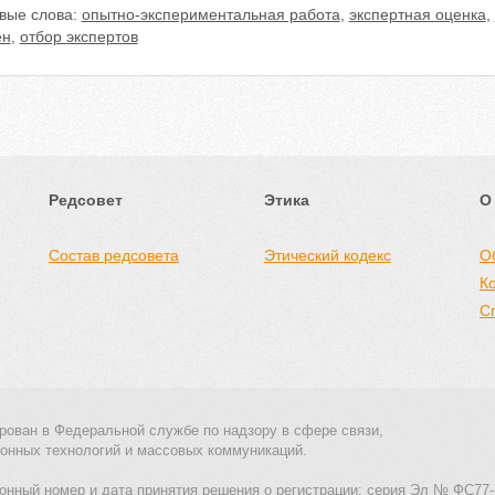
вые слова:
опытно-экспериментальная работа
,
экспертная оценка
,
ен
,
отбор экспертов
Редсовет
Этика
О
Состав редсовета
Этический кодекс
О
К
С
рован в Федеральной службе по надзору в сфере связи,
онных технологий и массовых коммуникаций.
онный номер и дата принятия решения о регистрации: серия Эл № ФС77-