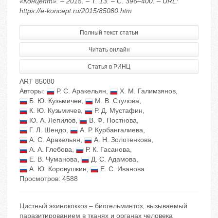
«Концепт». – 2015. – Т. 13. – С. 396–400. – URL:
https://e-koncept.ru/2015/85080.htm
Полный текст статьи
Читать онлайн
Статья в РИНЦ
ART 85080
Авторы:
Р. С. Аракельян
,
Х. М. Галимзянов
,
Б. Ю. Кузьмичев
,
М. В. Стулова
,
К. Ю. Кузьмичев
,
Р. Д. Мустафин
,
Ю. А. Лепилов
,
В. Ф. Постнова
,
Г. Л. Шендо
,
А. Р. Курбангалиева
,
А. С. Аракельян
,
А. Н. Золотенкова
,
А. А. Глебова
,
Р. К. Гасанова
,
Е. В. Чуманова
,
Д. С. Адамова
,
А. Ю. Коровушкин
,
Е. С. Иванова
Просмотров: 4588
Цистный эхинококкоз – биогельминтоз, вызываемый
паразитированием в тканях и органах человека