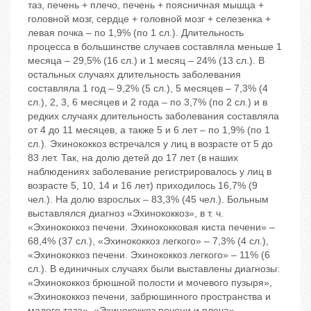
таз, печень + плечо, печень + поясничная мышца +
головной мозг, сердце + головной мозг + селезенка +
левая почка – по 1,9% (по 1 сл.). Длительность
процесса в большинстве случаев составляла меньше 1
месяца – 29,5% (16 сл.) и 1 месяц – 24% (13 сл.). В
остальных случаях длительность заболевания
составляла 1 год – 9,2% (5 сл.), 5 месяцев – 7,3% (4
сл.), 2, 3, 6 месяцев и 2 года – по 3,7% (по 2 сл.) и в
редких случаях длительность заболевания составляла
от 4 до 11 месяцев, а также 5 и 6 лет – по 1,9% (по 1
сл.). Эхинококкоз встречался у лиц в возрасте от 5 до
83 лет. Так, на долю детей до 17 лет (в наших
наблюдениях заболевание регистрировалось у лиц в
возрасте 5, 10, 14 и 16 лет) приходилось 16,7% (9
чел.). На долю взрослых – 83,3% (45 чел.). Больным
выставлялся диагноз «Эхинококкоз», в т. ч.
«Эхинококкоз печени. Эхинококковая киста печени» –
68,4% (37 сл.), «Эхинококкоз легкого» – 7,3% (4 сл.),
«Эхинококкоз печени. Эхинококкоз легкого» – 11% (6
сл.). В единичных случаях были выставлены диагнозы:
«Эхинококкоз брюшной полости и мочевого пузыря»,
«Эхинококкоз печени, забрюшинного пространства и
малого таза», «Эхинококкоз печени и плеча»,