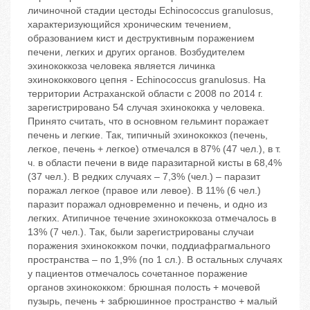
личиночной стадии цестоды Echinococcus granulosus,
характеризующийся хроническим течением,
образованием кист и деструктивным поражением
печени, легких и других органов. Возбудителем
эхинококкоза человека является личинка
эхинококкового цепня - Echinococcus granulosus. На
территории Астраханской области с 2008 по 2014 г.
зарегистрировано 54 случая эхинококка у человека.
Принято считать, что в основном гельминт поражает
печень и легкие. Так, типичный эхинококкоз (печень,
легкое, печень + легкое) отмечался в 87% (47 чел.), в т.
ч. в области печени в виде паразитарной кисты в 68,4%
(37 чел.). В редких случаях – 7,3% (чел.) – паразит
поражал легкое (правое или левое). В 11% (6 чел.)
паразит поражал одновременно и печень, и одно из
легких. Атипичное течение эхинококкоза отмечалось в
13% (7 чел.). Так, были зарегистрированы случаи
поражения эхинококком почки, поддиафрагмального
пространства – по 1,9% (по 1 сл.). В остальных случаях
у пациентов отмечалось сочетанное поражение
органов эхинококком: брюшная полость + мочевой
пузырь, печень + забрюшинное пространство + малый