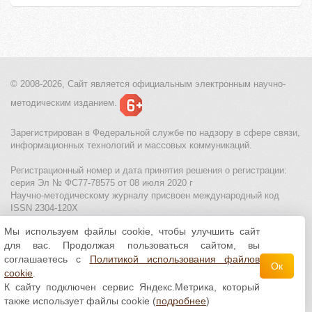
© 2008-2026, Сайт является
официальным электронным
научно-
методическим изданием.
Зарегистрирован в Федеральной службе по надзору в сфере связи,
информационных технологий и массовых коммуникаций.
Регистрационный номер и дата принятия решения о регистрации:
серия Эл № ФС77-78575 от 08 июля 2020 г
Научно-методическому журналу присвоен международный код
ISSN 2304-120X
Мы используем файлы cookie, чтобы улучшить сайт
МЦИТО
|
Школьные олимпиады и онлайн конкурсы для детей
|
для вас. Продолжая пользоваться сайтом, вы
Политика использования файлов cookie
|
Политика обработки и
защиты персональных данных
соглашаетесь с
Политикой использования файлов
Ок
cookie
.
Все материалы доступны по
лицензии Creative
К сайту подключен сервис Яндекс.Метрика, который
Commons С указанием авторства 4.0 Всемирная
.
также использует файлы cookie (
подробнее
)