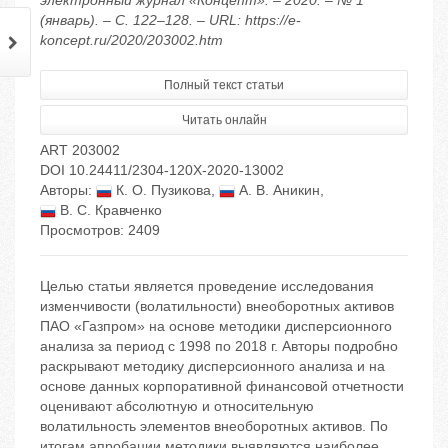
электронный журнал «Концепт». – 2020. – № 1
(январь). – С. 122–128. – URL: https://e-
koncept.ru/2020/203002.htm
Полный текст статьи
Читать онлайн
ART 203002
DOI 10.24411/2304-120X-2020-13002
Авторы:
К. О. Пузикова
,
А. В. Аникин
,
В. С. Кравченко
Просмотров: 2409
Целью статьи является проведение исследования
изменчивости (волатильности) внеоборотных активов
ПАО «Газпром» на основе методики дисперсионного
анализа за период с 1998 по 2018 г. Авторы подробно
раскрывают методику дисперсионного анализа и на
основе данных корпоративной финансовой отчетности
оценивают абсолютную и относительную
волатильность элементов внеоборотных активов. По
итогам апробации методики выявляются наиболее