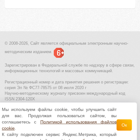
© 2008-2026, Сайт является
официальным электронным
научно-
методическим изданием.
Зарегистрирован в Федеральной службе по надзору в сфере связи,
информационных технологий и массовых коммуникаций.
Регистрационный номер и дата принятия решения о регистрации:
серия Эл № ФС77-78575 от 08 июля 2020 г
Научно-методическому журналу присвоен международный код
ISSN 2304-120X
Мы используем файлы cookie, чтобы улучшить сайт
МЦИТО
|
Школьные олимпиады и онлайн конкурсы для детей
|
для вас. Продолжая пользоваться сайтом, вы
Политика использования файлов cookie
|
Политика обработки и
защиты персональных данных
соглашаетесь с
Политикой использования файлов
Ок
cookie
.
Все материалы доступны по
лицензии Creative
К сайту подключен сервис Яндекс.Метрика, который
Commons С указанием авторства 4.0 Всемирная
.