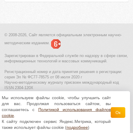
© 2008-2026, Сайт является
официальным электронным
научно-
методическим изданием.
Зарегистрирован в Федеральной службе по надзору в сфере связи,
информационных технологий и массовых коммуникаций.
Регистрационный номер и дата принятия решения о регистрации:
серия Эл № ФС77-78575 от 08 июля 2020 г
Научно-методическому журналу присвоен международный код
ISSN 2304-120X
Мы используем файлы cookie, чтобы улучшить сайт
МЦИТО
|
Школьные олимпиады и онлайн конкурсы для детей
|
для вас. Продолжая пользоваться сайтом, вы
Политика использования файлов cookie
|
Политика обработки и
защиты персональных данных
соглашаетесь с
Политикой использования файлов
Ок
cookie
.
Все материалы доступны по
лицензии Creative
К сайту подключен сервис Яндекс.Метрика, который
Commons С указанием авторства 4.0 Всемирная
.
также использует файлы cookie (
подробнее
)