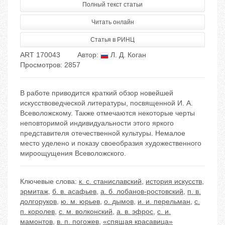
Полный текст статьи
Читать онлайн
Статья в РИНЦ
ART 170043
Автор:
Л. Д. Коган
Просмотров: 2857
В работе приводится краткий обзор новейшей
искусствоведческой литературы, посвященной И. А.
Всеволожскому. Также отмечаются некоторые черты
неповторимой индивидуальности этого яркого
представителя отечественной культуры. Немалое
место уделено и показу своеобразия художественного
мироощущения Всеволожского.
Ключевые слова:
к. с. станиславский
,
история искусств
,
эрмитаж
,
б. в. асафьев
,
а. б. лобанов-ростовский
,
п. в.
долгоруков
,
ю. м. юрьев
,
о. дымов
,
и. и. перельман
,
с.
п. королев
,
с. м. волконский
,
а. в. эфрос
,
с. и.
мамонтов
,
в. п. погожев
,
«спящая красавица»