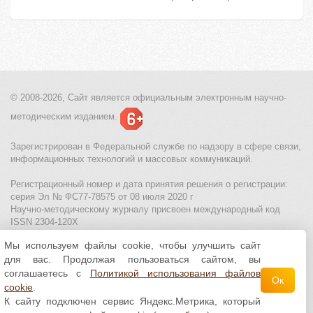
© 2008-2026, Сайт является
официальным электронным
научно-
методическим изданием.
Зарегистрирован в Федеральной службе по надзору в сфере связи,
информационных технологий и массовых коммуникаций.
Регистрационный номер и дата принятия решения о регистрации:
серия Эл № ФС77-78575 от 08 июля 2020 г
Научно-методическому журналу присвоен международный код
ISSN 2304-120X
Мы используем файлы cookie, чтобы улучшить сайт
МЦИТО
|
Школьные олимпиады и онлайн конкурсы для детей
|
для вас. Продолжая пользоваться сайтом, вы
Политика использования файлов cookie
|
Политика обработки и
защиты персональных данных
соглашаетесь с
Политикой использования файлов
Ок
cookie
.
Все материалы доступны по
лицензии Creative
К сайту подключен сервис Яндекс.Метрика, который
Commons С указанием авторства 4.0 Всемирная
.