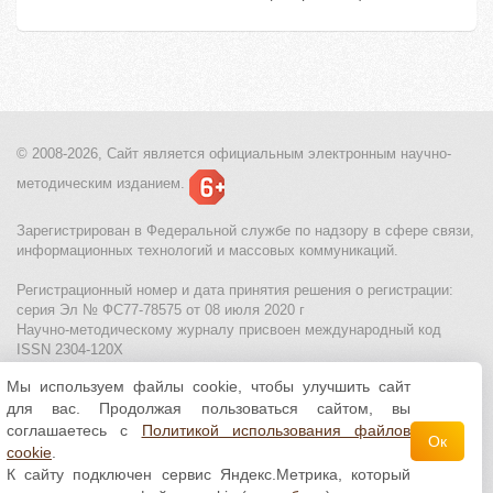
© 2008-2026, Сайт является
официальным электронным
научно-
методическим изданием.
Зарегистрирован в Федеральной службе по надзору в сфере связи,
информационных технологий и массовых коммуникаций.
Регистрационный номер и дата принятия решения о регистрации:
серия Эл № ФС77-78575 от 08 июля 2020 г
Научно-методическому журналу присвоен международный код
ISSN 2304-120X
Мы используем файлы cookie, чтобы улучшить сайт
МЦИТО
|
Школьные олимпиады и онлайн конкурсы для детей
|
для вас. Продолжая пользоваться сайтом, вы
Политика использования файлов cookie
|
Политика обработки и
защиты персональных данных
соглашаетесь с
Политикой использования файлов
Ок
cookie
.
Все материалы доступны по
лицензии Creative
К сайту подключен сервис Яндекс.Метрика, который
Commons С указанием авторства 4.0 Всемирная
.