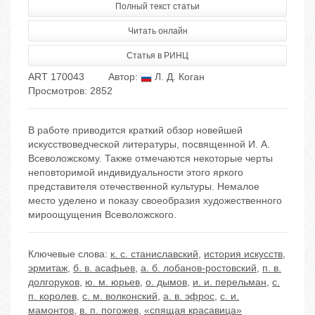
Полный текст статьи
Читать онлайн
Статья в РИНЦ
ART 170043
Автор:
Л. Д. Коган
Просмотров: 2852
В работе приводится краткий обзор новейшей
искусствоведческой литературы, посвященной И. А.
Всеволожскому. Также отмечаются некоторые черты
неповторимой индивидуальности этого яркого
представителя отечественной культуры. Немалое
место уделено и показу своеобразия художественного
мироощущения Всеволожского.
Ключевые слова:
к. с. станиславский
,
история искусств
,
эрмитаж
,
б. в. асафьев
,
а. б. лобанов-ростовский
,
п. в.
долгоруков
,
ю. м. юрьев
,
о. дымов
,
и. и. перельман
,
с.
п. королев
,
с. м. волконский
,
а. в. эфрос
,
с. и.
мамонтов
,
в. п. погожев
,
«спящая красавица»